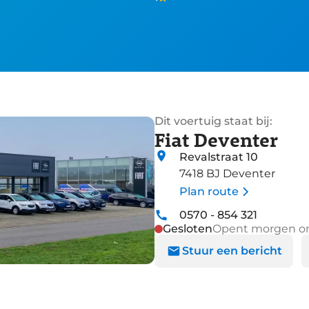
Dit voertuig staat bij:
Fiat Deventer
Revalstraat 10
7418 BJ Deventer
Plan route
0570 - 854 321
Gesloten
Opent morgen o
Stuur een bericht