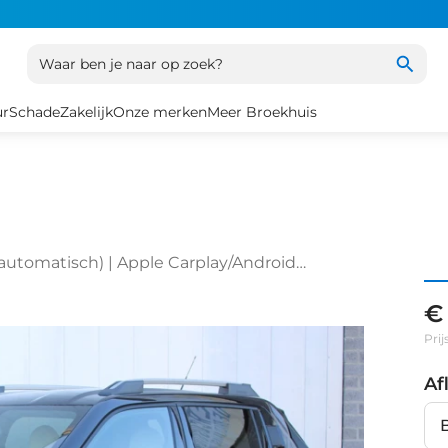
Waar ben je naar op zoek?
ur
Schade
Zakelijk
Onze merken
Meer Broekhuis
 (automatisch) | Apple Carplay/Android
€
Prij
Af