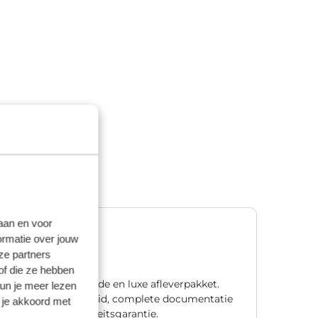
laan en voor
Premium
ormatie over jouw
€ 1.195,00
ze partners
of die ze hebben
Ons meest uitgebreide en luxe afleverpakket.
kun je meer lezen
Met één jaar zekerheid, complete documentatie
 je akkoord met
en natuurlijk mobiliteitsgarantie.