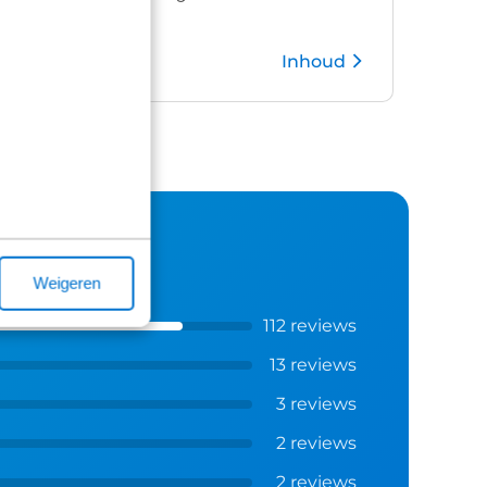
Inhoud
Kies pakket
Weigeren
112 reviews
13 reviews
3 reviews
2 reviews
2 reviews