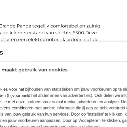
t Grande Panda tegelijk comfortabel en zuinig
lage kilometerstand van slechts 6500 Deze
tor én een elektromotor. Daardoor rijdt de
het verbruik. Tijdens koude winterdagen
 rijden heerlijk comfortabel. Als de 'r' in de
eroepen! Natuurlijk behoren 17 inch
int glas, in delen neerklapbare achterbank
 maakt gebruik van cookies
 deze complete auto. Met het digitale
w cockpitinterface een fluitje van een cent.
j de achteruitrijcamera. Had u de auto nou
kies voor het bijhouden van statistieken om jouw voorkeuren op te s
Plus
 u het overal en altijd. Het audiosysteem
en (bijvoorbeeld het afstemmen van advertenties). Ook delen we inf
edient u veilig met knoppen op het stuur.
€ 995,00
site met onze partners voor social media, adverteren en analyse. De
e telefoonlader zorgt voor een volle accu. De
ens combineren met andere informatie die jij aan ze hebt verstrekt 
Wilt u meer zekerheid door langere garantie en
s van jouw gebruik van hun services. Door op ‘Instellen’ te klikken, 
irconditioning, regensensor, cruise control
meer uitgebreide voertuig check dan maakt u
 en jouw voorkeuren aanpassen. Door op ‘Accepteren’ te klikken, ga
orlijk compleet. Met de nieuwste
met dit pakket de juiste keuze. Bovendien kunt u
lle cookies zoals omschreven in ons
privacy statement
.