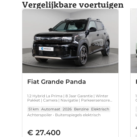
Vergelijkbare voertuigen
Fiat Grande Panda
1.2 Hybrid La Prima | 8 Jaar Garantie | Winter
Pakket | Camera | Navigatie | Parkeersensoren
| Navigatie | Apple Carplay & Android Auto |
51 km
Automaat
2026
Benzine
Elektrisch
Achterspoiler • Buitenspiegels elektrisch
inklapbaar • Buitenspiegels in afwijkende kleur
• Dakrails • Glans exterieur delen • Lichtmetalen
€ 27.400
velgen 17" • Metaal-/micakleur • Metaalkleur •
P
Apple Carplay/Android Auto|telefoonintegratie