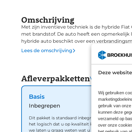
Omschrijving
Met zijn inventieve techniek is de hybride Fia
met brandstof. De auto heeft een opmerkelijk 
hybride auto beschikt over een verbrandingsmo
auto zeer comfortabel en is tegelijk zuinig in 
Lees de omschrijving
verjaagt uw stoelverwarming de kou en maakt het
maand zit, komt zo'n verwarmd stuurwiel als g
lichtmetalen velgen, LED koplampen, extra get
Deze website
Afleverpakketten
en LED-achterlichten ook tot de uitrusting van
Vergelijk
dashboard van deze auto is de aanpassing van u
U ziet geen paaltje meer over het hoofd dankzi
Wij gebruiken coo
Basis
wel afgesloten? Met Connected Services checkt
marketingdoeleind
met DAB-ontvangst en het navigatiesysteem b
Inbegrepen
gebruik van onze 
Klik de smartphone in de houder en de draadloz
kunnen deze gegev
Dit pakket is standaard inbegrepen. We vinden
verzameld op basi
uitrusting van deze auto is met automatische a
het logisch dat u op kwaliteit kunt rekenen en
over onze cookies
en automatisch dimmende binnenspiegel beho
we laten u graag weten wat u kunt verwachten.
het gebruik van a