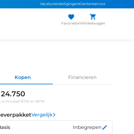
Vacatures
Vestigingen
Klantenservice
Favorieten
Winkelwagen
Kopen
Financieren
 24.750
s is inclusief BTW en BPM.
leverpakket
Vergelijk
Basis
Inbegrepen