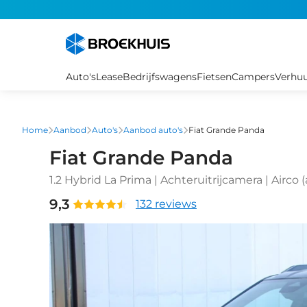
Overslaan
en
naar
de
inhoud
Auto's
Lease
Bedrijfswagens
Fietsen
Campers
Verhu
gaan
Home
Aanbod
Auto's
Aanbod auto's
Fiat Grande Panda
Fiat Grande Panda
1.2 Hybrid La Prima | Achteruitrijcamera | Airco
Auto|telefoonintegratie premium
9,3
132 reviews