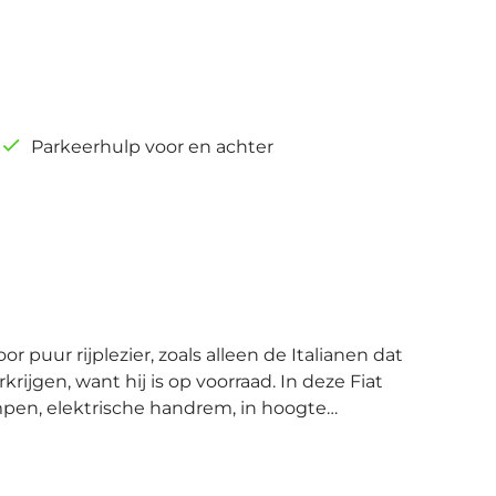
Parkeerhulp voor en achter
r puur rijplezier, zoals alleen de Italianen dat
ijgen, want hij is op voorraad. In deze Fiat
mpen, elektrische handrem, in hoogte
hter, in delen neerklapbare achterbank en
ng verwarmt of koelt het interieur met een
letterlijk onder handbereik: dat kan met