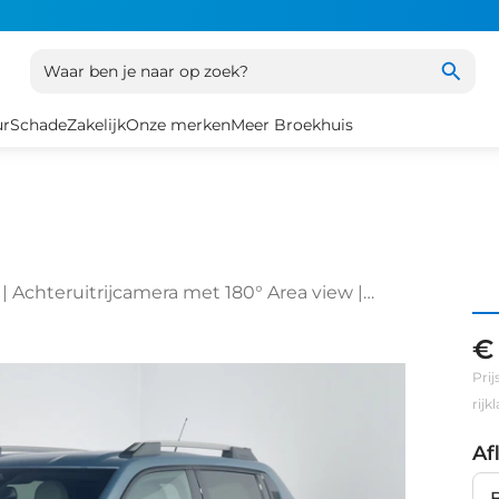
Waar ben je naar op zoek?
ur
Schade
Zakelijk
Onze merken
Meer Broekhuis
 | Achteruitrijcamera met 180° Area view |
or en achter
€
Prij
rij
Af