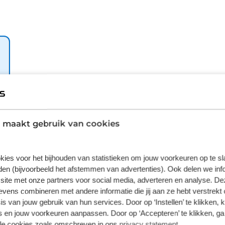
bij deze Fiat Grande Panda. De piepjes van
 obstakels. De regensensor regelt zelf de
dat niet zelf hoeft te doen. De cruise control
u ook in deze auto kunt vinden zijn
eurvergrendeling met afstandsbediening.
j wordt dus geleverd met volledige
llende gunstige financieringsvormen
onde
kelijke voorraadauto. Hier kunnen geen
opadviseurs naar specificaties van deze
 maakt gebruik van cookies
kies voor het bijhouden van statistieken om jouw voorkeuren op te s
en (bijvoorbeeld het afstemmen van advertenties). Ook delen we inf
site met onze partners voor social media, adverteren en analyse. De
ens combineren met andere informatie die jij aan ze hebt verstrekt 
s van jouw gebruik van hun services. Door op ‘Instellen’ te klikken, 
 en jouw voorkeuren aanpassen. Door op ‘Accepteren’ te klikken, ga
ns zeggen
lle cookies zoals omschreven in ons
privacy statement
.