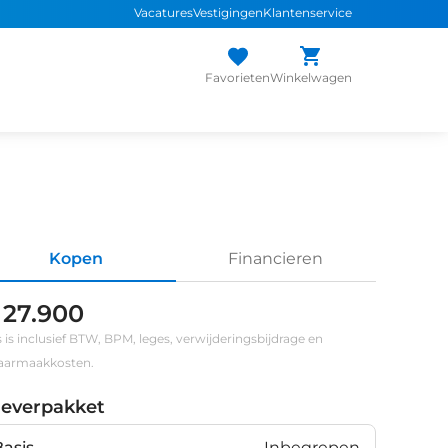
Vacatures
Vestigingen
Klantenservice
Favorieten
Winkelwagen
Kopen
Financieren
 27.900
s is inclusief BTW, BPM, leges, verwijderingsbijdrage en
klaarmaakkosten.
leverpakket
Basis
Inbegrepen