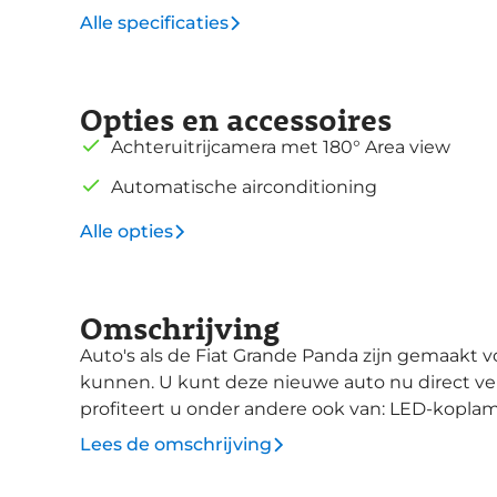
Alle specificaties
Opties en accessoires
Achteruitrijcamera met 180° Area view
Automatische airconditioning
Alle opties
Omschrijving
Auto's als de Fiat Grande Panda zijn gemaakt voo
kunnen. U kunt deze nieuwe auto nu direct verkr
profiteert u onder andere ook van: LED-kopla
verstelbare voorstoelen, donker getint glas ac
Lees de omschrijving
LED-achterlichten. Automatische airconditioni
druk op de knop. Al uw favoriete radiozenders 