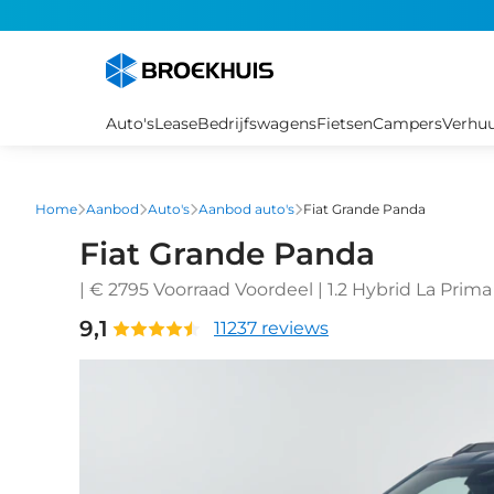
Overslaan
en
naar
de
inhoud
Auto's
Lease
Bedrijfswagens
Fietsen
Campers
Verhu
gaan
Home
Aanbod
Auto's
Aanbod auto's
Fiat Grande Panda
Fiat Grande Panda
| € 2795 Voorraad Voordeel | 1.2 Hybrid La Prima
Automatische airconditioning | Parkeerhulp vo
9,1
11237 reviews