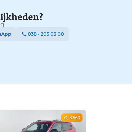
ijkheden?
g.
sApp
038 - 205 03 00
€ -3.563