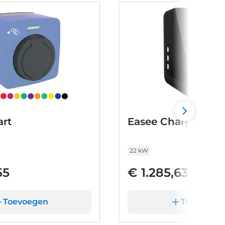
rt
Easee Charge Max
22 kW
55
€ 1.285,63
Toevoegen
Toevoege