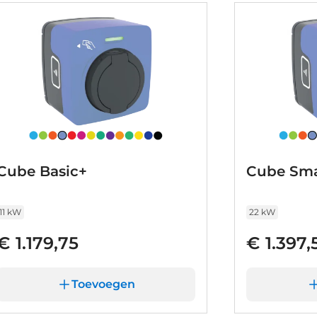
Cube Basic+
Cube Sma
11 kW
22 kW
€ 1.179,75
€ 1.397,
Toevoegen