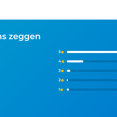
ns zeggen
5
4
3
2
1