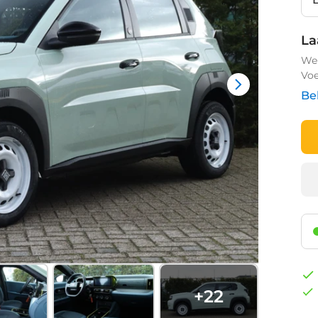
La
We 
Voe
Be
+
22