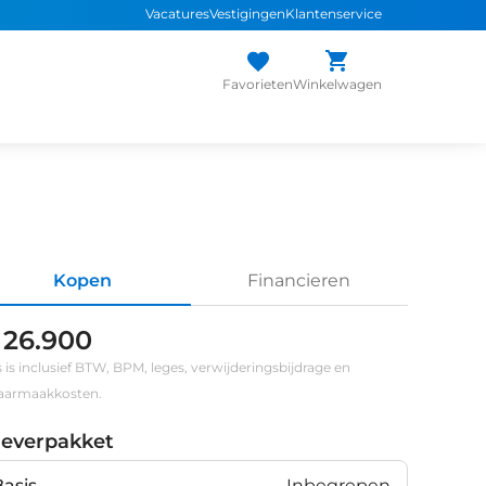
Vacatures
Vestigingen
Klantenservice
Favorieten
Winkelwagen
Kopen
Financieren
 26.900
s is inclusief BTW, BPM, leges, verwijderingsbijdrage en
klaarmaakkosten.
leverpakket
Basis
Inbegrepen