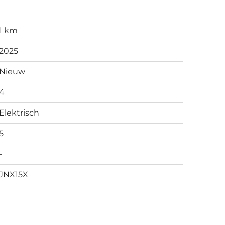
1 km
2025
Nieuw
4
Elektrisch
5
-
JNX15X