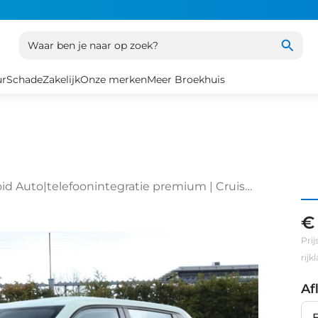
Waar ben je naar op zoek?
ur
Schade
Zakelijk
Onze merken
Meer Broekhuis
id Auto|telefoonintegratie premium | Cruise
€
Prij
rij
Af