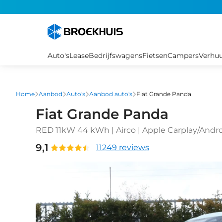
Overslaan
en
naar
de
inhoud
Auto's
Lease
Bedrijfswagens
Fietsen
Campers
Verhu
gaan
Home
Aanbod
Auto's
Aanbod auto's
Fiat Grande Panda
Fiat Grande Panda
RED 11kW 44 kWh | Airco | Apple Carplay/Andro
control
9,1
11249 reviews