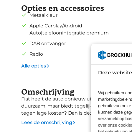
Opties en accessoires
Metaalkleur
Apple Carplay/Android
Auto|telefoonintegratie premium
DAB ontvanger
Radio
Alle opties
Deze website
Omschrijving
Wij gebruiken coo
Fiat heeft de auto opnieuw uitgevonden. De vol
marketingdoeleind
gebruik van onze 
duurzaam, maar biedt tegelijk veel rijcomfort 
kunnen deze gegev
tegen lage kosten? Dan is deze elektromotor iet
verzameld op basi
nu uit voorraad leverbaar is. In deze Fiat prof
Lees de omschrijving
over onze cookies
in hoogte verstelbare voorstoelen, in delen n
het gebruik van a