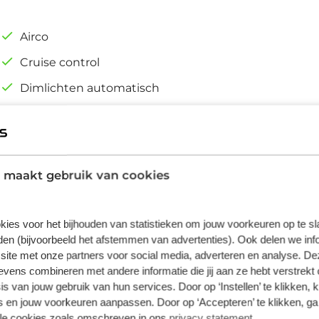
Airco
Cruise control
Dimlichten automatisch
LED dagrijverlichting
 maakt gebruik van cookies
kies voor het bijhouden van statistieken om jouw voorkeuren op te s
ledig elektrische Fiat Grande Panda is
en (bijvoorbeeld het afstemmen van advertenties). Ook delen we inf
site met onze partners voor social media, adverteren en analyse. De
en geweldige prestaties. Geruisloos genieten
ens combineren met andere informatie die jij aan ze hebt verstrekt 
s voor u! Dit is een splinternieuwe auto, die
s van jouw gebruik van hun services. Door op ‘Instellen’ te klikken, 
iteert u onder andere ook van: LED koplampen,
 en jouw voorkeuren aanpassen. Door op ‘Accepteren’ te klikken, ga
eerklapbare achterbank en LED-achterlichten.
lle cookies zoals omschreven in ons
privacy statement
.