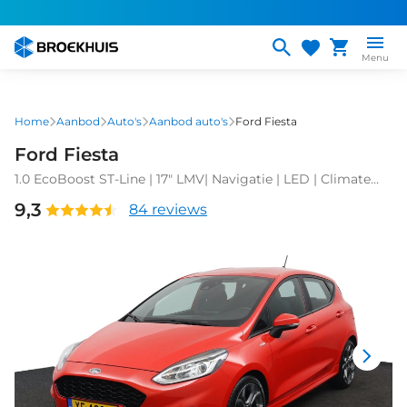
Overslaan
en
naar
Menu
de
inhoud
gaan
Home
Aanbod
Auto's
Aanbod auto's
Ford Fiesta
Ford Fiesta
1.0 EcoBoost ST-Line | 17" LMV| Navigatie | LED | Climate
Control | Cruise Control
9,3
84 reviews