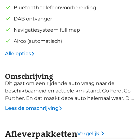
Bluetooth telefoonvoorbereiding
DAB ontvanger
Navigatiesysteem full map
Airco (automatisch)
Alle opties
Omschrijving
Dit gaat om een rijdende auto vraag naar de
beschikbaarheid en actuele km-stand. Go Ford, Go
Further. En dat maakt deze auto helemaal waar. Dit
is een nieuwe auto, hij is nu direct leverbaar. Met
Lees de omschrijving
zijn benzinemotor en handgeschakelde
zesversnellingsbak is dit een prima auto voor nog
vele kilometers. Pittig rijden wordt nog
Afleverpakketten
Vergelijk
comfortabeler dankzij de fraaie sportstoelen. Bij de