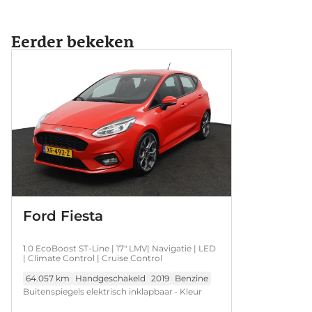
Eerder bekeken
Ford Fiesta
1.0 EcoBoost ST-Line | 17" LMV| Navigatie | LED
| Climate Control | Cruise Control
64.057 km
Handgeschakeld
2019
Benzine
Buitenspiegels elektrisch inklapbaar • Kleur
rood • Lichtmetalen velgen 17" • Apple