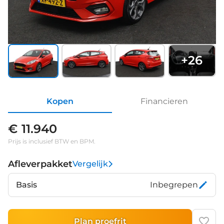
+
26
Kopen
Financieren
€ 11.940
Prijs is inclusief BTW en BPM.
Afleverpakket
Vergelijk
Basis
Inbegrepen
Plan proefrit