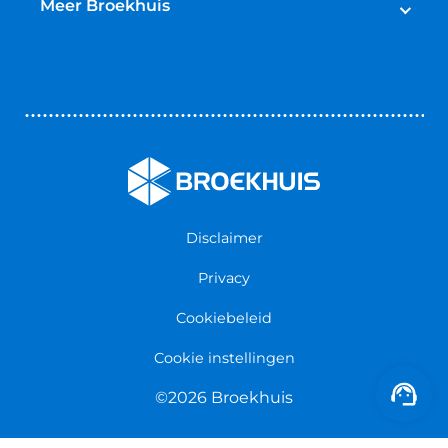
Schadeherstel
Meer Broekhuis
Reparatie & Onderdelen
Autoverhuur
Contact opnemen
Bedrijfswageninrichting
Vestigingen
Zakelijk
Nieuws & Blogs
Verzekeringen
Werken bij Broekhuis
Algemene voorwaarden
Persmap
Disclaimer
Privacy
Cookiebeleid
Cookie instellingen
©2026 Broekhuis