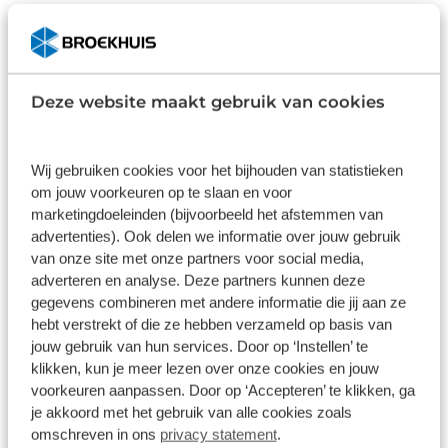
zeer complete uitrusting van deze auto behoren
ook 17 inch lichtmetalen velgen, sportonderstel,
Basis
Plus
LED-dagrijverlichting, elektrisch inklapbare
Inbegrepen
€ 995
buitenspiegels, in delen neerklapbare achterbank
Deze website maakt gebruik van cookies
en LED-achterlichten. Onderweg kunt u veilig
Dit pakket is standaard inbegrepen. We
Wilt u 
genieten van het audiosysteem met DAB-radio en
vinden het logisch dat u op kwaliteit
garanti
het full map navigatiesysteem. Want in deze Ford
kunt rekenen en we laten u graag weten
check d
Wij gebruiken cookies voor het bijhouden van statistieken
bedient u ze vanaf het stuurwiel of met uw stem.
wat u kunt verwachten.
juiste k
om jouw voorkeuren op te slaan en voor
gebruik
Natuurlijk is er ook automatische airconditioning
marketingdoeleinden (bijvoorbeeld het afstemmen van
aanwezig. Geen parkeervak is te klein dankzij de
advertenties). Ook delen we informatie over jouw gebruik
Inhoud
Gekozen
Kie
assistentie van de parkeersensoren. Zuinig zoeven,
van onze site met onze partners voor social media,
dat kan deze auto dankzij de aanwezige cruise
adverteren en analyse. Deze partners kunnen deze
control. Extra opties op deze auto zijn:
gegevens combineren met andere informatie die jij aan ze
hebt verstrekt of die ze hebben verzameld op basis van
sportstuurwiel, centrale deurvergrendeling met
jouw gebruik van hun services. Door op ‘Instellen’ te
afstandsbediening, boordcomputer en lederen
klikken, kun je meer lezen over onze cookies en jouw
versnellingspook. In de Ford Fiesta heeft uw
Wat klanten over ons zeggen
voorkeuren aanpassen. Door op ‘Accepteren’ te klikken, ga
veiligheid en die van uw omgeving prioriteit. Het
je akkoord met het gebruik van alle cookies zoals
Lane-keeping systeem garandeert dat u zich niet
omschreven in ons
privacy statement
.
onverhoeds buiten de lijnen van de rijstrook