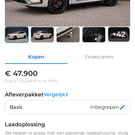
+
42
Kopen
Financieren
€ 47.900
Prijs is inclusief BTW en BPM.
Afleverpakket
Vergelijk
Basis
Inbegrepen
Laadoplossing
We helpen je graag met een passende laadoplossing. Voeg