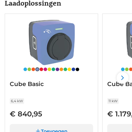
Laadoplossingen
Cube Basic
Cube Ba
6,4 kW
11 kW
€ 840,95
€ 1.179
Toevoegen