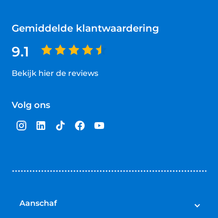
Gemiddelde klantwaardering
9.1
Bekijk hier de reviews
4.5
van
Volg ons
5
sterren
Aanschaf