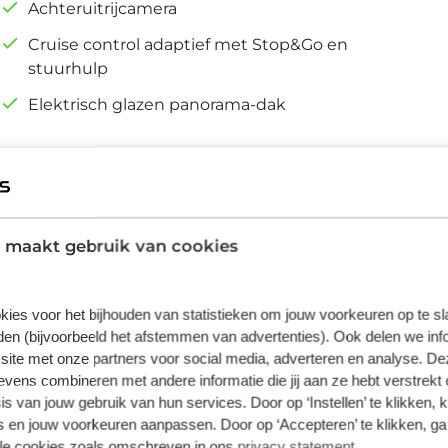
Achteruitrijcamera
Cruise control adaptief met Stop&Go en
stuurhulp
Elektrisch glazen panorama-dak
 maakt gebruik van cookies
nnen afwijken van de daadwerkelijke
worden ontleend. Vraag onze
uto.
kies voor het bijhouden van statistieken om jouw voorkeuren op te s
en (bijvoorbeeld het afstemmen van advertenties). Ook delen we inf
site met onze partners voor social media, adverteren en analyse. De
ens combineren met andere informatie die jij aan ze hebt verstrekt 
s van jouw gebruik van hun services. Door op ‘Instellen’ te klikken, 
 en jouw voorkeuren aanpassen. Door op ‘Accepteren’ te klikken, ga
lle cookies zoals omschreven in ons
privacy statement
.