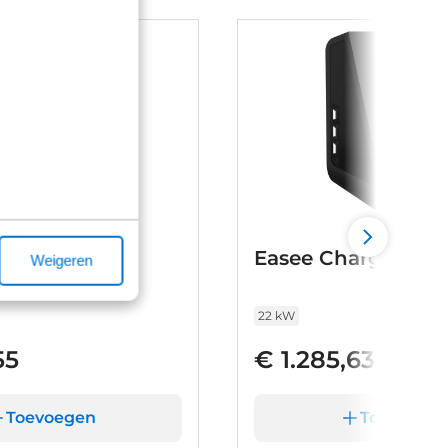
rt
Easee Charge Max
Weigeren
22 kW
55
€ 1.285,63
Toevoegen
Toevoege