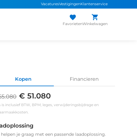
Vacatures
Vestigingen
Klantenservice
Favorieten
Winkelwagen
Kopen
Financieren
€ 51.080
55.080
s is inclusief BTW, BPM, leges, verwijderingsbijdrage en
klaarmaakkosten.
adoplossing
helpen je graag met een passende laadoplossing.