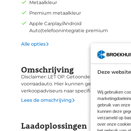
Metaalkleur
Premium metaalkleur
Apple Carplay/Android
Auto|telefoonintegratie premium
Alle opties
Omschrijving
Deze website
Disclaimer: LET OP: Getoonde afbeeldingen ku
voorraadauto. Hier kunnen geen rechten aan 
verkoopadviseurs naar specificaties van deze a
Wij gebruiken coo
marketingdoeleind
Lees de omschrijving
gebruik van onze 
kunnen deze gegev
verzameld op basi
Laadoplossingen
over onze cookies
het gebruik van a