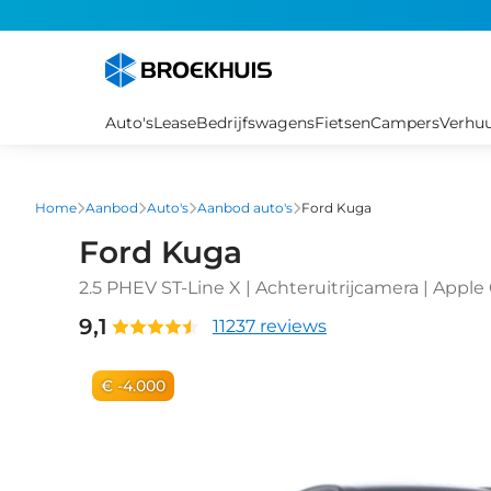
Overslaan
en
naar
de
inhoud
Auto's
Lease
Bedrijfswagens
Fietsen
Campers
Verhu
gaan
Home
Aanbod
Auto's
Aanbod auto's
Ford Kuga
Ford Kuga
2.5 PHEV ST-Line X | Achteruitrijcamera | Apple
premium | Cruise control adaptief met Stop&G
9,1
11237 reviews
€ -4.000