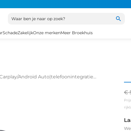
Waar ben je naar op zoek?
ur
Schade
Zakelijk
Onze merken
Meer Broekhuis
 Carplay/Android Auto|telefoonintegratie
o en stuurhulp
€ 
Prij
rij
La
We 