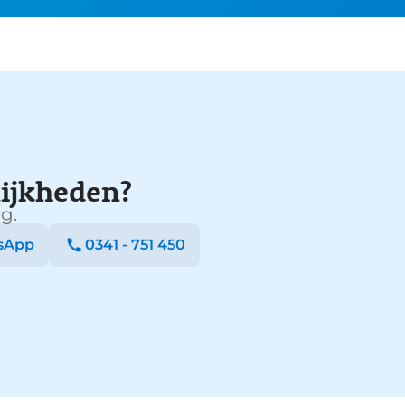
ijkheden?
g.
sApp
0341 - 751 450