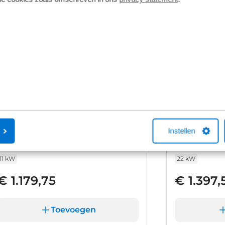
Cube Basic+
Cube Sma
Instellen
11 kW
22 kW
€ 1.179,75
€ 1.397,
Toevoegen