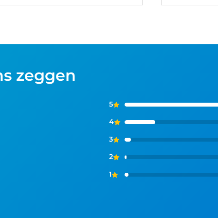
ns zeggen
5
4
3
2
1