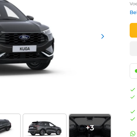
Voe
Be
+
3