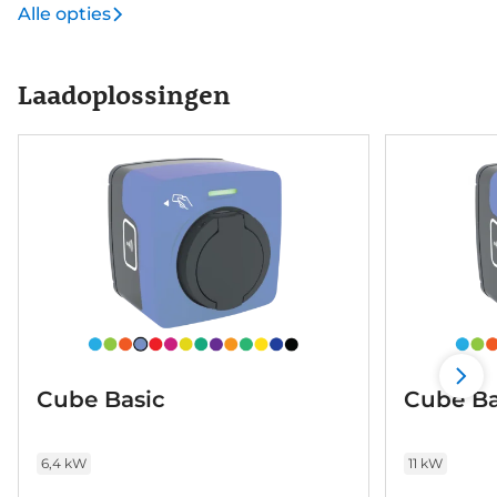
Alle opties
Laadoplossingen
Cube Basic
Cube Ba
6,4 kW
11 kW