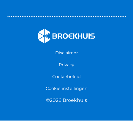
Bedrijfswageninrichting
Vestigingen
Zakelijk
Nieuws & Blogs
Verzekeringen
Werken bij Broekhuis
Algemene voorwaarden
Persmap
Disclaimer
Privacy
Cookiebeleid
Cookie instellingen
©2026 Broekhuis