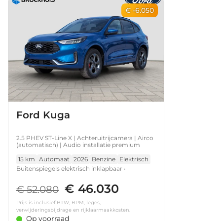
€ -6.050
Ford Kuga
2.5 PHEV ST-Line X | Achteruitrijcamera | Airco
(automatisch) | Audio installatie premium
15 km
Automaat
2026
Benzine
Elektrisch
Buitenspiegels elektrisch inklapbaar •
Metaalkleur • Audio installatie premium •
€ 46.030
Bluetooth telefoonvoorbereiding •
€ 52.080
Navigatiesysteem full map • Stuurwiel
Prijs is inclusief BTW, BPM, leges,
verwarmd • Ergonomische voorstoel(en) •
verwijderingsbijdrage en rijklaarmaakkosten.
Achteruitrijcamera • Airco (automatisch) •
Op voorraad