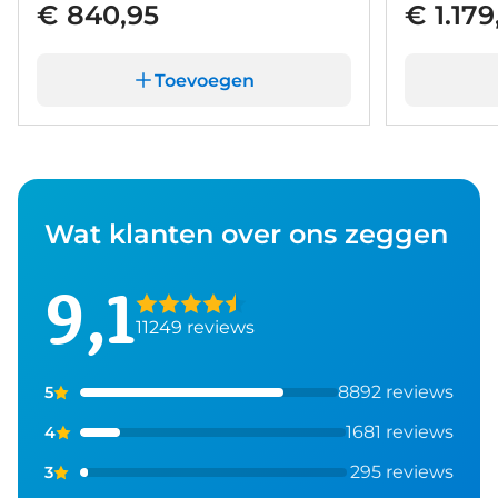
€ 840,95
€ 1.179
Toevoegen
Wat klanten over ons zeggen
9,1
11249 reviews
8892 reviews
5
1681 reviews
4
295 reviews
3