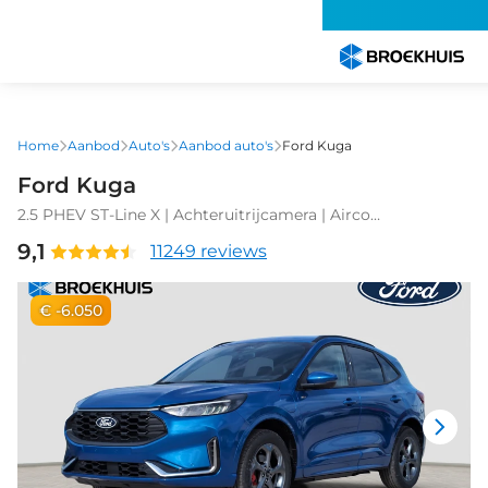
Overslaan
en
naar
de
inhoud
gaan
Home
Aanbod
Auto's
Aanbod auto's
Ford Kuga
Ford Kuga
2.5 PHEV ST-Line X | Achteruitrijcamera | Airco
(automatisch) | Audio installatie premium
9,1
11249 reviews
€ -6.050