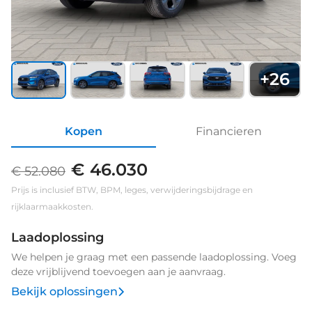
+
26
Kopen
Financieren
€ 46.030
€ 52.080
Prijs is inclusief BTW, BPM, leges, verwijderingsbijdrage en
rijklaarmaakkosten.
Laadoplossing
We helpen je graag met een passende laadoplossing. Voeg
deze vrijblijvend toevoegen aan je aanvraag.
Bekijk oplossingen