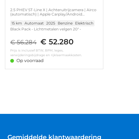
2.5 PHEV ST-Line X | Achteruitrijcamera | Airco
(automatisch) | Apple Carplay/Android
Auto|telefoonintegratie premium
15 km
Automaat
2025
Benzine
Elektrisch
Black Pack • Lichtmetalen velgen 20" •
Premium metaalkleur • Apple Carplay/Android
€ 52.280
Auto|telefoonintegratie premium • Draadloze
€ 56.284
telefoonlader • Navigatiesysteem full map •
Prijs is inclusief BTW, BPM, leges,
WiFi voorbereiding • Stuurwiel verwarmd •
verwijderingsbijdrage en rijklaarmaakkosten.
Achteruitrijcamera • Airco (automatisch) •
Op voorraad
Buitenspiegels elektrisch verstel- en
verwarmbaar • Dodehoek detectie • Elektrisch
glazen panorama-dak • Grootlichtassistent •
Hill hold functie • Keyless entry • Keyless start •
Koplampen adaptief • Matrix LED koplampen •
Oplaadmogelijkheid • Rondomzicht camera •
Trekhaak elektrisch uitklapbaar •
Vermoeidheids herkenning • Verwarmde
voorruit • Voorstoelen verwarmd
Gemiddelde klantwaardering