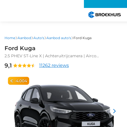
Overslaan
en
naar
de
inhoud
gaan
Home
Aanbod
Auto's
Aanbod auto's
Ford Kuga
Ford Kuga
2.5 PHEV ST-Line X | Achteruitrijcamera | Airco
(automatisch) | Apple Carplay/Android
9,1
11262 reviews
Auto|telefoonintegratie premium
€ -4.004