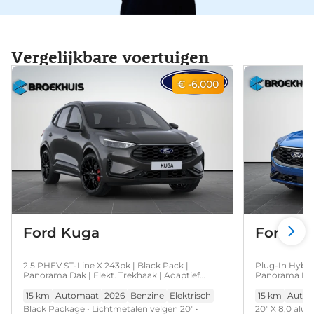
Vergelijkbare voertuigen
€ -6.000
Ford Kuga
Ford K
2.5 PHEV ST-Line X 243pk | Black Pack |
Plug-In Hybrid
Panorama Dak | Elekt. Trekhaak | Adaptief
Panorama Dak 
Matrix Led | Winterpack
Trekhaak
15 km
Automaat
2026
Benzine
Elektrisch
15 km
Auto
Black Package • Lichtmetalen velgen 20" •
20" X 8,0 alu