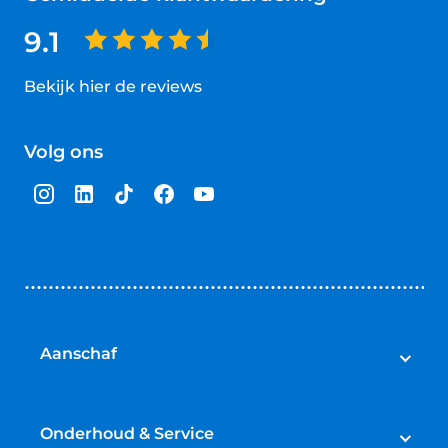
9.1
Bekijk hier de reviews
4.5
van
Volg ons
5
sterren
Aanschaf
Auto's
Bedrijfswagens
Onderhoud & Service