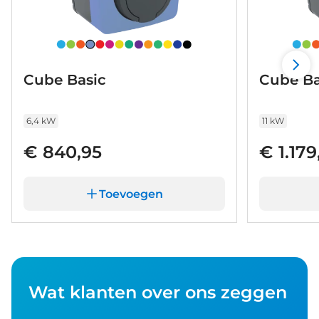
Cube Basic
Cube Ba
6,4 kW
11 kW
€ 840,95
€ 1.179
Toevoegen
Wat klanten over ons zeggen