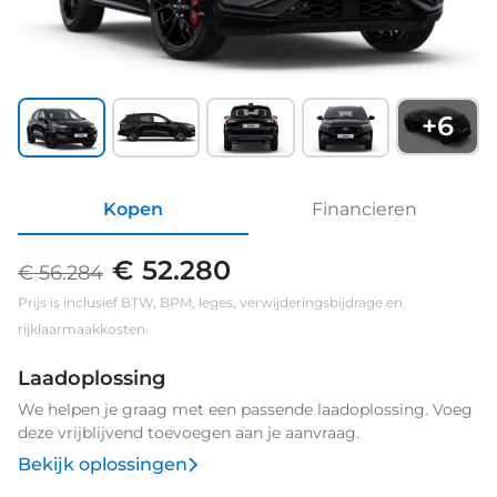
+
6
Kopen
Financieren
€ 52.280
€ 56.284
Prijs is inclusief BTW, BPM, leges, verwijderingsbijdrage en
rijklaarmaakkosten.
Laadoplossing
We helpen je graag met een passende laadoplossing. Voeg
deze vrijblijvend toevoegen aan je aanvraag.
Bekijk oplossingen