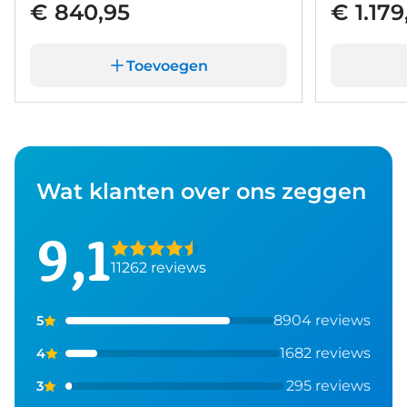
€ 840,95
€ 1.179
Toevoegen
Wat klanten over ons zeggen
9,1
11262 reviews
8904 reviews
5
1682 reviews
4
295 reviews
3