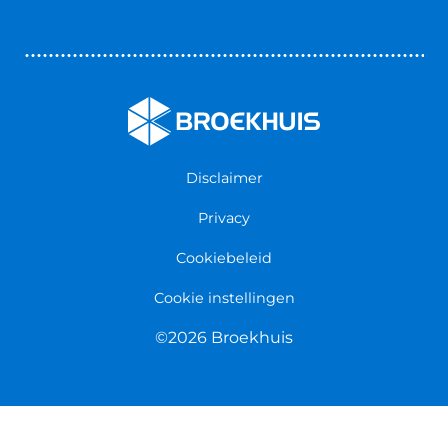
Bedrijfswageninrichting
Vestigingen
Zakelijk
Nieuws & Blogs
Verzekeringen
Werken bij Broekhuis
Algemene voorwaarden
Persmap
Disclaimer
Privacy
Cookiebeleid
Cookie instellingen
©2026 Broekhuis