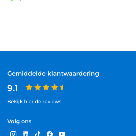
Gemiddelde klantwaardering
9.1
Bekijk hier de reviews
4.5
van
Volg ons
5
sterren