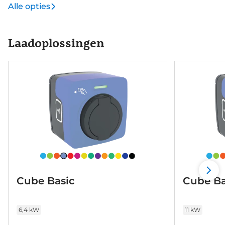
Alle opties
Laadoplossingen
Cube Basic
Cube Ba
6,4 kW
11 kW