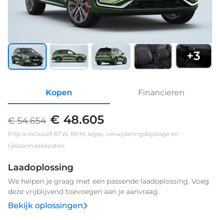
+
3
Kopen
Financieren
€ 48.605
€ 54.654
Prijs is inclusief BTW, BPM, leges, verwijderingsbijdrage en
rijklaarmaakkosten.
Laadoplossing
We helpen je graag met een passende laadoplossing. Voeg
deze vrijblijvend toevoegen aan je aanvraag.
Bekijk oplossingen