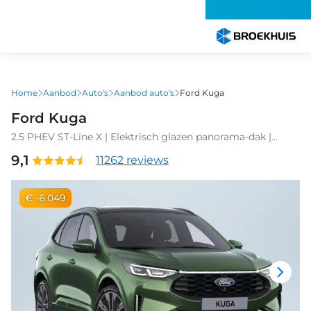
Overslaan
en
naar
de
inhoud
gaan
Home
Aanbod
Auto's
Aanbod auto's
Ford Kuga
Ford Kuga
2.5 PHEV ST-Line X | Elektrisch glazen panorama-dak |
Lichtmetalen velgen 10-spaaks 20" | Matrix LED koplampen
9,1
11262 reviews
€ -6.049