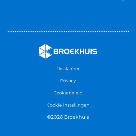
Reparatie & Onderdelen
Autoverhuur
Contact opnemen
Bedrijfswageninrichting
Vestigingen
Zakelijk
Nieuws & Blogs
Verzekeringen
Werken bij Broekhuis
Algemene voorwaarden
Persmap
Disclaimer
Privacy
Cookiebeleid
Cookie instellingen
©2026 Broekhuis