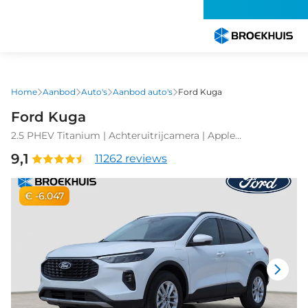
Overslaan
en
naar
de
inhoud
gaan
Home
Aanbod
Auto's
Aanbod auto's
Ford Kuga
Ford Kuga
2.5 PHEV Titanium | Achteruitrijcamera | Apple
Carplay/Android Auto|telefoonintegratie premium |
9,1
11262 reviews
Autonomous Emergency Braking
€ -6.047