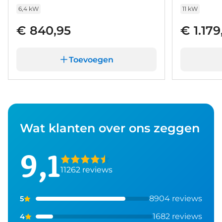
6,4 kW
11 kW
€ 840,95
€ 1.179
Toevoegen
Wat klanten over ons zeggen
9,1
11262 reviews
8904 reviews
5
1682 reviews
4