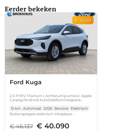
Eerder bekeken
€ -6.047
Ford Kuga
2.5 PHEV Titanium | Achteruitrijcamera | Apple
Carplay/Android Auto|telefoonintegratie
premium | Autonomous Emergency Braking
15 km
Automaat
2026
Benzine
Elektrisch
Buitenspiegels elektrisch inklapbaar •
Lichtmetalen velgen 17" • Apple
€ 40.090
Carplay/Android Auto|telefoonintegratie
€ 46.137
premium • Draadloze telefoonlader • Volledig