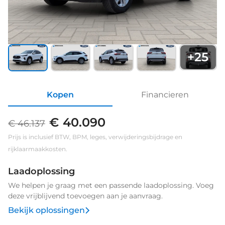
+
25
Kopen
Financieren
€ 40.090
€ 46.137
Prijs is inclusief BTW, BPM, leges, verwijderingsbijdrage en
rijklaarmaakkosten.
Laadoplossing
We helpen je graag met een passende laadoplossing. Voeg
deze vrijblijvend toevoegen aan je aanvraag.
Bekijk oplossingen