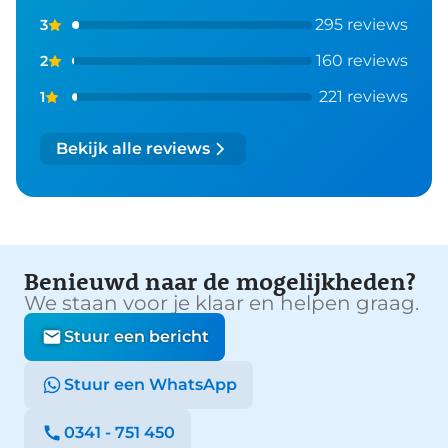
295 reviews
3
160 reviews
2
221 reviews
1
Bekijk alle reviews
Benieuwd naar de mogelijkheden?
We staan voor je klaar en helpen graag.
Stuur een bericht
Stuur een WhatsApp
0341 - 751 450