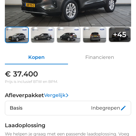
+
45
Kopen
Financieren
€ 37.400
Prijs is inclusief BTW en BPM.
Afleverpakket
Vergelijk
Basis
Inbegrepen
Laadoplossing
We helpen je graag met een passende laadoplossing. Voeg