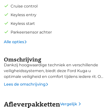
Cruise control
Keyless entry
Keyless start
Parkeersensor achter
Alle opties
Omschrijving
Dankzij hoogwaardige techniek en verschillende
veiligheidssystemen, biedt deze Ford Kuga u
optimale veiligheid en comfort tijdens iedere rit. Op
de teller van deze auto staat slechts 388 kilometer.
Lees de omschrijving
De hybride motor van deze Ford Kuga zorgt dat u
opvallend veel minder brandstof verbruikt dankzij
de ondersteuning van de elektromotor met z'n
Afleverpakketten
Vergelijk
eigen accu. En die laadt u al rijdend bij. Slim en