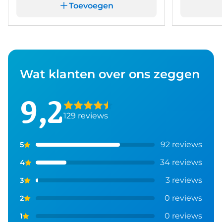
en bandenspanningcontrolesysteem, uw rit tot een
Toevoegen
veilige rit te maken. Neem contact op en we
regelen een afspraak!
Wat klanten over ons zeggen
9,2
129 reviews
92 reviews
5
34 reviews
4
3 reviews
3
0 reviews
2
0 reviews
1