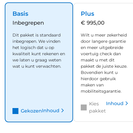
zuinig! In dit voertuig hoeft u nooit meer kou te
lijden dankzij functies als stoelverwarming en
Basis
Plus
verwarmbare achterbank, evenals een
Inbegrepen
€ 995,00
verwarmbaar stuur. Opvallend zijn de stoere
sportstoelen, die zorgen voor een onwrikbare zit in
Dit pakket is standaard
Wilt u meer zekerheid
de scherpe bochten. De bagageruimte is
inbegrepen. We vinden
door langere garantie
toegankelijk via een comfortverhogende
het logisch dat u op
en meer uitgebreide
elektrische achterklep. U wordt in deze auto ook
kwaliteit kunt rekenen en
voertuig check dan
we laten u graag weten
maakt u met dit
getrakteerd op 17 inch lichtmetalen velgen, LED
wat u kunt verwachten.
pakket de juiste keuze.
koplampen, extra getint glas, in delen neerklapbare
Bovendien kunt u
achterbank, LED-achterlichten en verstelbare
hierdoor gebruik
lendensteunen. Het personaliseren van uw
maken van
cockpitinterface is mogelijk met het digitale
mobiliteitsgarantie.
dashboard in deze auto. De achteruitrijcamera laat
Inhoud
duidelijk zien hoeveel ruimte u nog heeft bij het
Kies
Inhoud
inparkeren. Intelligente spraakbediening herkent
Gekozen
pakket
uw commando's en voert opdrachten snel en
soepel uit. Communiceren met uw auto? Dat gaat
via remote services. Met uw smartphone maakt u