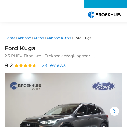
Overslaan
en
naar
de
inhoud
gaan
Home
Aanbod
Auto's
Aanbod auto's
Ford Kuga
Ford Kuga
2.5 PHEV Titanium | Trekhaak Wegklapbaar |
Achteruitrijcamera | Airco (automatisch) | Cruise control
9,2
129 reviews