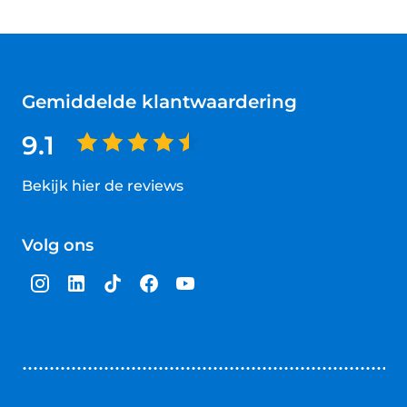
Gemiddelde klantwaardering
9.1
Bekijk hier de reviews
4.5
van
Volg ons
5
sterren