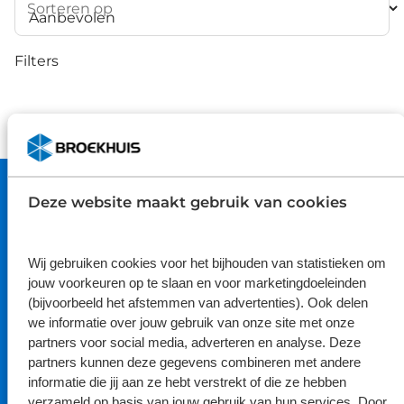
Sorteren op
Filters
Deze website maakt gebruik van cookies
Gemiddelde klantwaardering
9.1
Wij gebruiken cookies voor het bijhouden van statistieken om
jouw voorkeuren op te slaan en voor marketingdoeleinden
(bijvoorbeeld het afstemmen van advertenties). Ook delen
Bekijk hier de reviews
we informatie over jouw gebruik van onze site met onze
4.5
partners voor social media, adverteren en analyse. Deze
van
partners kunnen deze gegevens combineren met andere
Volg ons
5
informatie die jij aan ze hebt verstrekt of die ze hebben
verzameld op basis van jouw gebruik van hun services. Door
sterren