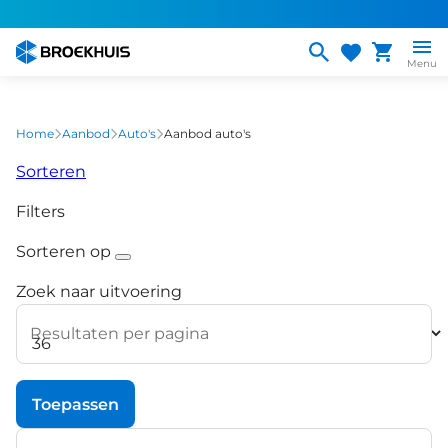
Overslaan
en
naar
Menu
de
inhoud
gaan
Home
Aanbod
Auto's
Aanbod auto's
Sorteren
Filters
Sorteren op
Zoek naar uitvoering
Resultaten per pagina
Toepassen