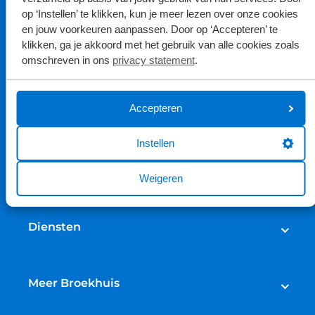
op ‘Instellen’ te klikken, kun je meer lezen over onze cookies
en jouw voorkeuren aanpassen. Door op ‘Accepteren’ te
klikken, ga je akkoord met het gebruik van alle cookies zoals
omschreven in ons
privacy statement
.
Accepteren
Aanschaf
Instellen
Auto's
Bedrijfswagens
Onderhoud & Service
Weigeren
Campers
Werkplaatsafspraak maken
Fietsen
APK
Diensten
Onderhoud
Lease
Broekhuis Jaarbeurt
Schadeherstel
Meer Broekhuis
Reparatie & Onderdelen
Autoverhuur