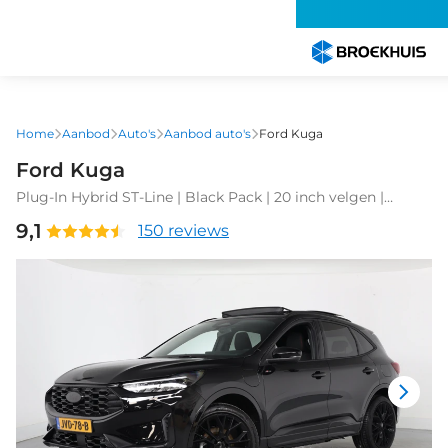
Overslaan
en
naar
de
inhoud
gaan
Home
Aanbod
Auto's
Aanbod auto's
Ford Kuga
Ford Kuga
Plug-In Hybrid ST-Line | Black Pack | 20 inch velgen |
Trekhaak Elektrisch Wegklapbaar | Elektrisch Panoramadak
9,1
150 reviews
| Winter Pack