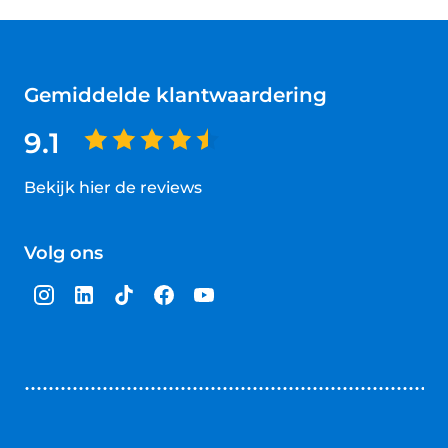
Gemiddelde klantwaardering
9.1
Bekijk hier de reviews
4.5
van
Volg ons
5
sterren