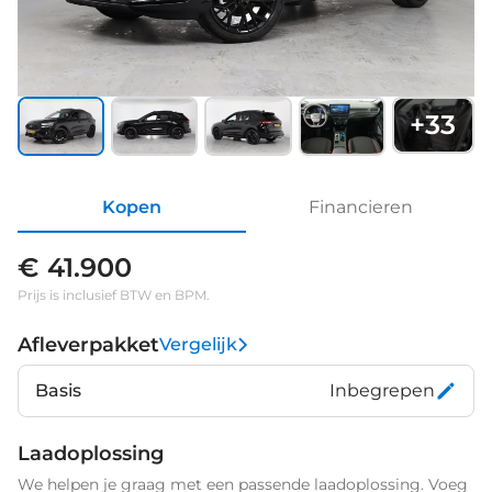
+
33
Kopen
Financieren
€ 41.900
Prijs is inclusief BTW en BPM.
Afleverpakket
Vergelijk
Basis
Inbegrepen
Laadoplossing
We helpen je graag met een passende laadoplossing. Voeg