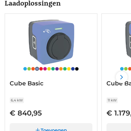
Laadoplossingen
Cube Basic
Cube Ba
6,4 kW
11 kW
€ 840,95
€ 1.179
Toevoegen