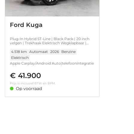
Ford Kuga
Plug-In Hybrid ST-Line | Black Pack | 20 inch
velgen | Trekhaak Elektrisch Wegklapbaar |
Elektrisch Panoramadak | Winter Pack
4.518 km
Automaat
2026
Benzine
Elektrisch
Apple Carplay/Android Auto|telefoonintegratie
premium • Volledig digitaal
€ 41.900
instrumentenpaneel • Stuurwiel verwarmd •
Achteruitrijcamera • Elektrisch glazen
Prijs is inclusief BTW en BPM.
panorama-dak • Keyless entry • Keyless start •
Op voorraad
Trekhaak elektrisch uitklapbaar • Verwarmde
voorruit • Voorstoelen verwarmd