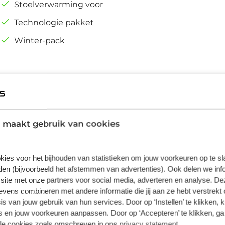
Stoelverwarming voor
Technologie pakket
Winter-pack
nnen afwijken van de daadwerkelijke
 maakt gebruik van cookies
worden ontleend. Vraag onze
uto.
kies voor het bijhouden van statistieken om jouw voorkeuren op te s
en (bijvoorbeeld het afstemmen van advertenties). Ook delen we inf
site met onze partners voor social media, adverteren en analyse. De
ens combineren met andere informatie die jij aan ze hebt verstrekt 
s van jouw gebruik van hun services. Door op ‘Instellen’ te klikken, 
 en jouw voorkeuren aanpassen. Door op ‘Accepteren’ te klikken, ga
lle cookies zoals omschreven in ons
privacy statement
.