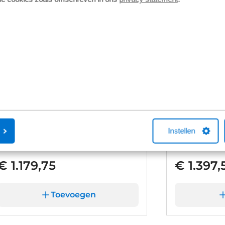
Cube Basic+
Cube Sma
Instellen
11 kW
22 kW
€ 1.179,75
€ 1.397,
Toevoegen