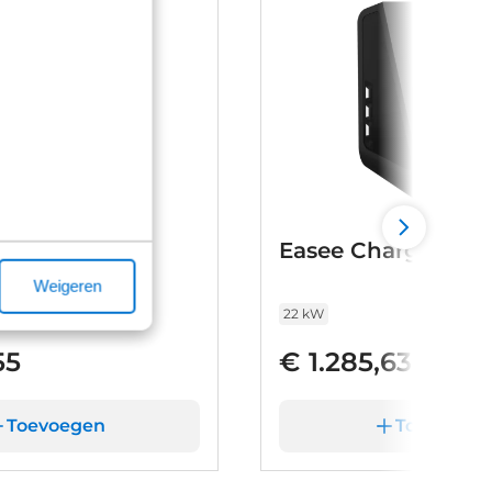
rt
Easee Charge Max
Weigeren
22 kW
55
€ 1.285,63
Toevoegen
Toevoege