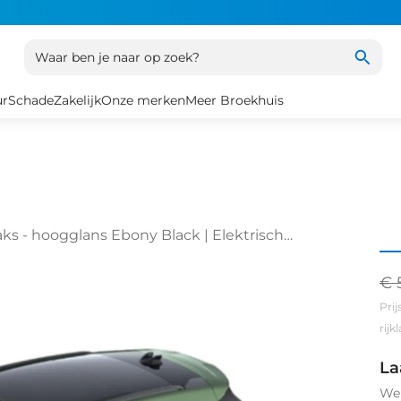
Waar ben je naar op zoek?
ur
Schade
Zakelijk
Onze merken
Meer Broekhuis
aaks - hoogglans Ebony Black | Elektrisch
sch te openen
€ 
Prij
rij
La
We 