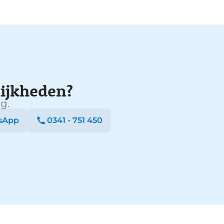
ijkheden?
g.
sApp
0341 - 751 450