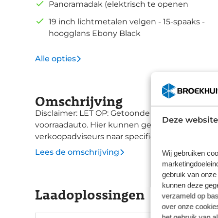
Panoramadak (elektrisch te openen
19 inch lichtmetalen velgen - 15-spaaks -
hoogglans Ebony Black
Alle opties
Omschrijving
Disclaimer: LET OP: Getoonde afbeeldingen ku
Deze website
voorraadauto. Hier kunnen geen rechten aan 
verkoopadviseurs naar specificaties van deze a
Lees de omschrijving
Wij gebruiken coo
marketingdoeleind
gebruik van onze 
kunnen deze gegev
Laadoplossingen
verzameld op basi
over onze cookies
het gebruik van a