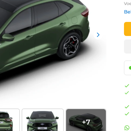
Voe
Be
+
7