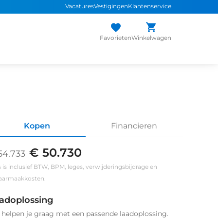
Vacatures
Vestigingen
Klantenservice
Favorieten
Winkelwagen
Kopen
Financieren
€ 50.730
54.733
s is inclusief BTW, BPM, leges, verwijderingsbijdrage en
klaarmaakkosten.
adoplossing
helpen je graag met een passende laadoplossing.