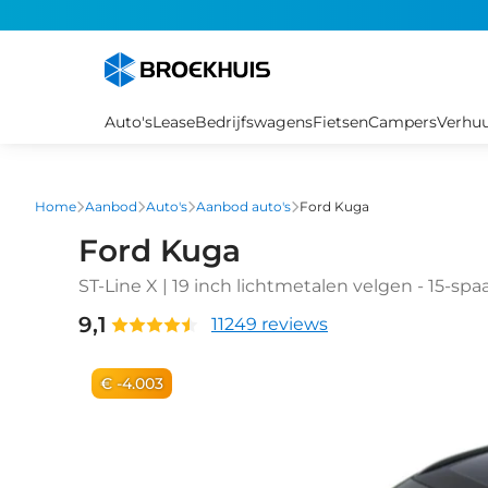
Overslaan
en
naar
de
inhoud
Auto's
Lease
Bedrijfswagens
Fietsen
Campers
Verhu
gaan
Home
Aanbod
Auto's
Aanbod auto's
Ford Kuga
Ford Kuga
ST-Line X | 19 inch lichtmetalen velgen - 15-sp
wegklapbare trekhaak | Panoramadak (elektri
9,1
11249 reviews
€ -4.003