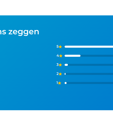
ns zeggen
5
4
3
2
1