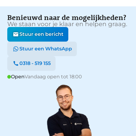
autonoom remsysteem en
bandenspanningcontrolesysteem. Wordt dit uw
Benieuwd naar de mogelijkheden?
nieuwe auto? We verwelkomen u graag om u deze
We staan voor je klaar en helpen graag.
Mustang Mach-E te laten zien, en dan leggen we u
ook uit welke financieringsvormen we erbij kunnen
Stuur een bericht
aanbieden.
Stuur een WhatsApp
0318 - 519 155
Open
Vandaag open tot 18:00