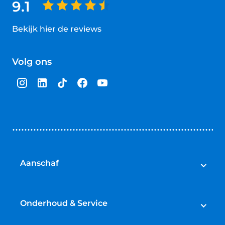
9.1
Bekijk hier de reviews
4.5
van
Volg ons
5
sterren
Aanschaf
Auto's
Bedrijfswagens
Onderhoud & Service
Campers