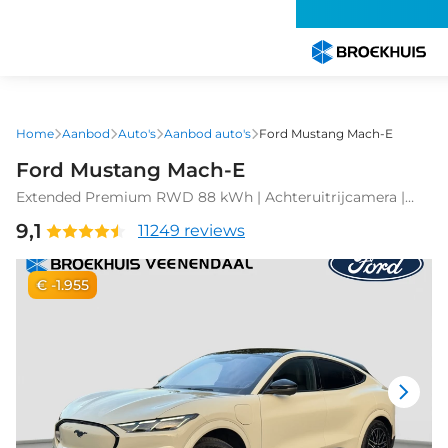
Overslaan
en
naar
de
inhoud
gaan
Home
Aanbod
Auto's
Aanbod auto's
Ford Mustang Mach-E
Ford Mustang Mach-E
Extended Premium RWD 88 kWh | Achteruitrijcamera |
Apple Carplay/Android Auto|telefoonintegratie premium |
9,1
11249 reviews
Cruise control adaptief met Stop&Go en stuurhulp
€ -1.955