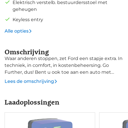
Elektrisch verstelb. bestuurdersstoel met
geheugen
Keyless entry
Alle opties
Omschrijving
Waar anderen stoppen, zet Ford een stapje extra. In
techniek, in comfort, in kostenbeheersing. Go
Further, dus! Bent u ook toe aan een auto met
elektromotor? Goeie keuze! Dit is een
Lees de omschrijving
splinternieuwe auto, die nu uit voorraad leverbaar is.
De krachtige motor geeft deze Ford uitstekende
prestaties. Tijdens gure dagen is het prettig zitten
Laadoplossingen
in de verwarmbare voorstoelen. De elektrisch
bedienbare achterklep opent met een druk op de
knop. Zicht, licht en toch dicht! Een geweldige
rijervaring met het glazen panoramadak. Aan een