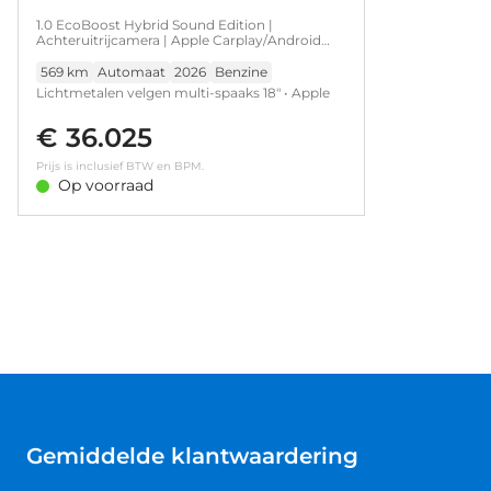
1.0 EcoBoost Hybrid Sound Edition |
Achteruitrijcamera | Apple Carplay/Android
Auto|telefoonintegratie premium | Cruise
control adaptief
569 km
Automaat
2026
Benzine
Lichtmetalen velgen multi-spaaks 18" • Apple
Carplay/Android Auto|telefoonintegratie
€ 36.025
premium • Navigatiesysteem full map •
Sportstoelen • Stuurwiel verwarmd •
Prijs is inclusief BTW en BPM.
Achteruitrijcamera • Cruise control adaptief •
Op voorraad
Extra getint glas • Keyless entry • Keyless start •
LED achterlichten • LED dagrijverlichting •
Matrix LED koplampen • Parkeersensor achter
• Parkeersensor voor • Voorstoelen verwarmd
Gemiddelde klantwaardering