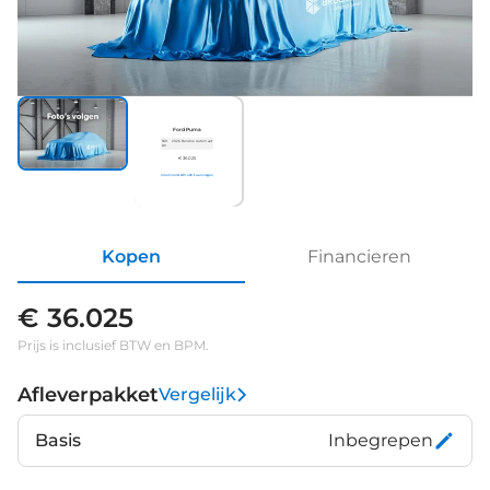
Ford Puma
569
2026
Benzine
Automaat
km
€ 36.025
Inruilvoorstel
Proefrit aanvragen
Kopen
Financieren
€ 36.025
Prijs is inclusief BTW en BPM.
Afleverpakket
Vergelijk
Basis
Inbegrepen