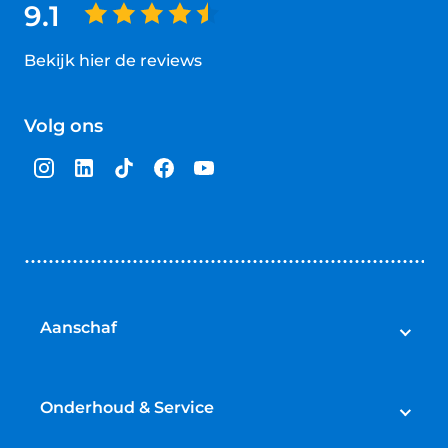
9.1
Bekijk hier de reviews
4.5
van
Volg ons
5
sterren
Aanschaf
Auto's
Bedrijfswagens
Onderhoud & Service
Campers