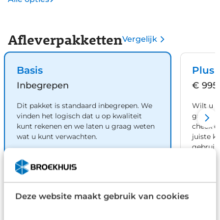
Afleverpakketten
Vergelijk
Basis
Plus
Inbegrepen
€ 995
Dit pakket is standaard inbegrepen. We
Wilt u 
vinden het logisch dat u op kwaliteit
garanti
kunt rekenen en we laten u graag weten
check d
wat u kunt verwachten.
juiste k
gebruik
Inhoud
Gekozen
Kie
Deze website maakt gebruik van cookies