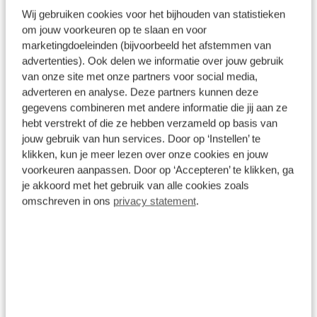
Wij gebruiken cookies voor het bijhouden van statistieken
Wat klanten over ons zeggen
om jouw voorkeuren op te slaan en voor
marketingdoeleinden (bijvoorbeeld het afstemmen van
9,0
advertenties). Ook delen we informatie over jouw gebruik
van onze site met onze partners voor social media,
175 reviews
adverteren en analyse. Deze partners kunnen deze
gegevens combineren met andere informatie die jij aan ze
139 reviews
5
hebt verstrekt of die ze hebben verzameld op basis van
jouw gebruik van hun services. Door op ‘Instellen’ te
21 reviews
4
klikken, kun je meer lezen over onze cookies en jouw
voorkeuren aanpassen. Door op ‘Accepteren’ te klikken, ga
3 reviews
3
je akkoord met het gebruik van alle cookies zoals
5 reviews
2
omschreven in ons
privacy statement
.
7 reviews
1
Bekijk alle reviews