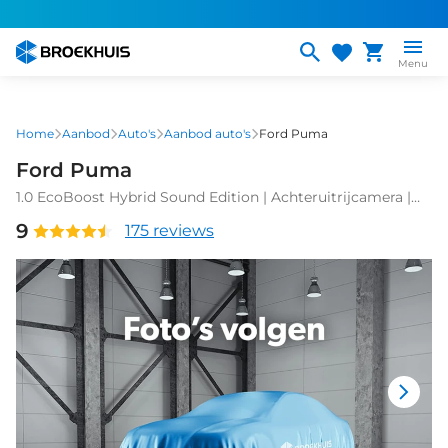
Overslaan
en
naar
Menu
de
inhoud
gaan
Home
Aanbod
Auto's
Aanbod auto's
Ford Puma
Ford Puma
1.0 EcoBoost Hybrid Sound Edition | Achteruitrijcamera |
Apple Carplay/Android Auto|telefoonintegratie premium |
9
175 reviews
Cruise control adaptief