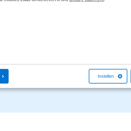
ijkheden?
g.
sApp
0522 - 253 147
Instellen