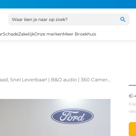
Waar ben je naar op zoek?
ur
Schade
Zakelijk
Onze merken
Meer Broekhuis
aad, Snel Leverbaar! | B&O audio | 360 Camera
 |
€ 
Prij
rij