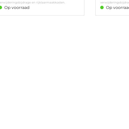
erwijderingsbijdrage en rijklaarmaakkosten.
verwijderingsbijdr
Op voorraad
Op voorraa