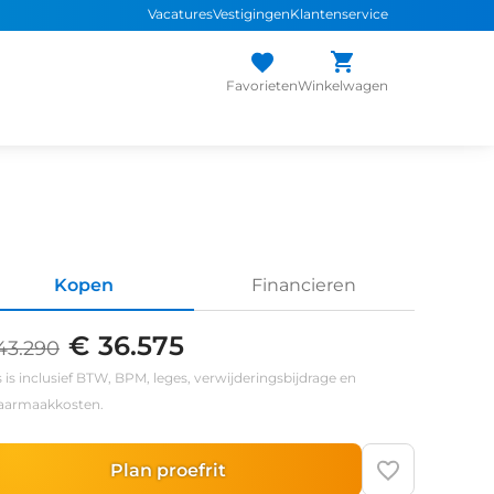
Vacatures
Vestigingen
Klantenservice
Favorieten
Winkelwagen
Kopen
Financieren
€ 36.575
43.290
s is inclusief BTW, BPM, leges, verwijderingsbijdrage en
klaarmaakkosten.
Plan proefrit