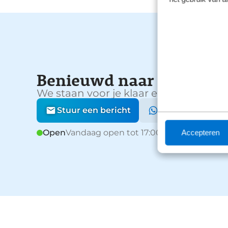
Benieuwd naar de mogel
We staan voor je klaar en helpen graa
Stuur een bericht
Stuur een What
Open
Vandaag open tot 17:00
Accepteren