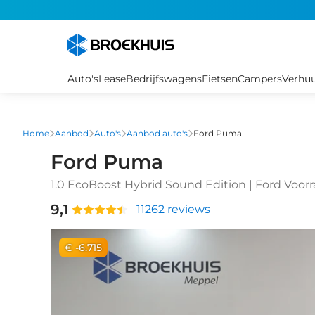
Overslaan
en
naar
de
inhoud
Auto's
Lease
Bedrijfswagens
Fietsen
Campers
Verhu
gaan
Home
Aanbod
Auto's
Aanbod auto's
Ford Puma
Ford Puma
1.0 EcoBoost Hybrid Sound Edition | Ford Voorr
| Adaptive Cruise | BLIS | Stuur/stoelverwarming
9,1
11262 reviews
€ -6.715