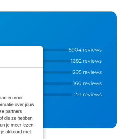
8904 reviews
1682 reviews
295 reviews
160 reviews
221 reviews
laan en voor
ormatie over jouw
ze partners
of die ze hebben
kun je meer lezen
 je akkoord met