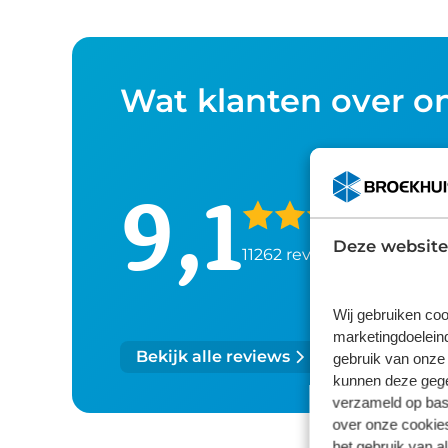
Wat klanten over o
9,1
Deze website
11262 reviews
Wij gebruiken coo
marketingdoeleind
Bekijk alle reviews
gebruik van onze 
kunnen deze gegev
verzameld op basi
over onze cookies
het gebruik van a