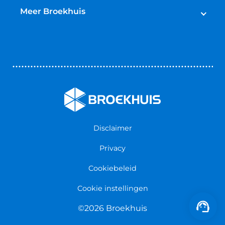
Broekhuis Jaarbeurt
Schadeherstel
Meer Broekhuis
Reparatie & Onderdelen
Autoverhuur
Contact opnemen
Bedrijfswageninrichting
Vestigingen
Zakelijk
Nieuws & Blogs
Verzekeringen
Werken bij Broekhuis
Algemene voorwaarden
Persmap
Disclaimer
Privacy
Cookiebeleid
Cookie instellingen
©2026 Broekhuis