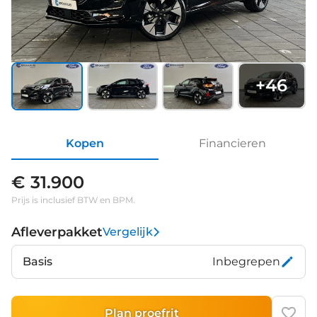
+
46
Kopen
Financieren
€ 31.900
Prijs is inclusief BTW en BPM.
Afleverpakket
Vergelijk
Basis
Inbegrepen
Plan proefrit