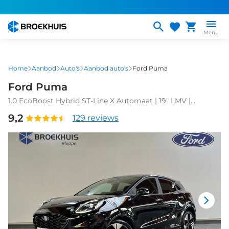
Overslaan
en
naar
Menu
de
inhoud
gaan
Home
Aanbod
Auto's
Aanbod auto's
Ford Puma
Ford Puma
1.0 EcoBoost Hybrid ST-Line X Automaat | 19" LMV |
Achterspoiler | Half-lederen bekleding | Camera | Carplay
9,2
129 reviews
draadloos | DEMO DEAL!