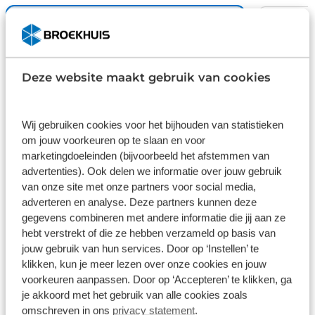
stoelverwarming. De achterklep opent automatisch
met een druk op de knop. Handig als u met volle
Basis
Plus
handen staat. Comfortabel houvast krijgt u van het
Inbegrepen
€ 995
verwarmd stuurwiel. Bij de zeer complete
Deze website maakt gebruik van cookies
uitrusting van deze auto behoren ook 19 inch
Dit pakket is standaard inbegrepen. We
Wilt u 
lichtmetalen velgen, Full LED koplampen,
vinden het logisch dat u op kwaliteit
garanti
sportonderstel, geluidsisolerende ramen, in delen
kunt rekenen en we laten u graag weten
check d
Wij gebruiken cookies voor het bijhouden van statistieken
neerklapbare achterbank en LED-achterlichten. Pas
wat u kunt verwachten.
juiste k
om jouw voorkeuren op te slaan en voor
gebruik
de interface van uw cockpit moeiteloos aan. Het is
marketingdoeleinden (bijvoorbeeld het afstemmen van
mogelijk door het digitale dashboard in deze auto.
Inhoud
Gekozen
Kie
advertenties). Ook delen we informatie over jouw gebruik
Een vergeten muurtje, een verborgen paaltje? Dat
van onze site met onze partners voor social media,
gebeurt niet meer, dankzij de achteruitrijcamera.
adverteren en analyse. Deze partners kunnen deze
Bedient u de auto liever met uw stem? Dan is het
gegevens combineren met andere informatie die jij aan ze
goed om te weten dat spraakbediening aanwezig
hebt verstrekt of die ze hebben verzameld op basis van
is. Wat is de onderhoudsstatus van deze auto? U
jouw gebruik van hun services. Door op ‘Instellen’ te
checkt het snel, simpel en overal via uw
Wat klanten over ons zeggen
klikken, kun je meer lezen over onze cookies en jouw
smartphone. Een massieve sound of fluisterzachte
voorkeuren aanpassen. Door op ‘Accepteren’ te klikken, ga
je akkoord met het gebruik van alle cookies zoals
verstaanbaarheid? Het high performance
omschreven in ons
privacy statement
.
audiosysteem presteert op topniveau. Extra opties