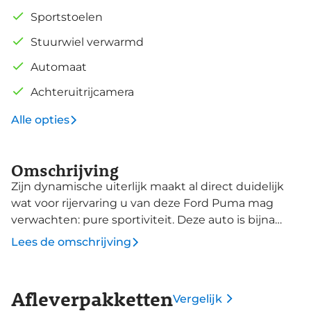
Sportstoelen
Stuurwiel verwarmd
Automaat
Achteruitrijcamera
Alle opties
Omschrijving
Zijn dynamische uiterlijk maakt al direct duidelijk
wat voor rijervaring u van deze Ford Puma mag
verwachten: pure sportiviteit. Deze auto is bijna
nieuw, ondanks dat hij uit 2025 komt; hij heeft
Lees de omschrijving
slechts 4388 kilometer afgelegd. De krachtige
benzinemotor van deze auto is gekoppeld aan een
automatische transmissie. Kou en regen maken
Afleverpakketten
Vergelijk
geen indruk. Binnen zit u comfortabel dankzij de