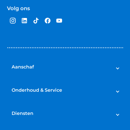
van
Volg ons
5
sterren
Aanschaf
Auto's
Bedrijfswagens
Onderhoud & Service
Campers
Werkplaatsafspraak maken
Fietsen
APK
Diensten
Onderhoud
Lease