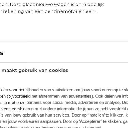
open. Deze gloednieuwe wagen is onmiddellijk
oor rekening van een benzinemotor en een
re dagen zijn de verwarmbare voorstoelen
ijrijder goed op z'n plek tijdens het
ten. Comfort, licht en het complete gevoel
h bediende panoramadak. De bagageruimte is
trische achterklep. Opwarmen in koude
e handen aan! De koplampen met matrix
t gebied van autoverlichting. Ook 19 inch
Plus
olerende ramen, in delen neerklapbare
 maakt gebruik van cookies
 lendensteunen horen tot de voorzieningen
€ 995,00
t verwelkomt u; op het digitale dashboard
Wilt u meer zekerheid door langere garantie en
 en veilig te maken. De functie van de 360
kies voor het bijhouden van statistieken om jouw voorkeuren op te s
meer uitgebreide voertuig check dan maakt u
overzicht van de omgeving te geven,
en (bijvoorbeeld het afstemmen van advertenties). Ook delen we inf
met dit pakket de juiste keuze. Bovendien kunt u
daptive cruise control is veilig en
site met onze partners voor social media, adverteren en analyse. De
hierdoor gebruik maken van mobiliteitsgarantie.
atisch afstand tot het voertuig dat voor u
ens combineren met andere informatie die jij aan ze hebt verstrekt 
ervices, die de status van vitale functies
s van jouw gebruik van hun services. Door op ‘Instellen’ te klikken, 
Inhoud
Kies pakket
oet tanken, de bandenspanning moet
 en jouw voorkeuren aanpassen. Door op ‘Accepteren’ te klikken, ga
lle cookies zoals omschreven in ons
privacy statement
.
e geluidsspectrum van de hi-fi krijgt een