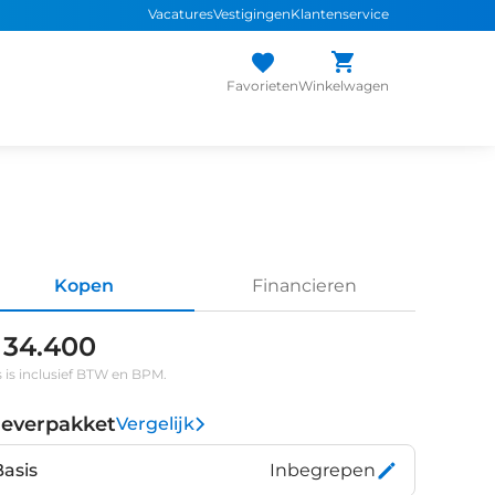
Vacatures
Vestigingen
Klantenservice
Favorieten
Winkelwagen
Kopen
Financieren
 34.400
s is inclusief BTW en BPM.
leverpakket
Vergelijk
Basis
Inbegrepen