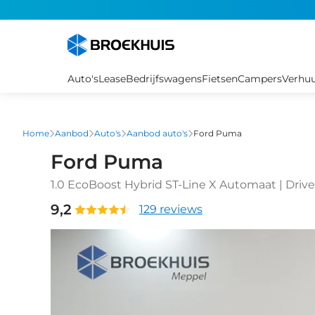
Overslaan
en
naar
de
inhoud
Auto's
Lease
Bedrijfswagens
Fietsen
Campers
Verhu
gaan
Home
Aanbod
Auto's
Aanbod auto's
Ford Puma
Ford Puma
1.0 EcoBoost Hybrid ST-Line X Automaat | Driver
panorama-dak | Lichtmetalen velgen 5-spaaks 
9,2
129 reviews