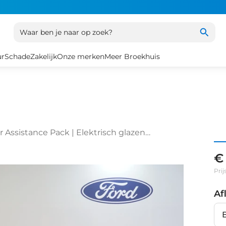
Waar ben je naar op zoek?
ur
Schade
Zakelijk
Onze merken
Meer Broekhuis
 Assistance Pack | Elektrisch glazen
19"
€
Prij
Af