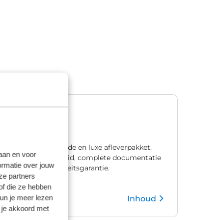
Premium
€ 1.195,00
Ons meest uitgebreide en luxe afleverpakket.
laan en voor
Met één jaar zekerheid, complete documentatie
ormatie over jouw
en natuurlijk mobiliteitsgarantie.
ze partners
of die ze hebben
kun je meer lezen
Inhoud
Kies pakket
 je akkoord met