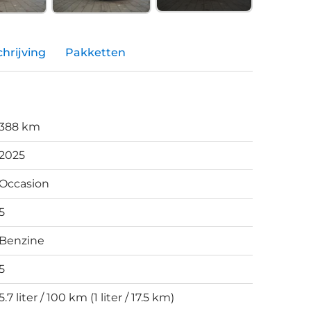
hrijving
Pakketten
388 km
2025
Occasion
5
Benzine
5
5.7 liter / 100 km (1 liter / 17.5 km)