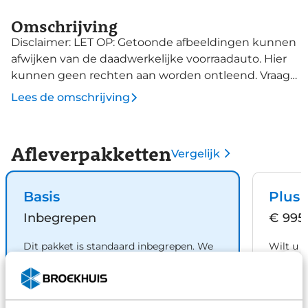
Omschrijving
Disclaimer: LET OP: Getoonde afbeeldingen kunnen
afwijken van de daadwerkelijke voorraadauto. Hier
kunnen geen rechten aan worden ontleend. Vraag
onze verkoopadviseurs naar specificaties van deze
Lees de omschrijving
auto.
Afleverpakketten
Vergelijk
Basis
Plus
Inbegrepen
€ 995
Dit pakket is standaard inbegrepen. We
Wilt u 
vinden het logisch dat u op kwaliteit
garanti
kunt rekenen en we laten u graag weten
check d
wat u kunt verwachten.
juiste k
gebruik