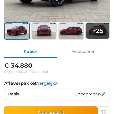
+
25
Kopen
Financieren
€ 34.880
Prijs is inclusief BTW en BPM.
Afleverpakket
Vergelijk
Basis
Inbegrepen
Plan proefrit