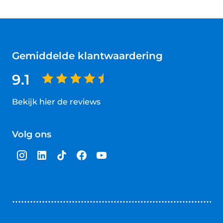
Gemiddelde klantwaardering
9.1
Bekijk hier de reviews
4.5
van
Volg ons
5
sterren