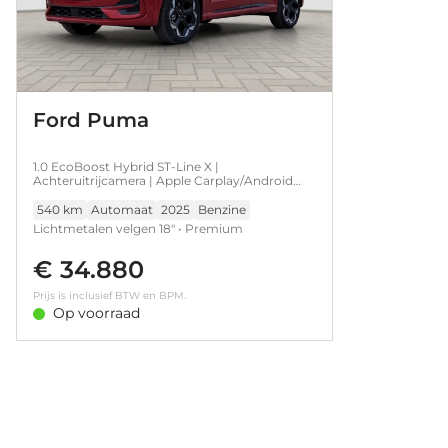
Ford Puma
1.0 EcoBoost Hybrid ST-Line X |
Achteruitrijcamera | Apple Carplay/Android
Auto|telefoonintegratie premium | Cruise
control
540 km
Automaat
2025
Benzine
Lichtmetalen velgen 18" • Premium
metaalkleur • Apple Carplay/Android
€ 34.880
Auto|telefoonintegratie premium •
Navigatiesysteem full map • Sportstoelen •
Prijs is inclusief BTW en BPM.
Stuurwiel verwarmd • Achteruitrijcamera •
Op voorraad
Cruise control • Extra getint glas • Full-LED
koplampen • Keyless entry • Keyless start • LED
achterlichten • LED dagrijverlichting •
Parkeersensor achter • Voorstoelen verwarmd