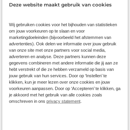
Deze website maakt gebruik van cookies
Inhoud
Gekozen
Kie
Wij gebruiken cookies voor het bijhouden van statistieken
om jouw voorkeuren op te slaan en voor
marketingdoeleinden (bijvoorbeeld het afstemmen van
advertenties). Ook delen we informatie over jouw gebruik
Wat klanten over ons zeggen
van onze site met onze partners voor social media,
adverteren en analyse. Deze partners kunnen deze
9,0
gegevens combineren met andere informatie die jij aan ze
hebt verstrekt of die ze hebben verzameld op basis van
175 reviews
jouw gebruik van hun services. Door op ‘Instellen’ te
klikken, kun je meer lezen over onze cookies en jouw
voorkeuren aanpassen. Door op ‘Accepteren’ te klikken, ga
139 reviews
5
je akkoord met het gebruik van alle cookies zoals
omschreven in ons
privacy statement
.
21 reviews
4
3 reviews
3
5 reviews
2