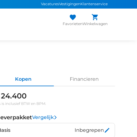
Vacatures
Vestigingen
Klantenservice
Favorieten
Winkelwagen
Kopen
Financieren
 24.400
s is inclusief BTW en BPM.
leverpakket
Vergelijk
Basis
Inbegrepen