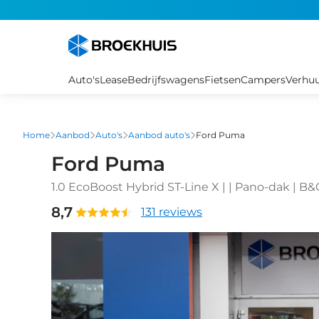
Overslaan
en
naar
de
inhoud
Auto's
Lease
Bedrijfswagens
Fietsen
Campers
Verhu
gaan
Home
Aanbod
Auto's
Aanbod auto's
Ford Puma
Ford Puma
1.0 EcoBoost Hybrid ST-Line X | | Pano-dak | B&O audio | Cruise adaptief | 360 camera | Full-
LED | Stoel/stuur/voorruit verwarming | | Achte
8,7
131 reviews
Auto|telefoonintegratie premium | Cruise contr