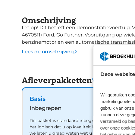
Omschrijving
Let op! Dit betreft een demonstratievoertuig. 
4670511) Ford, Go Further. Vooruitgang op wielen. In alle opzichten. In deze auto vindt u een
benzinemotor en een automatische transmissie
geniet u van de verwarmbare voorstoelen. Net 
Lees de omschrijving
uw passagier stevig vast tijdens een snelle rit
ondersteuning. Licht, lucht, ruimte en gemak 
bedienbare glazen panoramadak. De elektrisc
Deze website
Afleverpakketten
knop, zodat u gemakkelijk toegang heeft tot d
Vergelijk
voelt zo'n verwarmd stuurwiel heerlijk aan. D
gecompleteerd door onder meer 18 inch lichtm
Wij gebruiken coo
Basis
sportonderstel, geluidsisolerende ramen, in d
marketingdoeleind
achterlichten. Omdat goed geïnformeerd rijd
Inbegrepen
gebruik van onze 
alleen snelheid en brandstofpeil, laat het digit
kunnen deze gegev
Dit pakket is standaard inbegrepen. We vinden
verzameld op basi
heeft. Elk van de vier camera's op deze auto dr
het logisch dat u op kwaliteit kunt rekenen en
over onze cookies
onbelemmerd uitzicht van 360 graden rondom d
we laten u graag weten wat u kunt verwachten.
het gebruik van a