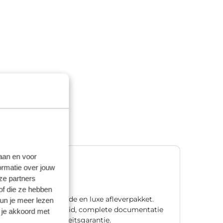
laan en voor
Premium
ormatie over jouw
€ 1.195,00
ze partners
of die ze hebben
Ons meest uitgebreide en luxe afleverpakket.
kun je meer lezen
Met één jaar zekerheid, complete documentatie
 je akkoord met
en natuurlijk mobiliteitsgarantie.