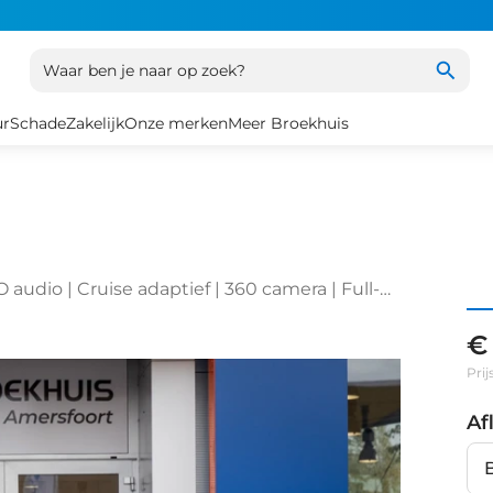
Waar ben je naar op zoek?
ur
Schade
Zakelijk
Onze merken
Meer Broekhuis
ruitrijcamera | Apple Carplay/Android
ol adaptief
€
Prij
Af