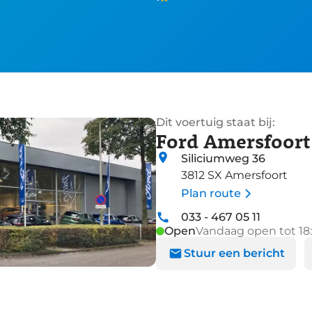
Dit voertuig staat bij:
Ford Amersfoort
Siliciumweg 36
3812 SX Amersfoort
Plan route
033 - 467 05 11
Open
Vandaag open tot 18
Stuur een bericht