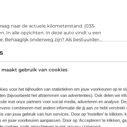
Vraag naar de actuele kilometerstand. (033-
. Behaaglijk onderweg zijn? Als bestuurder
als uw bijrijder! De sportstoelen houden u en
, maar bieden ook altijd comfortabele
wordt verzorgd door het elektrisch
he achterklep opent met een druk op de
 maakt gebruik van cookies
e bagageruimte. Als het buiten koud wordt,
e uitmonstering van deze auto wordt
etalen velgen, Full LED koplampen,
kies voor het bijhouden van statistieken om jouw voorkeuren op te s
Plus
elen neerklapbare achterbank en LED-
en (bijvoorbeeld het afstemmen van advertenties). Ook delen we inf
en tegenwoordig om veel meer draait dan
€ 995,00
site met onze partners voor social media, adverteren en analyse. De
ale dashboard alle functies zien die u nodig
ens combineren met andere informatie die jij aan ze hebt verstrekt 
Wilt u meer zekerheid door langere garantie en
s van jouw gebruik van hun services. Door op ‘Instellen’ te klikken, 
aagt bij aan het creëren van een
meer uitgebreide voertuig check dan maakt u
 en jouw voorkeuren aanpassen. Door op ‘Accepteren’ te klikken, ga
e auto. Met adaptive cruise control houdt
met dit pakket de juiste keuze. Bovendien kunt u
lle cookies zoals omschreven in ons
privacy statement
.