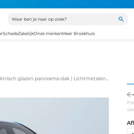
Waar ben je naar op zoek?
ur
Schade
Zakelijk
Onze merken
Meer Broekhuis
ektrisch glazen panorama-dak | Lichtmetalen
€ 
Prij
rij
Af