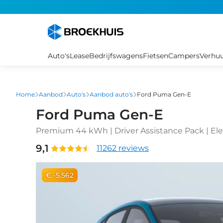
Overslaan
en
naar
de
inhoud
Auto's
Lease
Bedrijfswagens
Fietsen
Campers
Verhu
gaan
Home
Aanbod
Auto's
Aanbod auto's
Ford Puma Gen-E
Ford Puma Gen-E
Premium 44 kWh | Driver Assistance Pack | El
velgen 5-spaaks 19"
9,1
11262 reviews
€ -5.562