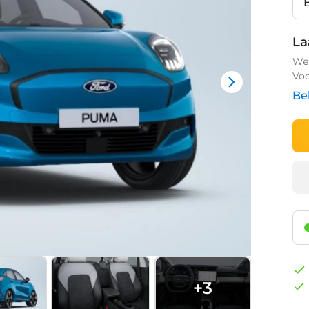
La
We 
Voe
Be
+
3