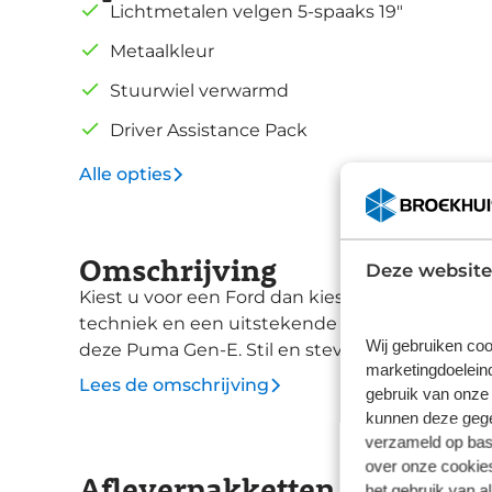
Lichtmetalen velgen 5-spaaks 19"
Metaalkleur
Stuurwiel verwarmd
Driver Assistance Pack
Alle opties
Omschrijving
Deze website
Kiest u voor een Ford dan kiest u voor een 
techniek en een uitstekende wegligging. Het z
Wij gebruiken coo
deze Puma Gen-E. Stil en stevig optrekken zon
marketingdoeleind
ervoor! Deze gloednieuwe wagen is onmiddellij
Lees de omschrijving
gebruik van onze 
Gen-E legt bestuurder én bijrijder compleet i
kunnen deze gegev
Het interieur glanst in daglicht door het elek
verzameld op basi
achterklep opent met een druk op de knop, zo
over onze cookies
Afleverpakketten
bagageruimte. Pak aan, 't is winter! Zo'n verwa
het gebruik van a