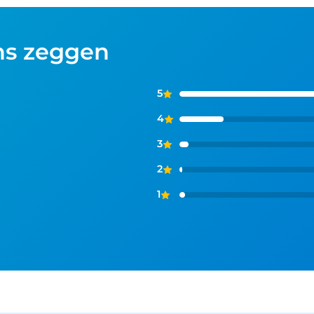
ns zeggen
5
4
3
2
1