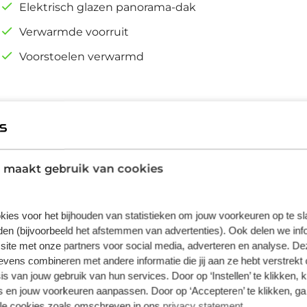
Elektrisch glazen panorama-dak
Verwarmde voorruit
Voorstoelen verwarmd
 maakt gebruik van cookies
auto met dynamische vormgeving, moderne
ijn eigenschappen die u allemaal terugziet in
kies voor het bijhouden van statistieken om jouw voorkeuren op te s
der extra uitstoot? De elektromotor zorgt
en (bijvoorbeeld het afstemmen van advertenties). Ook delen we inf
k uit voorraad leverbaar. Deze Ford Puma
site met onze partners voor social media, adverteren en analyse. De
n de watten met de verwarmbare voorstoelen.
ens combineren met andere informatie die jij aan ze hebt verstrekt 
trisch bedienbare panoramadak. De elektrische
s van jouw gebruik van hun services. Door op ‘Instellen’ te klikken, 
dat u gemakkelijk toegang heeft tot de
 en jouw voorkeuren aanpassen. Door op ‘Accepteren’ te klikken, ga
rmd stuurwiel is dan bijzonder prettig! De
lle cookies zoals omschreven in ons
privacy statement
.