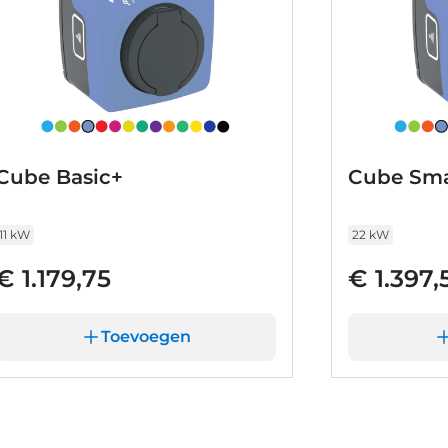
uto.
Cube Basic+
Cube Sma
11 kW
22 kW
€ 1.179,75
€ 1.397,
Toevoegen