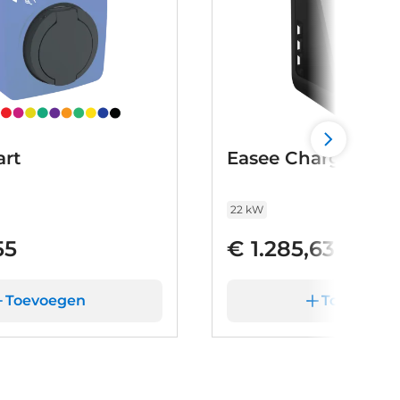
rt
Easee Charge Max
22 kW
55
€ 1.285,63
Toevoegen
Toevoege