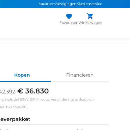
Vacatures
Vestigingen
Klantenservice
Favorieten
Winkelwagen
Kopen
Financieren
€ 36.830
42.392
s is inclusief BTW, BPM, leges, verwijderingsbijdrage en
klaarmaakkosten.
leverpakket