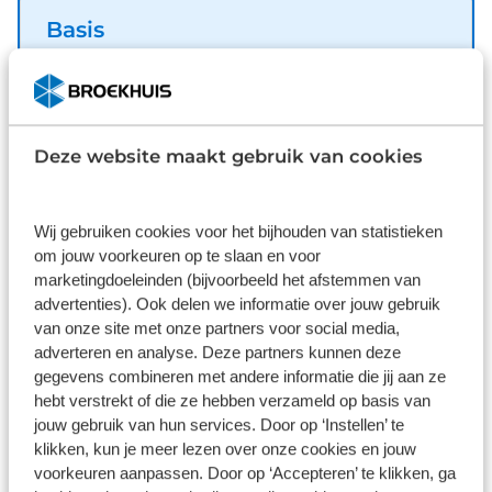
inch lichtmetalen velgen, LED koplampen,
Basis
geluidsisolerende ramen, dakspoiler, in delen
Inbegrepen
neerklapbare achterbank en LED-achterlichten.
Het digitale dashboard is qua lay-out en
Dit pakket is standaard inbegrepen. We vinden het
zichtbaarheid superslim ingedeeld. Alle functies in
logisch dat u op kwaliteit kunt rekenen en we laten
één keer in beeld! Een onopvallend paaltje of een
Deze website maakt gebruik van cookies
u graag weten wat u kunt verwachten.
overstekend kind achter de auto brengt risico's
Inhoud
Gekozen
met zich mee. Gelukkig laat de achteruitrijcamera
feilloos zien of alles veilig is. Met Connected Services
Wij gebruiken cookies voor het bijhouden van statistieken
om jouw voorkeuren op te slaan en voor
wordt iedere rit nóg veiliger. Een massieve sound of
marketingdoeleinden (bijvoorbeeld het afstemmen van
fluisterzachte verstaanbaarheid? Het high
advertenties). Ook delen we informatie over jouw gebruik
performance audiosysteem presteert op topniveau.
van onze site met onze partners voor social media,
Even de smartphone erin klikken en de draadloze
Wat klanten over ons zeggen
adverteren en analyse. Deze partners kunnen deze
telefoonlader zorgt vanzelf voor nieuwe energie. De
gegevens combineren met andere informatie die jij aan ze
uitrusting van deze Hyundai is met dashboard met
9,1
hebt verstrekt of die ze hebben verzameld op basis van
spraakbediening, full map navigatiesysteem,
jouw gebruik van hun services. Door op ‘Instellen’ te
electronic climate control, DAB ontvangst,
11262 reviews
klikken, kun je meer lezen over onze cookies en jouw
regensensor en cruise control behoorlijk compleet.
voorkeuren aanpassen. Door op ‘Accepteren’ te klikken, ga