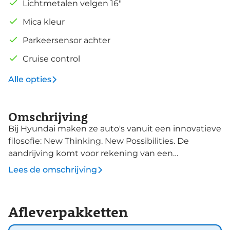
Lichtmetalen velgen 16"
Mica kleur
Parkeersensor achter
Cruise control
Alle opties
Omschrijving
Bij Hyundai maken ze auto's vanuit een innovatieve
filosofie: New Thinking. New Possibilities. De
aandrijving komt voor rekening van een
benzinemotor en een handgeschakelde
Lees de omschrijving
zesversnellingsbak. Er is een rijke uitrusting
aanwezig in deze auto, waar onder meer ook
stoelverwarming bij hoort. Als de 'r' in de maand zit,
Afleverpakketten
komt zo'n verwarmd stuurwiel als geroepen! In
deze auto profiteert u onder andere ook van: 16