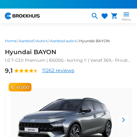
Overslaan
en
naar
Menu
de
inhoud
gaan
Home
Aanbod
Auto's
Aanbod auto's
Hyundai BAYON
Hyundai BAYON
1.0 T-GDI Premium | €6000,- korting !! | Vanaf 369,- Private
Lease p/m !
9,1
11262 reviews
€ -6.000