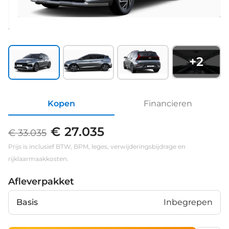
+
2
Kopen
Financieren
€ 27.035
€ 33.035
Prijs is inclusief BTW, BPM, leges, verwijderingsbijdrage en
rijklaarmaakkosten.
Afleverpakket
Basis
Inbegrepen