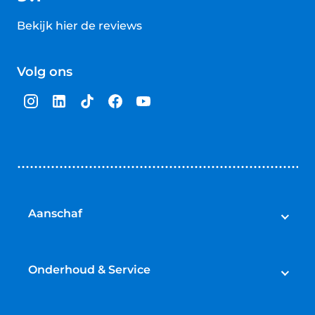
Bekijk hier de reviews
4.5
van
Volg ons
5
sterren
Aanschaf
Auto's
Bedrijfswagens
Onderhoud & Service
Campers
Werkplaatsafspraak maken
Fietsen