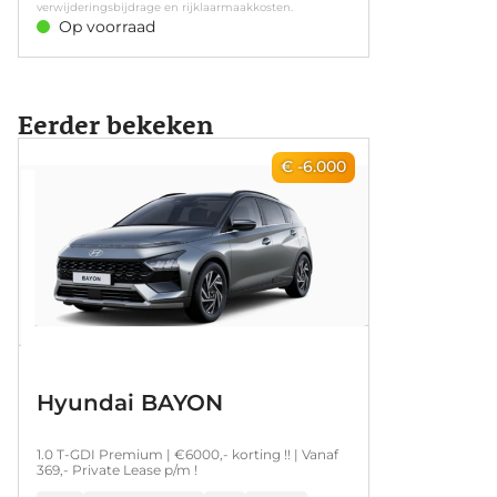
verwijderingsbijdrage en rijklaarmaakkosten.
Regensensor • Voorstoelen verwarmd
Op voorraad
Eerder bekeken
€ -6.000
Hyundai BAYON
1.0 T-GDI Premium | €6000,- korting !! | Vanaf
369,- Private Lease p/m !