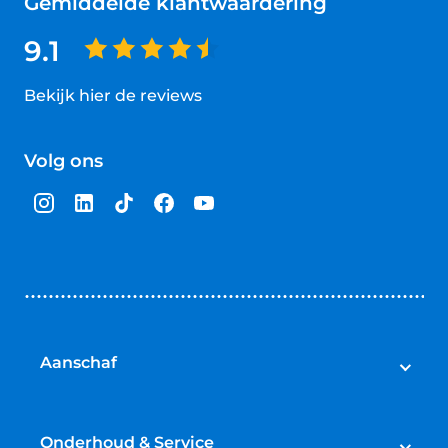
Gemiddelde klantwaardering
9.1
Bekijk hier de reviews
4.5
van
Volg ons
5
sterren
Aanschaf
Auto's
Bedrijfswagens
Onderhoud & Service