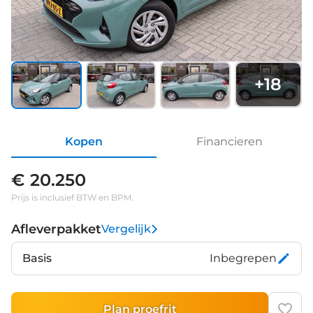
+
18
Kopen
Financieren
€ 20.250
Prijs is inclusief BTW en BPM.
Afleverpakket
Vergelijk
Basis
Inbegrepen
Plan proefrit