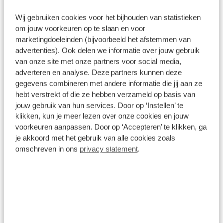
i10 is uw trouwe partner onderweg, want hij houdt
continu voor u de situatie op en om de weg in de
Wij gebruiken cookies voor het bijhouden van statistieken
gaten. Volautomatische veiligheidssystemen
om jouw voorkeuren op te slaan en voor
kunnen daarbij ingrijpen om u voor gevaarlijke
Wat klanten over ons zeggen
marketingdoeleinden (bijvoorbeeld het afstemmen van
situaties te behoeden. Het Lane-keeping systeem
advertenties). Ook delen we informatie over jouw gebruik
registreert permanent of u binnen de lijnen van de
9,5
van onze site met onze partners voor social media,
rijstrook blijft; dwaalt u onbedoeld af, dan
adverteren en analyse. Deze partners kunnen deze
140 reviews
gegevens combineren met andere informatie die jij aan ze
waarschuwt het systeem en corrigeert de koers. Op
hebt verstrekt of die ze hebben verzameld op basis van
een kop-staartbotsing zit niemand te wachten.
jouw gebruik van hun services. Door op ‘Instellen’ te
Daarom is de forward collision warning onderweg
128 reviews
5
klikken, kun je meer lezen over onze cookies en jouw
constant alert en berekent via een sensor de veilige
voorkeuren aanpassen. Door op ‘Accepteren’ te klikken, ga
8 reviews
4
afstand tot voorliggers. De veiligheid van deze auto
je akkoord met het gebruik van alle cookies zoals
wordt verder verhoogd door hill hold functie,
1 review
3
omschreven in ons
privacy statement
.
autonoom remsysteem en
0 reviews
2
bandenspanningcontrolesysteem. Natuurlijk kunt
u de kwaliteiten van deze auto pas echt
3 reviews
1
beoordelen na een proefrit. Neem nu contact met
ons op, dan zetten wij hem voor u klaar.
Bekijk alle reviews