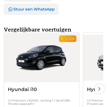
Stuur een WhatsApp
Vergelijkbare voertuigen
€ -2.500
Hyundai i10
Hyundai
1.0 Premium | €2500,- korting !! | Vanaf 289,-
1.0 Premium | 
Private Lease p/m !
Private Lease 