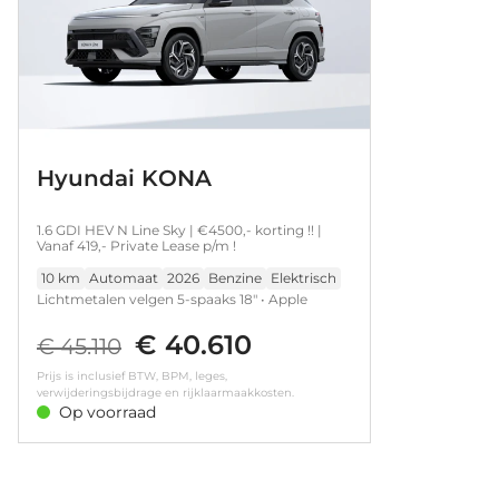
Hyundai KONA
1.6 GDI HEV N Line Sky | €4500,- korting !! |
Vanaf 419,- Private Lease p/m !
10 km
Automaat
2026
Benzine
Elektrisch
Lichtmetalen velgen 5-spaaks 18" • Apple
Carplay/Android Auto|telefoonintegratie
€ 40.610
premium • DAB ontvanger • Navigatiesysteem
€ 45.110
full map • N Line exterieur • Smartphone entry •
Prijs is inclusief BTW, BPM, leges,
Achteruitrijcamera • Airco (automatisch) •
verwijderingsbijdrage en rijklaarmaakkosten.
Cruise control adaptief met Stop&Go en
Op voorraad
stuurhulp • Extra getint glas • Full-LED
koplampen • Keyless entry • Keyless start • LED
dagrijverlichting • Rondomzicht camera •
Voorstoelen verwarmd