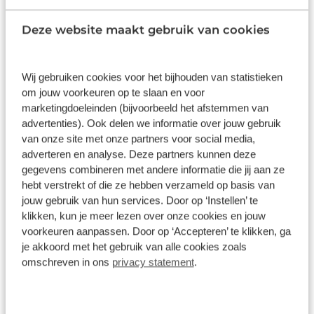
Gekozen
achterlichten. Overzicht, informatie en
functionaliteit: dat biedt het digitale dashboard.
Deze website maakt gebruik van cookies
Met de hulp van vier camera's, biedt de 360 graden
camera op deze auto een panoramisch zicht, wat
bijzonder nuttig is bij het parkeren en
Wij gebruiken cookies voor het bijhouden van statistieken
manoeuvreren. Met adaptive cruise control houdt
Wat klanten over ons zeggen
om jouw voorkeuren op te slaan en voor
deze auto automatisch afstand tot uw voorligger.
marketingdoeleinden (bijvoorbeeld het afstemmen van
Zoals u van zo'n jonge auto mag verwachten, zijn
advertenties). Ook delen we informatie over jouw gebruik
9,1
hier ook de geavanceerde remote services
van onze site met onze partners voor social media,
aanwezig. Simpelweg met een app op uw
adverteren en analyse. Deze partners kunnen deze
11237 reviews
gegevens combineren met andere informatie die jij aan ze
smartphone controleert u op afstand de status van
hebt verstrekt of die ze hebben verzameld op basis van
de auto en bedient u diverse functies. Qua
8882 reviews
5
jouw gebruik van hun services. Door op ‘Instellen’ te
muziekbeleving onderweg gaat deze auto ook een
klikken, kun je meer lezen over onze cookies en jouw
1680 reviews
4
stevige stap verder dankzij het high performance
voorkeuren aanpassen. Door op ‘Accepteren’ te klikken, ga
audiosysteem. Met dashboard met
295 reviews
3
je akkoord met het gebruik van alle cookies zoals
spraakbediening, full map navigatiesysteem,
omschreven in ons
privacy statement
.
160 reviews
2
automatische airconditioning, draadloos opladen,
DAB ontvangst en regensensor is deze auto
220 reviews
1
helemaal compleet. De Hyundai KONA is ook