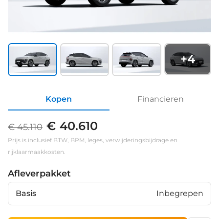
+
4
Kopen
Financieren
€ 40.610
€ 45.110
Prijs is inclusief BTW, BPM, leges, verwijderingsbijdrage en
rijklaarmaakkosten.
Afleverpakket
Basis
Inbegrepen