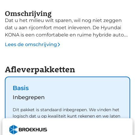
Omschrijving
Dat u het milieu wilt sparen, wil nog niet zeggen
dat u aan rijcomfort moet inleveren. De Hyundai
KONA is een comfortabele en ruime hybride auto.
Deze gloednieuwe wagen is onmiddellijk uit
Lees de omschrijving
voorraad leverbaar. De combinatie van een
verbrandingsmotor en een elektromotor zorgt voor
prima rij-eigenschappen en een laag
Afleverpakketten
brandstofverbruik. Deze auto levert de ultieme
rijervaring met eersteklas functies zoals
stoelverwarming, een verwarmbare achterbank en
Basis
een verwarmbaar stuur. Een handige voorziening
Inbegrepen
op deze auto is de elektrische achterklep die u op
afstand kunt openen. Ook is de auto voorzien van:
Dit pakket is standaard inbegrepen. We vinden het
schuif- en kanteldak, 18 inch lichtmetalen velgen,
logisch dat u op kwaliteit kunt rekenen en we laten
Full LED koplampen, geluidsisolerende ramen, in
u graag weten wat u kunt verwachten.
delen neerklapbare achterbank en LED-
Inhoud