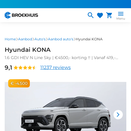
Overslaan
en
naar
Menu
de
inhoud
gaan
Home
Aanbod
Auto's
Aanbod auto's
Hyundai KONA
Hyundai KONA
1.6 GDI HEV N Line Sky | €4500,- korting !! | Vanaf 419,-
Private Lease p/m !
9,1
11237 reviews
€ -4.500