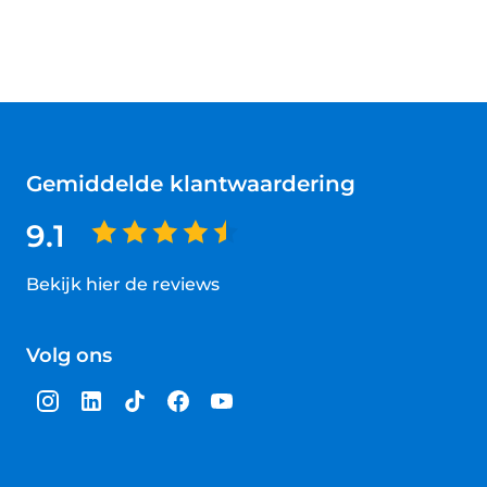
Gemiddelde klantwaardering
9.1
Bekijk hier de reviews
4.5
van
Volg ons
5
sterren