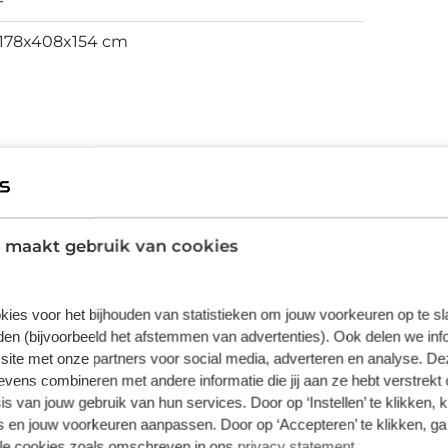
-
178x408x154 cm
 maakt gebruik van cookies
kies voor het bijhouden van statistieken om jouw voorkeuren op te s
nkzij zijn elektrische aandrijving is er ook
en (bijvoorbeeld het afstemmen van advertenties). Ook delen we inf
U wordt actief onderdeel van de
site met onze partners voor social media, adverteren en analyse. De
 hier om een nieuwe auto, die uit voorraad
ens combineren met andere informatie die jij aan ze hebt verstrekt 
ep uitstekende prestaties. Ook LED
s van jouw gebruik van hun services. Door op ‘Instellen’ te klikken, 
erlichten horen tot de voorzieningen op
 en jouw voorkeuren aanpassen. Door op ‘Accepteren’ te klikken, ga
oofd dankzij de achteruitrijcamera. Adaptive
lle cookies zoals omschreven in ons
privacy statement
.