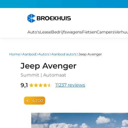
Overslaan
en
naar
de
inhoud
Auto's
Lease
Bedrijfswagens
Fietsen
Campers
Verhu
gaan
Home
Aanbod
Auto's
Aanbod auto's
Jeep Avenger
Jeep Avenger
Summit | Automaat
9,1
11237 reviews
€ -4.200