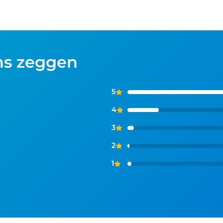
ns zeggen
5
4
3
2
1