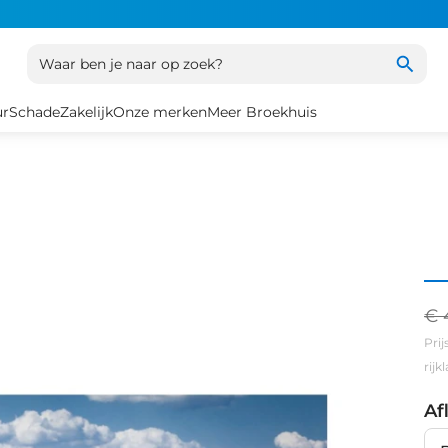
Waar ben je naar op zoek?
ur
Schade
Zakelijk
Onze merken
Meer Broekhuis
€ 
Prij
rij
Af