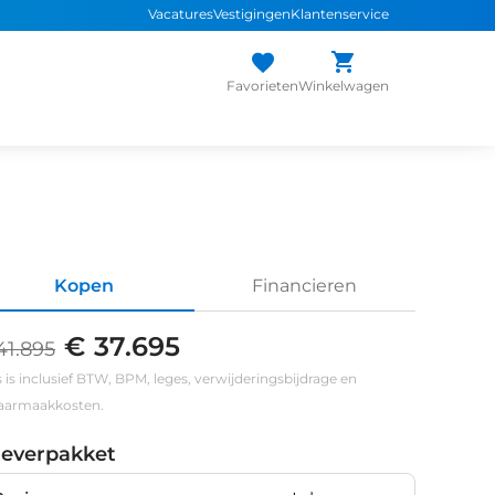
Vacatures
Vestigingen
Klantenservice
Favorieten
Winkelwagen
Kopen
Financieren
€ 37.695
41.895
s is inclusief BTW, BPM, leges, verwijderingsbijdrage en
klaarmaakkosten.
leverpakket