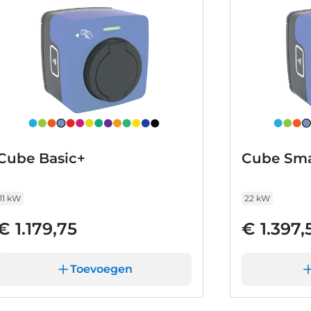
Cube Basic+
Cube Sma
11 kW
22 kW
€ 1.179,75
€ 1.397,
Toevoegen