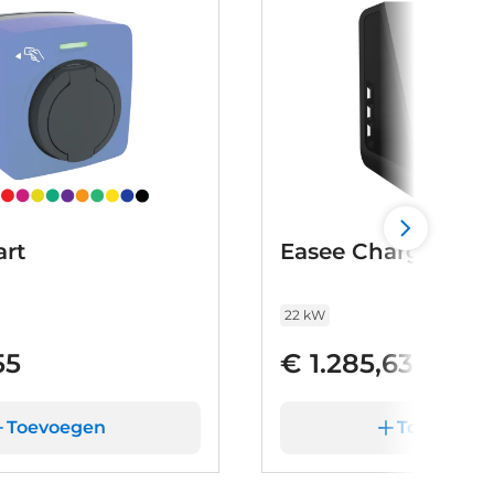
rt
Easee Charge Max
22 kW
55
€ 1.285,63
Toevoegen
Toevoege