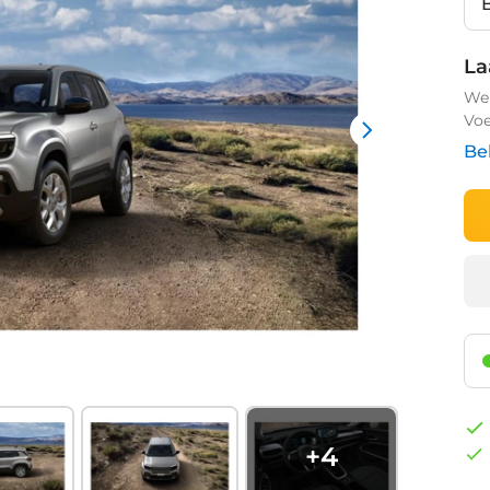
La
We 
Voe
Be
+
4