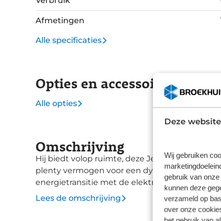
Verbruik
Afmetingen
Alle specificaties
Opties en accessoires
Alle opties
Deze website
Omschrijving
Wij gebruiken coo
Hij biedt volop ruimte, deze Jeep Avenger, en da
marketingdoeleind
plenty vermogen voor een dynamische rijstijl. 
gebruik van onze 
energietransitie met de elektromotor. Het gaat
kunnen deze gegev
leverbaar is. De krachtige motor geeft deze Je
Lees de omschrijving
verzameld op basi
koplampen, zonwerend getint glas en LED-acht
over onze cookies
deze auto. U ziet geen paaltje meer over het h
het gebruik van a