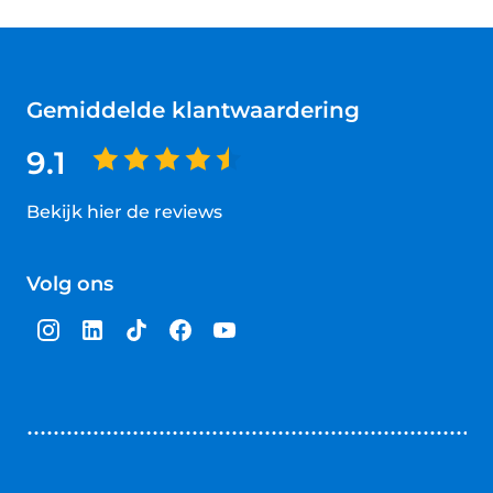
Gemiddelde klantwaardering
9.1
Bekijk hier de reviews
4.5
van
Volg ons
5
sterren