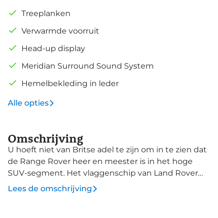
Treeplanken
Verwarmde voorruit
Head-up display
Meridian Surround Sound System
Hemelbekleding in leder
Alle opties
Omschrijving
U hoeft niet van Britse adel te zijn om in te zien dat
de Range Rover heer en meester is in het hoge
SUV-segment. Het vlaggenschip van Land Rover
heeft zich door de jaren heen ontwikkeld tot een
Lees de omschrijving
regelrecht icoon. Bovendien is het de stamvader
van de Range Rover-reeks. Alles aan de