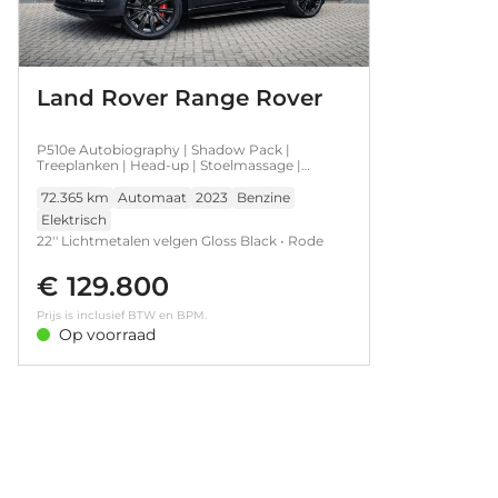
Land Rover Range Rover
P510e Autobiography | Shadow Pack |
Treeplanken | Head-up | Stoelmassage |
Lederen hemelbekleding
72.365 km
Automaat
2023
Benzine
Elektrisch
22'' Lichtmetalen velgen Gloss Black • Rode
remklauwen • Shadow Exterior Pack •
€ 129.800
Treeplanken • Verwarmde voorruit • Head-up
display • Meridian Surround Sound System •
Prijs is inclusief BTW en BPM.
Hemelbekleding in leder • Rear Executive Class
Op voorraad
Seating • Stoel ventilatie achter • Stoel
ventilatie voor • Voorstoel(en) met
massagefunctie • Luchtvering en
automatische niveauregeling • Secure Tracker
Pro