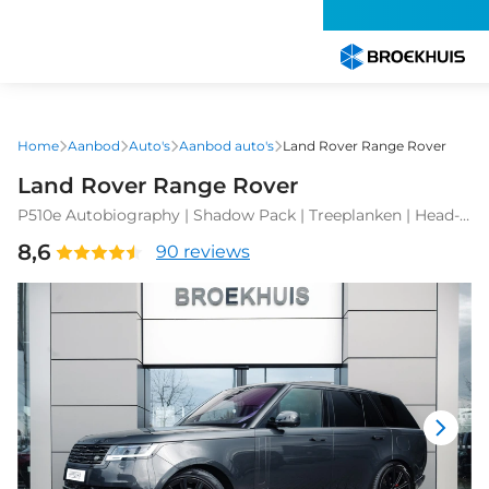
Overslaan
en
naar
de
inhoud
gaan
Home
Aanbod
Auto's
Aanbod auto's
Land Rover Range Rover
Land Rover Range Rover
P510e Autobiography | Shadow Pack | Treeplanken | Head-
up | Stoelmassage | Lederen hemelbekleding
8,6
90 reviews