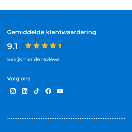
Gemiddelde klantwaardering
9.1
Bekijk hier de reviews
4.5
van
Volg ons
5
sterren