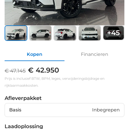
+
45
Kopen
Financieren
€ 42.950
€ 47.145
Prijs is inclusief BTW, BPM, leges, verwijderingsbijdrage en
rijklaarmaakkosten.
Afleverpakket
Basis
Inbegrepen
Laadoplossing