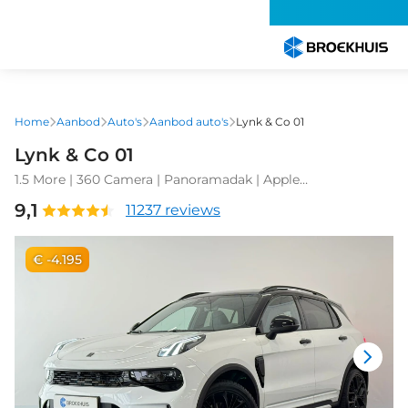
Overslaan
en
naar
de
inhoud
gaan
Home
Aanbod
Auto's
Aanbod auto's
Lynk & Co 01
Lynk & Co 01
1.5 More | 360 Camera | Panoramadak | Apple
Carplay\Android Auto | Stuurverwarming |
9,1
11237 reviews
€ -4.195