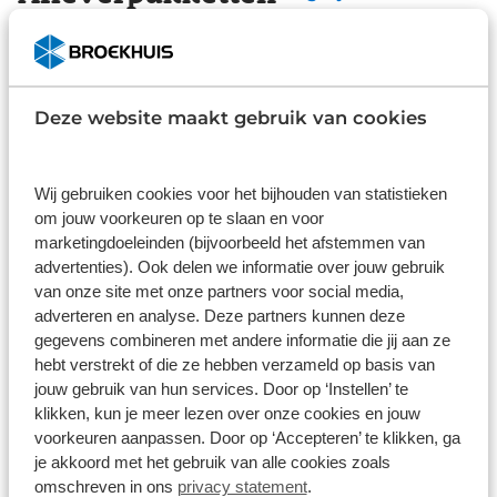
achtcilinder sportwagens. In 1963 verscheen de
Quattroporte een vierdeurs sportsedan en in 1966
Basis
Plus
kwam de tweedeurs Mexico uit, een GT met vier
Inbegrepen
€ 995
zitplaatsen. In 1967 werd daarbij een tweezits
Deze website maakt gebruik van cookies
sportcoupé aan de line up toegevoegd, de Ghibli.
Dit pakket is standaard inbegrepen. We
Wilt u 
Met zijn gestroomlijnde ontwerp van Giorgetto
vinden het logisch dat u op kwaliteit
garanti
Giugiaro, destijds directeur styling bij Ghia,
kunt rekenen en we laten u graag weten
check d
Wij gebruiken cookies voor het bijhouden van statistieken
verbaasde de Ghibli het publiek toen hij werd
wat u kunt verwachten.
juiste k
om jouw voorkeuren op te slaan en voor
gebruik
onthuld op de Autosalon van Turijn in 1966. Even
marketingdoeleinden (bijvoorbeeld het afstemmen van
indrukwekkend was zijn 4,7-liter V8-motor, afgeleid
advertenties). Ook delen we informatie over jouw gebruik
Inhoud
Gekozen
Kie
van onze site met onze partners voor social media,
van de Maserati 450 S-raceauto, met twee
adverteren en analyse. Deze partners kunnen deze
bovenliggende nokkenassen per cilinderrij en vier
gegevens combineren met andere informatie die jij aan ze
dubbele carburateurs, goed voor een respectabele
hebt verstrekt of die ze hebben verzameld op basis van
330 pk bij 5.500 tpm. Het werd geprezen als een
jouw gebruik van hun services. Door op ‘Instellen’ te
meesterwerk en de mooiste Maserati ooit
klikken, kun je meer lezen over onze cookies en jouw
geproduceerd en was populairder dan de Ferrari
Wat klanten over ons zeggen
voorkeuren aanpassen. Door op ‘Accepteren’ te klikken, ga
Daytona die twee jaar later verscheen. Maserati
je akkoord met het gebruik van alle cookies zoals
president Omer Orsi en ingenieur Alfieri Maserati
omschreven in ons
privacy statement
.