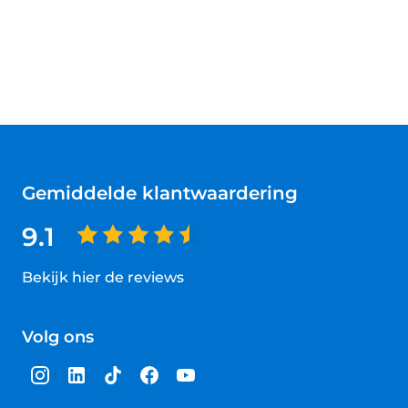
Gemiddelde klantwaardering
9.1
Bekijk hier de reviews
4.5
van
Volg ons
5
sterren