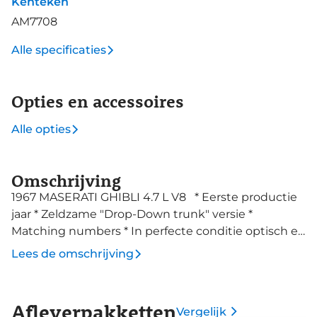
Kenteken
AM7708
Alle specificaties
Opties en accessoires
Alle opties
Omschrijving
1967 MASERATI GHIBLI 4.7 L V8 * Eerste productie
jaar * Zeldzame "Drop-Down trunk" versie *
Matching numbers * In perfecte conditie optisch en
technisch * Prachtige originele kleur Rosso Cordoba
Lees de omschrijving
Metallic * Volledige gedocumenteerde restauratie
in Nederland * Laatste 12 jaren deel van privè
collectie Over de Maserati Ghibli In de jaren '60
Afleverpakketten
Vergelijk
werd Maserati actief in het segment van de