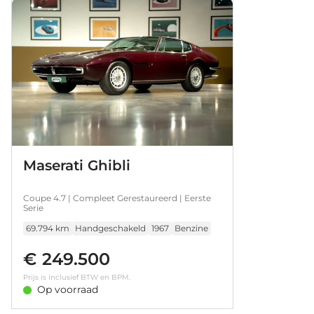
inclusief de transmissie en aandrijving. Een volledig
dossier is aanwezig met een uitgebreide foto
reportage en alle gespecificeerde facturen van de
jaren durende restauratie. Deze fascinerende
Coupe verkeert zowel optisch als mechanisch in
een absolute nieuwstaat. Een dergelijke auto in
deze conditie te vinden is uiterst zeldzaam, dit
exemplaar heeft nog de bijkomstigheid dat hij
perfect rijdt. Kortom een investering waarmee men
Maserati Ghibli
ook heel veel plezier kan beleven. Disclaimer:
Coupe 4.7 | Compleet Gerestaureerd | Eerste
Serie
69.794 km
Handgeschakeld
1967
Benzine
€ 249.500
Prijs is inclusief BTW en BPM.
Op voorraad