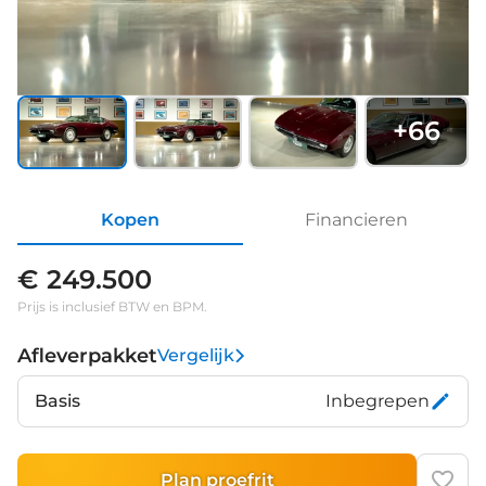
+
66
Kopen
Financieren
€ 249.500
Prijs is inclusief BTW en BPM.
Afleverpakket
Vergelijk
Basis
Inbegrepen
Plan proefrit