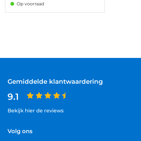
Op voorraad
geheugen
Gemiddelde klantwaardering
9.1
Bekijk hier de reviews
4.5
van
Volg ons
5