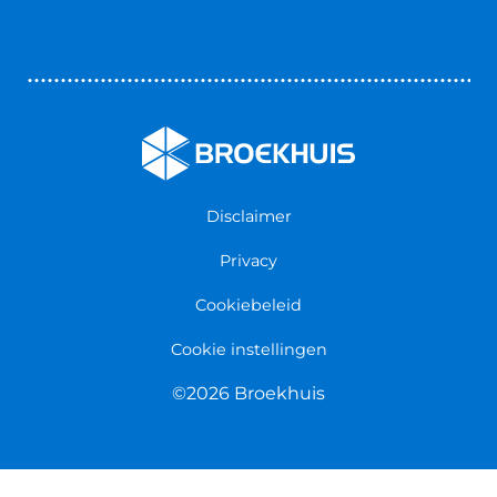
Contact opnemen
Bedrijfswageninrichting
Vestigingen
Zakelijk
Nieuws & Blogs
Verzekeringen
Werken bij Broekhuis
Algemene voorwaarden
Persmap
Disclaimer
Privacy
Cookiebeleid
Cookie instellingen
©2026 Broekhuis