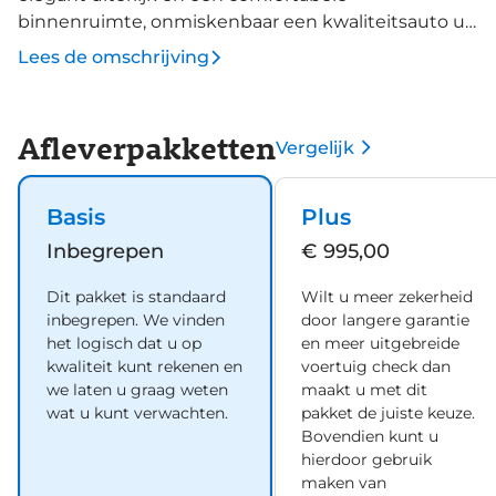
binnenruimte, onmiskenbaar een kwaliteitsauto uit
Duitsland. Op de teller van deze auto staat slechts
Lees de omschrijving
2500 kilometer. De combinatie van een
verbrandingsmotor en een elektromotor zorgt voor
prima rij-eigenschappen en een laag
Afleverpakketten
Vergelijk
brandstofverbruik. Ga samen met uw bijrijder lekker
zitten in de verwarmbare voorstoelen en laat jullie
bloedsomloop stimuleren door de massagefunctie.
Basis
Plus
Pittig rijden wordt nog comfortabeler dankzij de
Inbegrepen
€ 995,00
fraaie sportstoelen. Qua licht en ruimtelijk gevoel zit
het helemaal goed met het elektrisch bediende
Dit pakket is standaard
Wilt u meer zekerheid
panoramadak. Opwarmen in koude dagen? Pak het
inbegrepen. We vinden
door langere garantie
verwarmd stuurwiel met beide handen aan! Met
het logisch dat u op
en meer uitgebreide
matrix LED-verlichting rijdt u eigenlijk altijd met
kwaliteit kunt rekenen en
voertuig check dan
we laten u graag weten
maakt u met dit
groot licht, dus maximaal zicht. Toch is verblinden
wat u kunt verwachten.
pakket de juiste keuze.
er niet bij, want het systeem regelt de verlichting
Bovendien kunt u
zo dat tegenliggers er geen last van hebben. De
hierdoor gebruik
uitmonstering van deze auto wordt gecompleteerd
maken van