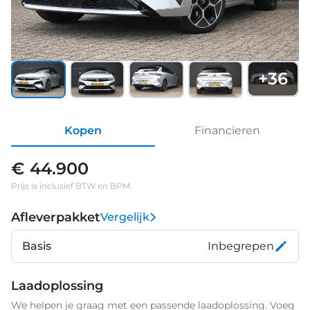
+
36
Kopen
Financieren
€ 44.900
Prijs is inclusief BTW en BPM.
Afleverpakket
Vergelijk
Basis
Inbegrepen
Laadoplossing
We helpen je graag met een passende laadoplossing. Voeg