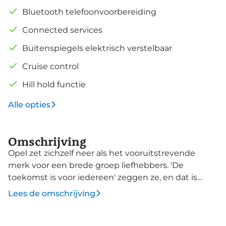
Bluetooth telefoonvoorbereiding
Connected services
Buitenspiegels elektrisch verstelbaar
Cruise control
Hill hold functie
Alle opties
Omschrijving
Opel zet zichzelf neer als het vooruitstrevende
merk voor een brede groep liefhebbers. 'De
toekomst is voor iedereen' zeggen ze, en dat is
precies waar het om gaat. Dit is een splinternieuwe
Lees de omschrijving
auto, die nu uit voorraad leverbaar is. De motor
maakt een vlotte rijstijl mogelijk en is toch zuinig
met brandstof. Verder is de Opel uitgerust met: 16