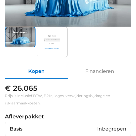
Opel Corsa
15
2025
Benzine
Handgeschakeld
km
€ 26.065
Inruilvoorstel
Proefrit aanvragen
Kopen
Financieren
€ 26.065
Prijs is inclusief BTW, BPM, leges, verwijderingsbijdrage en
rijklaarmaakkosten.
Afleverpakket
Basis
Inbegrepen