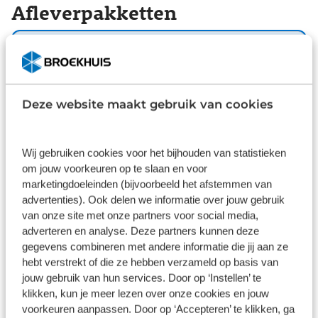
Afleverpakketten
inch lichtmetalen velgen, LED koplampen, in delen
neerklapbare achterbank en snelheidsafhankelijke
stuurbekrachtiging. Uw smartphone is
Basis
tegenwoordig de sleutel tot heel veel. Ook voor
Inbegrepen
deze auto. Remote services, noemen we dat. Waar
u ook bent, contact houden is een eitje. De DAB-
Deze website maakt gebruik van cookies
Dit pakket is standaard inbegrepen. We vinden het
ontvanger zorgt voor een ruime keuze uit digitale
logisch dat u op kwaliteit kunt rekenen en we laten
radiozenders en een kristalheldere
u graag weten wat u kunt verwachten.
geluidsweergave. Parkeerplekken worden er niet
Wij gebruiken cookies voor het bijhouden van statistieken
Inhoud
Gekozen
om jouw voorkeuren op te slaan en voor
ruimer op. Maar met de aanwezige
marketingdoeleinden (bijvoorbeeld het afstemmen van
parkeersensoren krijgt u deze Opel Corsa zonder
advertenties). Ook delen we informatie over jouw gebruik
problemen op z'n plaats. Natuurlijk is een complete
van onze site met onze partners voor social media,
auto als deze ook voorzien van sensoren die de
adverteren en analyse. Deze partners kunnen deze
omgeving in de gaten houden. Deze Opel heeft
gegevens combineren met andere informatie die jij aan ze
niet alleen een automatisch inschakelbare
Wat klanten over ons zeggen
hebt verstrekt of die ze hebben verzameld op basis van
verlichting aan boord, maar ook een regensensor.
jouw gebruik van hun services. Door op ‘Instellen’ te
De cruise control levert een mooie, gelijkmatige
klikken, kun je meer lezen over onze cookies en jouw
9,1
koers. Dat rijdt prettig. Natuurlijk behoren
voorkeuren aanpassen. Door op ‘Accepteren’ te klikken, ga