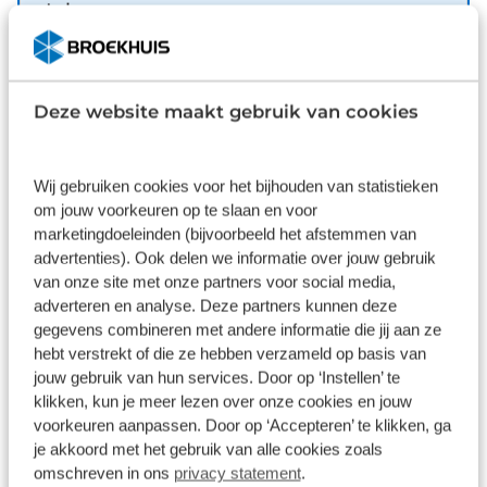
Inbegrepen
Dit pakket is standaard inbegrepen. We vinden het
logisch dat u op kwaliteit kunt rekenen en we laten
u graag weten wat u kunt verwachten.
Deze website maakt gebruik van cookies
Inhoud
Gekozen
Wij gebruiken cookies voor het bijhouden van statistieken
om jouw voorkeuren op te slaan en voor
marketingdoeleinden (bijvoorbeeld het afstemmen van
advertenties). Ook delen we informatie over jouw gebruik
van onze site met onze partners voor social media,
Wat klanten over ons zeggen
adverteren en analyse. Deze partners kunnen deze
gegevens combineren met andere informatie die jij aan ze
9,1
hebt verstrekt of die ze hebben verzameld op basis van
jouw gebruik van hun services. Door op ‘Instellen’ te
11249 reviews
klikken, kun je meer lezen over onze cookies en jouw
voorkeuren aanpassen. Door op ‘Accepteren’ te klikken, ga
je akkoord met het gebruik van alle cookies zoals
8892 reviews
5
omschreven in ons
privacy statement
.