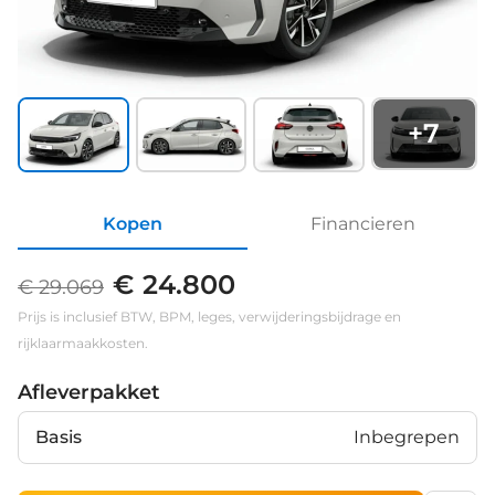
+
7
Kopen
Financieren
€ 24.800
€ 29.069
Prijs is inclusief BTW, BPM, leges, verwijderingsbijdrage en
rijklaarmaakkosten.
Afleverpakket
Basis
Inbegrepen