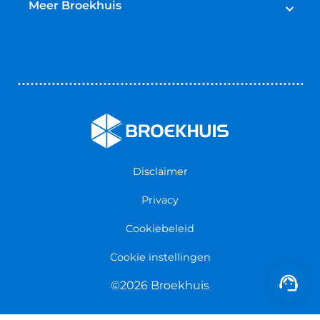
Schadeherstel
Meer Broekhuis
Reparatie & Onderdelen
Autoverhuur
Contact opnemen
Bedrijfswageninrichting
Vestigingen
Zakelijk
Nieuws & Blogs
Verzekeringen
Werken bij Broekhuis
Algemene voorwaarden
Persmap
Disclaimer
Privacy
Cookiebeleid
Cookie instellingen
©2026 Broekhuis