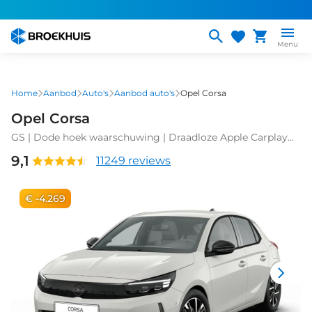
Overslaan
en
naar
Menu
de
inhoud
gaan
Home
Aanbod
Auto's
Aanbod auto's
Opel Corsa
Opel Corsa
GS | Dode hoek waarschuwing | Draadloze Apple Carplay
en Android Auto | Elektronische klimaatregeling (ECC)
9,1
11249 reviews
€ -4.269