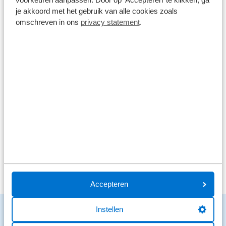
9,1
je akkoord met het gebruik van alle cookies zoals
11262 reviews
omschreven in ons
privacy statement
.
8904 reviews
5
1682 reviews
4
295 reviews
3
160 reviews
2
221 reviews
1
Bekijk alle reviews
Accepteren
Benieuwd naar de mogelijkheden?
Instellen
We staan voor je klaar en helpen graag.