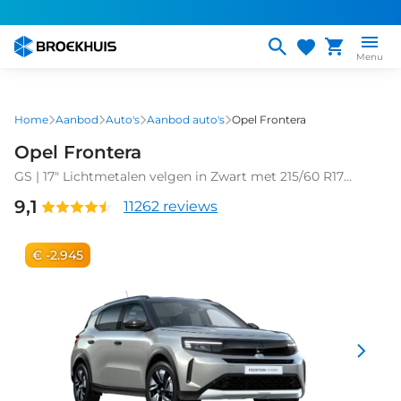
Overslaan
en
naar
Menu
de
inhoud
gaan
Home
Aanbod
Auto's
Aanbod auto's
Opel Frontera
Opel Frontera
GS | 17" Lichtmetalen velgen in Zwart met 215/60 R17
banden | Achteruitrijcamera | Dode hoek waarschuwing
9,1
11262 reviews
€ -2.945