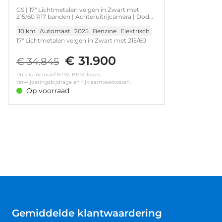
GS | 17" Lichtmetalen velgen in Zwart met
215/60 R17 banden | Achteruitrijcamera | Dode
hoek waarschuwing
10 km
Automaat
2025
Benzine
Elektrisch
17" Lichtmetalen velgen in Zwart met 215/60
R17 banden • LED achterlichten • LED
€ 31.900
koplampen • Achteruitrijcamera • Dode hoek
€ 34.845
waarschuwing • Parkeersensoren achter
Prijs is inclusief BTW, BPM, leges,
verwijderingsbijdrage en rijklaarmaakkosten.
Op voorraad
Gemiddelde klantwaardering