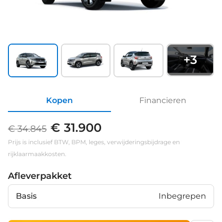
+
3
Kopen
Financieren
€ 31.900
€ 34.845
Prijs is inclusief BTW, BPM, leges, verwijderingsbijdrage en
rijklaarmaakkosten.
Afleverpakket
Basis
Inbegrepen