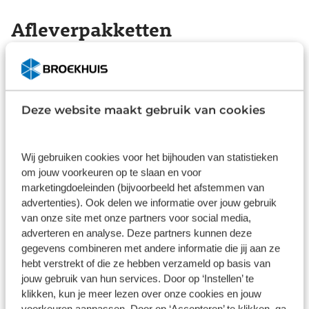
dit de ideale combi. Natuurlijk behoren LED
koplampen, elektrische handrem, donker getint
Afleverpakketten
glas achter, in delen neerklapbare achterbank en
LED-achterlichten ook tot de uitrusting van deze
complete auto. Soepel inparkeren in de krapste
Basis
parkeervakken. De achteruitrijcamera maakt het
Inbegrepen
mogelijk. Het spreekt voor zich dat u in deze auto
Deze website maakt gebruik van cookies
ook airconditioning aantreft. In deze auto zijn
Dit pakket is standaard inbegrepen. We vinden het
verschillende technologieën aanwezig die voor u
logisch dat u op kwaliteit kunt rekenen en we laten
het verkeer en de omgeving in de gaten houden
u graag weten wat u kunt verwachten.
Wij gebruiken cookies voor het bijhouden van statistieken
en die desnoods ook kunnen remmen of bijsturen.
om jouw voorkeuren op te slaan en voor
Inhoud
Gekozen
Wordt dit uw nieuwe auto? We verwelkomen u
marketingdoeleinden (bijvoorbeeld het afstemmen van
graag om u deze Frontera te laten zien, en dan
advertenties). Ook delen we informatie over jouw gebruik
leggen we u ook uit welke financieringsvormen we
van onze site met onze partners voor social media,
erbij kunnen aanbieden.
adverteren en analyse. Deze partners kunnen deze
gegevens combineren met andere informatie die jij aan ze
hebt verstrekt of die ze hebben verzameld op basis van
Wat klanten over ons zeggen
jouw gebruik van hun services. Door op ‘Instellen’ te
klikken, kun je meer lezen over onze cookies en jouw
voorkeuren aanpassen. Door op ‘Accepteren’ te klikken, ga