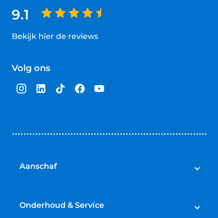
9.1
Bekijk hier de reviews
4.5
van
Volg ons
5
sterren
Aanschaf
Auto's
Bedrijfswagens
Onderhoud & Service