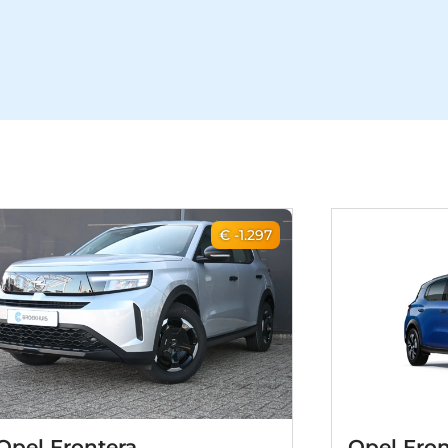
€ -1.297
Opel Frontera
Opel Fron