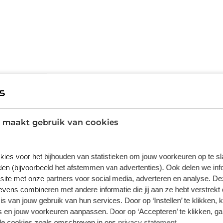
ar gaat Opel al jaren voor. Oftewel 'De
over een nieuwe auto, hij is nu direct
en verbrandingsmotor én een elektromotor.
gelijk zuinig in het verbruik. Verder is de Opel
 maakt gebruik van cookies
drem, donker getint glas achter, in delen
 Niets achter deze auto blijft verborgen door
auto heeft airconditioning aan boord. De Opel
kies voor het bijhouden van statistieken om jouw voorkeuren op te s
ced Driver Assistence Systems fungeren als
en (bijvoorbeeld het afstemmen van advertenties). Ook delen we inf
 de gaten en grijpen in wanneer dat nodig is.
site met onze partners voor social media, adverteren en analyse. De
 Frontera. Onze verkoopadviseurs staan klaar
ens combineren met andere informatie die jij aan ze hebt verstrekt 
eteen uit welke financieringsvormen we erbij
s van jouw gebruik van hun services. Door op ‘Instellen’ te klikken, 
m!
 en jouw voorkeuren aanpassen. Door op ‘Accepteren’ te klikken, ga
lle cookies zoals omschreven in ons
privacy statement
.