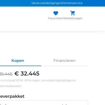
Vacatures
Vestigingen
Klantenservice
Favorieten
Winkelwagen
Kopen
Financieren
€ 32.445
35.445
s is inclusief BTW, BPM, leges, verwijderingsbijdrage en
klaarmaakkosten.
leverpakket