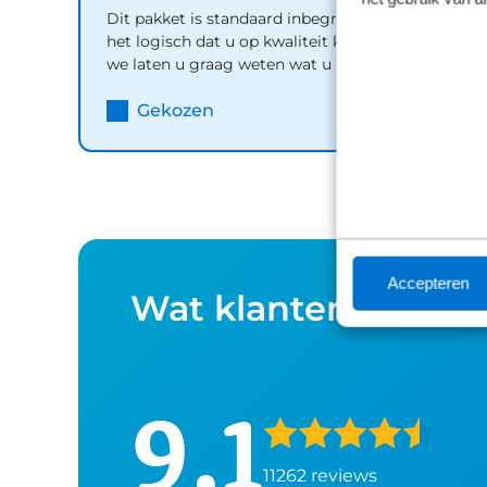
Dit pakket is standaard inbegrepen. We vinden
het logisch dat u op kwaliteit kunt rekenen en
we laten u graag weten wat u kunt verwachten.
Inhoud
Gekozen
Accepteren
Wat klanten over o
9,1
11262 reviews