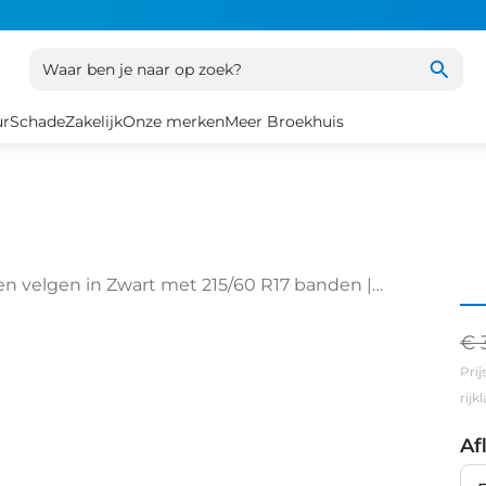
Waar ben je naar op zoek?
ur
Schade
Zakelijk
Onze merken
Meer Broekhuis
len velgen in Zwart met 215/60 R17 banden |
€ 
Prij
rij
Af