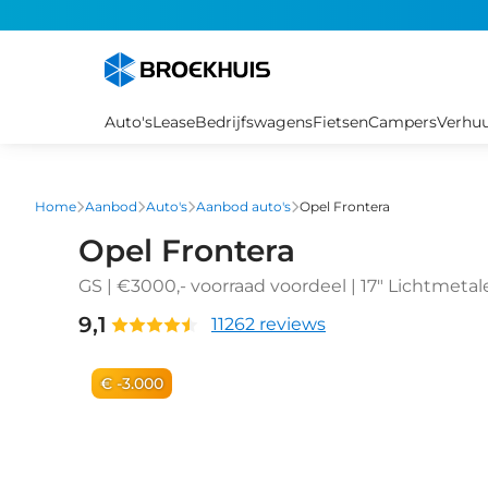
Overslaan
en
naar
de
inhoud
Auto's
Lease
Bedrijfswagens
Fietsen
Campers
Verhu
gaan
Home
Aanbod
Auto's
Aanbod auto's
Opel Frontera
Opel Frontera
GS | €3000,- voorraad voordeel | 17" Lichtmeta
Achteruitrijcamera | Dode hoek waarschuwing
9,1
11262 reviews
€ -3.000