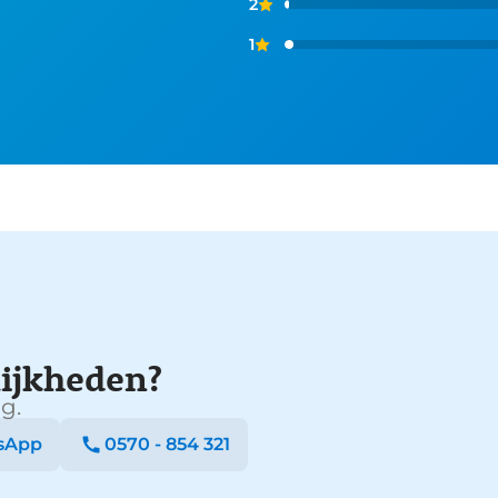
2
1
ijkheden?
g.
sApp
0570 - 854 321