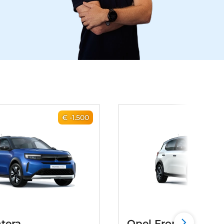
€ -1.500
tera
Opel Frontera