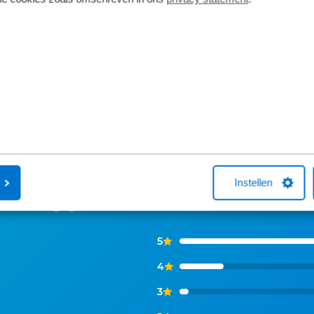
Instellen
ns zeggen
5
4
3