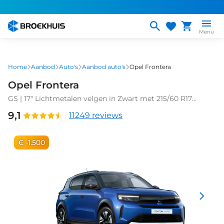
Overslaan
en
naar
Menu
de
inhoud
gaan
Home
Aanbod
Auto's
Aanbod auto's
Opel Frontera
Opel Frontera
GS | 17" Lichtmetalen velgen in Zwart met 215/60 R17
banden | Achteruitrijcamera | Dode hoek waarschuwing
9,1
11249 reviews
€ -1.500