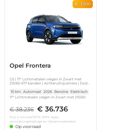
€ -1.500
Opel Frontera
GS | 17" Lichtmetalen velgen in Zwart met
215/60 R17 banden | Achteruitrijcamera | Dode
hoek waarschuwing
10 km
Automaat
2026
Benzine
Elektrisch
17" Lichtmetalen velgen in Zwart met 215/60
R17 banden • LED achterlichten • LED
€ 36.736
koplampen • Achteruitrijcamera • Dode hoek
€ 38.236
waarschuwing • Parkeersensoren achter
Prijs is inclusief BTW, BPM, leges,
verwijderingsbijdrage en rijklaarmaakkosten.
Op voorraad