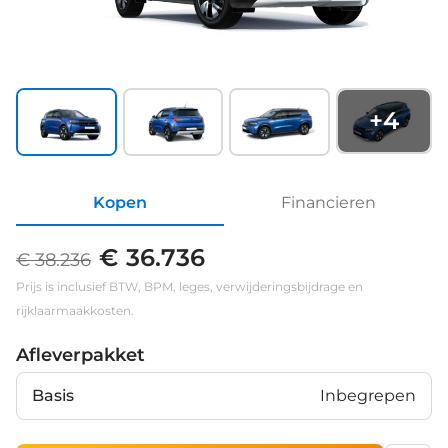
+
4
Kopen
Financieren
€ 36.736
€ 38.236
Prijs is inclusief BTW, BPM, leges, verwijderingsbijdrage en
rijklaarmaakkosten.
Afleverpakket
Basis
Inbegrepen