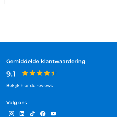
Gemiddelde klantwaardering
9.1
Bekijk hier de reviews
4.5
van
Volg ons
5
sterren