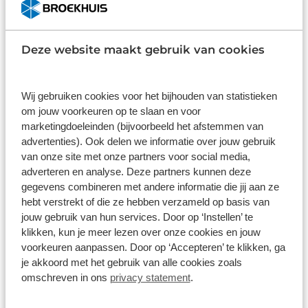
logisch dat u op kwaliteit kunt rekenen en we laten
zelf te reageren op potentieel gevaarlijke situaties
u graag weten wat u kunt verwachten.
op de weg. Vanzelfsprekend leveren wij deze
Inhoud
Gekozen
nieuwe auto met volledige fabrieksgarantie. We
Deze website maakt gebruik van cookies
maken graag een afspraak met u om deze Frontera
bij ons te komen bekijken.
Wij gebruiken cookies voor het bijhouden van statistieken
om jouw voorkeuren op te slaan en voor
marketingdoeleinden (bijvoorbeeld het afstemmen van
Wat klanten over ons zeggen
advertenties). Ook delen we informatie over jouw gebruik
van onze site met onze partners voor social media,
9,1
adverteren en analyse. Deze partners kunnen deze
gegevens combineren met andere informatie die jij aan ze
11249 reviews
hebt verstrekt of die ze hebben verzameld op basis van
jouw gebruik van hun services. Door op ‘Instellen’ te
klikken, kun je meer lezen over onze cookies en jouw
8892 reviews
5
voorkeuren aanpassen. Door op ‘Accepteren’ te klikken, ga
1681 reviews
4
je akkoord met het gebruik van alle cookies zoals
omschreven in ons
privacy statement
.
295 reviews
3