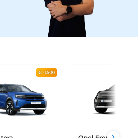
€ -1.500
tera
Opel Frontera