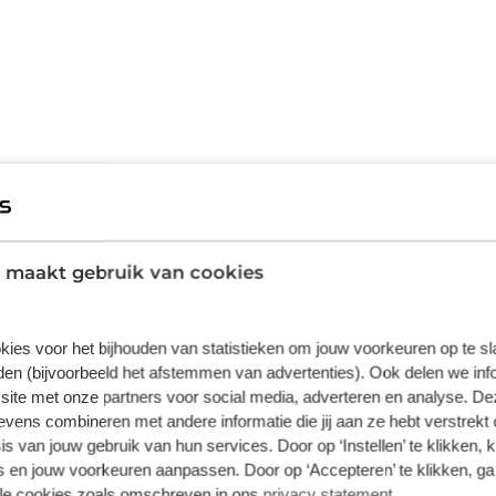
l Frontera tegelijk comfortabel en zuinig met
uto, hij is nu direct leverbaar. Zeer laag in
ybride auto combineert een
s de auto voorzien van: LED koplampen,
 maakt gebruik van cookies
r, in delen neerklapbare achterbank en LED-
arkeren gemakkelijker dan ooit. Natuurlijk
Frontera is uw trouwe partner onderweg, want
kies voor het bijhouden van statistieken om jouw voorkeuren op te s
 de weg in de gaten. Volautomatische
en (bijvoorbeeld het afstemmen van advertenties). Ook delen we inf
m u voor gevaarlijke situaties te behoeden.
site met onze partners voor social media, adverteren en analyse. De
brieksgarantie. Maak nu snel een afspraak om
ens combineren met andere informatie die jij aan ze hebt verstrekt 
s van jouw gebruik van hun services. Door op ‘Instellen’ te klikken, 
 en jouw voorkeuren aanpassen. Door op ‘Accepteren’ te klikken, ga
lle cookies zoals omschreven in ons
privacy statement
.