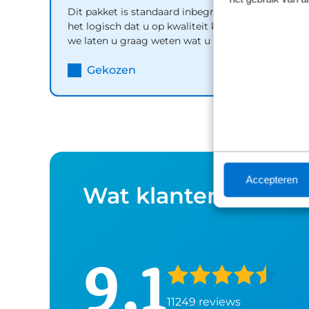
Dit pakket is standaard inbegrepen. We vinden
het logisch dat u op kwaliteit kunt rekenen en
we laten u graag weten wat u kunt verwachten.
Inhoud
Gekozen
Accepteren
Wat klanten over o
9,1
11249 reviews