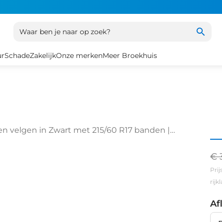
Waar ben je naar op zoek?
ur
Schade
Zakelijk
Onze merken
Meer Broekhuis
len velgen in Zwart met 215/60 R17 banden |
€ 
Prij
rij
Af