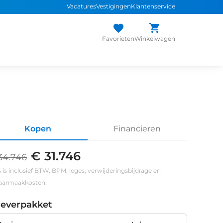
Vacatures
Vestigingen
Klantenservice
Favorieten
Winkelwagen
Kopen
Financieren
€ 31.746
34.746
s is inclusief BTW, BPM, leges, verwijderingsbijdrage en
klaarmaakkosten.
leverpakket