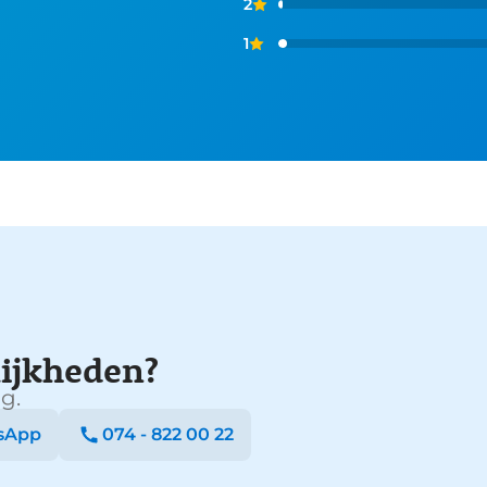
2
1
ijkheden?
g.
sApp
074 - 822 00 22