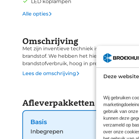
LED koplampen
Alle opties
Omschrijving
Met zijn inventieve techniek is de hybride Ope
brandstof. We hebben het hier over een nieuwe a
brandstofverbruik, hoog in prestaties: deze h
verbrandingsmotor en een elektromotor. Ook i
Lees de omschrijving
Deze website
elektrische handrem, donker getint glas achte
achterlichten. De achteruitrijcamera maakt inp
heeft deze auto ook airconditioning. De Opel 
Wij gebruiken coo
Afleverpakketten
hij houdt continu voor u de situatie op en om
marketingdoeleind
veiligheidssystemen kunnen daarbij ingrijpen o
gebruik van onze 
Wij leveren deze nieuwe auto met volledige fa
kunnen deze gegev
Basis
deze auto te bekijken. Opel Deal Pakken
verzameld op basi
Inbegrepen
over onze cookies
het gebruik van a