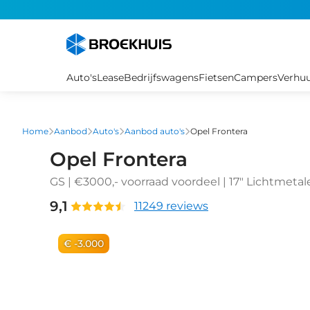
Overslaan
en
naar
de
inhoud
Auto's
Lease
Bedrijfswagens
Fietsen
Campers
Verhu
gaan
Home
Aanbod
Auto's
Aanbod auto's
Opel Frontera
Opel Frontera
GS | €3000,- voorraad voordeel | 17" Lichtmeta
Achteruitrijcamera | Dode hoek waarschuwing
9,1
11249 reviews
€ -3.000