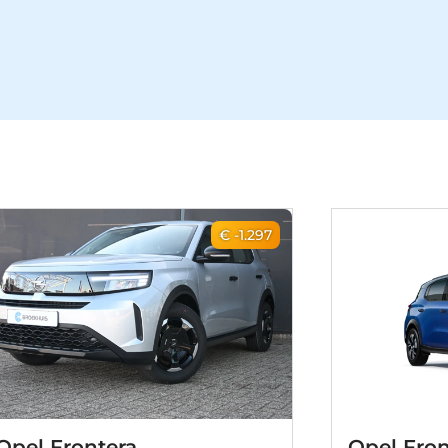
€ -1.297
Opel Frontera
Opel Fron