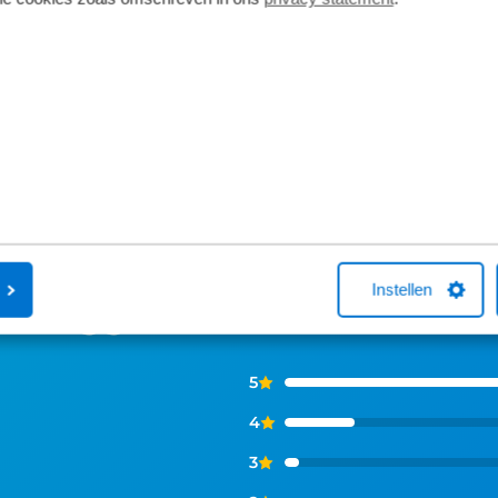
Instellen
ns zeggen
5
4
3