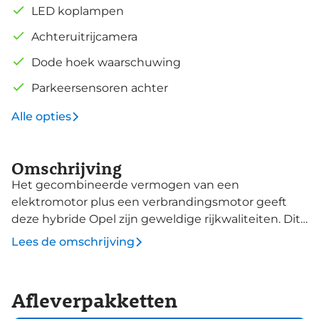
LED koplampen
Achteruitrijcamera
Dode hoek waarschuwing
Parkeersensoren achter
Alle opties
Omschrijving
Het gecombineerde vermogen van een
elektromotor plus een verbrandingsmotor geeft
deze hybride Opel zijn geweldige rijkwaliteiten. Dit
is een nieuwe auto, hij is nu direct leverbaar. De
Lees de omschrijving
krachtige hybridemotor van deze auto is
gekoppeld aan een automatische transmissie. Bij
de rijke uitrusting horen ook LED koplampen,
Afleverpakketten
elektrische handrem, donker getint glas achter, in