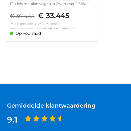
17" Lichtmetalen velgen in Zwart met 215/60
R17 banden • LED achterlichten • LED
€ 33.445
koplampen • Achteruitrijcamera • Dode hoek
€ 36.445
waarschuwing • Parkeersensoren achter
Prijs is inclusief BTW, BPM, leges,
verwijderingsbijdrage en rijklaarmaakkosten.
Op voorraad
Gemiddelde klantwaardering
9.1