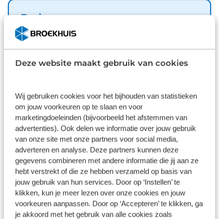
delen neerklapbare achterbank en LED-
achterlichten. Een handige optie is de
Basis
achteruitrijcamera. Achteruitrijden, inparkeren en
Inbegrepen
manoeuvreren gaat gemakkelijker dan ooit. Het
maakt niet uit hoe warm het buiten is, want met de
Dit pakket is standaard inbegrepen. We vinden het
airconditioning bepaalt u zelf de
Deze website maakt gebruik van cookies
logisch dat u op kwaliteit kunt rekenen en we laten
binnentemperatuur. U geniet nog meer van het
u graag weten wat u kunt verwachten.
rijden met uw Opel omdat u wordt beschermd
Inhoud
Gekozen
door intelligente veiligheidssystemen. Wordt dit
Wij gebruiken cookies voor het bijhouden van statistieken
om jouw voorkeuren op te slaan en voor
uw nieuwe auto? We verwelkomen u graag om u
marketingdoeleinden (bijvoorbeeld het afstemmen van
deze Frontera te laten zien, en dan leggen we u ook
advertenties). Ook delen we informatie over jouw gebruik
uit welke financieringsvormen we erbij kunnen
van onze site met onze partners voor social media,
aanbieden.
adverteren en analyse. Deze partners kunnen deze
Wat klanten over ons zeggen
gegevens combineren met andere informatie die jij aan ze
hebt verstrekt of die ze hebben verzameld op basis van
9,1
jouw gebruik van hun services. Door op ‘Instellen’ te
klikken, kun je meer lezen over onze cookies en jouw
11249 reviews
voorkeuren aanpassen. Door op ‘Accepteren’ te klikken, ga
je akkoord met het gebruik van alle cookies zoals