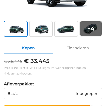
+
4
Kopen
Financieren
€ 33.445
€ 36.445
Prijs is inclusief BTW, BPM, leges, verwijderingsbijdrage en
rijklaarmaakkosten.
Afleverpakket
Basis
Inbegrepen