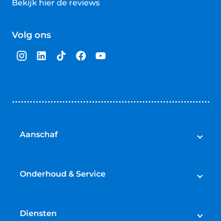
Bekijk hier de reviews
4.5
van
Volg ons
5
sterren
Aanschaf
Auto's
Bedrijfswagens
Onderhoud & Service
Campers
Werkplaatsafspraak maken
Fietsen
APK
Diensten