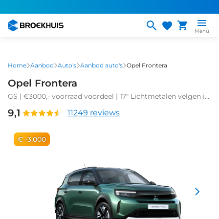
Overslaan
en
naar
Menu
de
inhoud
gaan
Home
Aanbod
Auto's
Aanbod auto's
Opel Frontera
Opel Frontera
GS | €3000,- voorraad voordeel | 17" Lichtmetalen velgen in
Zwart met 215/60 R17 banden | Achteruitrijcamera | Dode
9,1
11249 reviews
hoek waarschuwing
€ -3.000