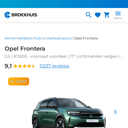
Overslaan
en
naar
Menu
de
inhoud
gaan
Home
Aanbod
Auto's
Aanbod auto's
Opel Frontera
Opel Frontera
GS | €3000,- voorraad voordeel | 17" Lichtmetalen velgen in
Zwart met 215/60 R17 banden | Achteruitrijcamera | Dode
9,1
11237 reviews
hoek waarschuwing
€ -3.000