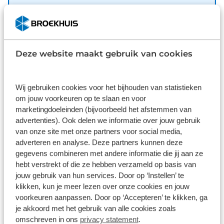
Inbegrepen
Dit pakket is standaard inbegrepen. We vinden het
logisch dat u op kwaliteit kunt rekenen en we laten
u graag weten wat u kunt verwachten.
Deze website maakt gebruik van cookies
Inhoud
Gekozen
Wij gebruiken cookies voor het bijhouden van statistieken
om jouw voorkeuren op te slaan en voor
marketingdoeleinden (bijvoorbeeld het afstemmen van
advertenties). Ook delen we informatie over jouw gebruik
van onze site met onze partners voor social media,
Wat klanten over ons zeggen
adverteren en analyse. Deze partners kunnen deze
gegevens combineren met andere informatie die jij aan ze
9,1
hebt verstrekt of die ze hebben verzameld op basis van
jouw gebruik van hun services. Door op ‘Instellen’ te
11237 reviews
klikken, kun je meer lezen over onze cookies en jouw
voorkeuren aanpassen. Door op ‘Accepteren’ te klikken, ga
je akkoord met het gebruik van alle cookies zoals
8882 reviews
5
omschreven in ons
privacy statement
.