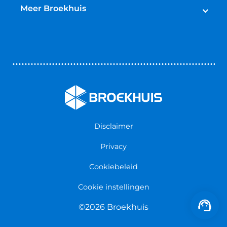
Broekhuis Jaarbeurt
Schadeherstel
Meer Broekhuis
Reparatie & Onderdelen
Autoverhuur
Contact opnemen
Bedrijfswageninrichting
Vestigingen
Zakelijk
Nieuws & Blogs
Verzekeringen
Werken bij Broekhuis
Algemene voorwaarden
Persmap
Disclaimer
Privacy
Cookiebeleid
Cookie instellingen
©2026 Broekhuis