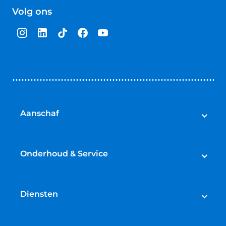
van
Volg ons
5
sterren
Aanschaf
Auto's
Bedrijfswagens
Onderhoud & Service
Campers
Werkplaatsafspraak maken
Fietsen
APK
Diensten
Onderhoud
Lease