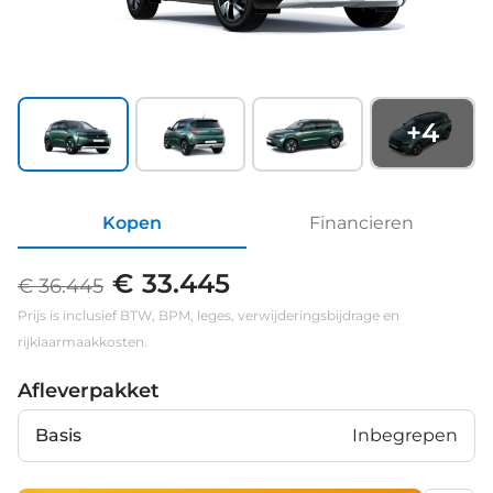
+
4
Kopen
Financieren
€ 33.445
€ 36.445
Prijs is inclusief BTW, BPM, leges, verwijderingsbijdrage en
rijklaarmaakkosten.
Afleverpakket
Basis
Inbegrepen