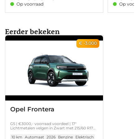
verkeersborde
Op voorraad
Op voorr
recognition. D
control, snel
Eerder bekeken
€ -3.000
Opel Frontera
GS | €3000,- voorraad voordeel | 17"
Lichtmetalen velgen in Zwart met 215/60 R17
banden | Achteruitrijcamera | Dode hoek
waarschuwing
10 km
Automaat
2026
Benzine
Elektrisch