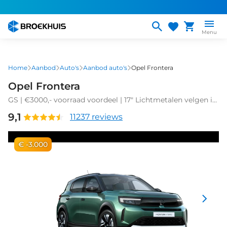
Overslaan
en
naar
Menu
de
inhoud
gaan
Home
Aanbod
Auto's
Aanbod auto's
Opel Frontera
Opel Frontera
GS | €3000,- voorraad voordeel | 17" Lichtmetalen velgen in
Zwart met 215/60 R17 banden | Achteruitrijcamera | Dode
9,1
11237 reviews
hoek waarschuwing
€ -3.000