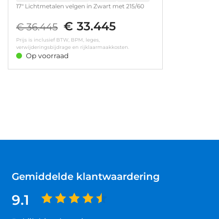
17" Lichtmetalen velgen in Zwart met 215/60
R17 banden • LED achterlichten • LED
€ 33.445
koplampen • Achteruitrijcamera • Dode hoek
€ 36.445
waarschuwing • Parkeersensoren achter
Prijs is inclusief BTW, BPM, leges,
verwijderingsbijdrage en rijklaarmaakkosten.
Op voorraad
Gemiddelde klantwaardering
9.1