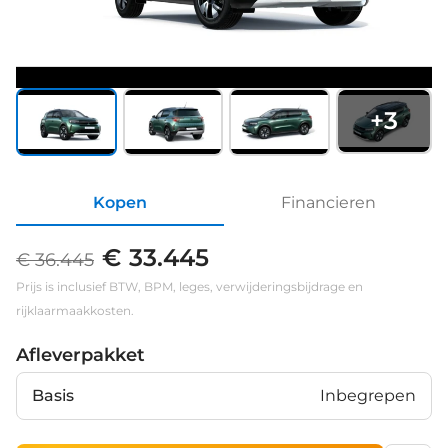
+
3
Kopen
Financieren
€ 33.445
€ 36.445
Prijs is inclusief BTW, BPM, leges, verwijderingsbijdrage en
rijklaarmaakkosten.
Afleverpakket
Basis
Inbegrepen