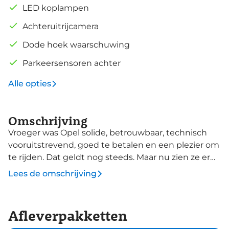
LED koplampen
Achteruitrijcamera
Dode hoek waarschuwing
Parkeersensoren achter
Alle opties
Omschrijving
Vroeger was Opel solide, betrouwbaar, technisch
vooruitstrevend, goed te betalen en een plezier om
te rijden. Dat geldt nog steeds. Maar nu zien ze er
nog goed uit ook. U kunt deze nieuwe auto nu
Lees de omschrijving
direct verkrijgen, want hij is op voorraad. Deze Opel
Frontera is voorzien van een hybride motor. Dat
betekent dat de aandrijving wordt geleverd door
Afleverpakketten
zowel een brandstofmotor als een elektromotor, die