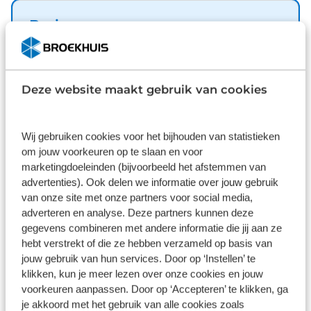
slim samenwerken om zuinig over de weg te gaan.
Bij de uitrusting van deze Opel horen onder meer
Basis
LED koplampen, elektrische handrem, donker
Inbegrepen
getint glas achter, in delen neerklapbare
achterbank en LED-achterlichten. 'Boem is ho'?
Dit pakket is standaard inbegrepen. We vinden het
Niet met deze achteruitrijcamera. U ziet achter net
Deze website maakt gebruik van cookies
logisch dat u op kwaliteit kunt rekenen en we laten
zo goed als voor en krijgt een duidelijk
u graag weten wat u kunt verwachten.
geluidssignaal! Het hele jaar door zorgt
Inhoud
Gekozen
airconditioning voor een prettige temperatuur. In
Wij gebruiken cookies voor het bijhouden van statistieken
om jouw voorkeuren op te slaan en voor
de Opel Frontera heeft uw veiligheid en die van uw
marketingdoeleinden (bijvoorbeeld het afstemmen van
omgeving prioriteit. Hebben we uw interesse
advertenties). Ook delen we informatie over jouw gebruik
gewekt? Deze Frontera staat nu voor u klaar, u bent
van onze site met onze partners voor social media,
van harte welkom om hem te komen bekijken. Dan
adverteren en analyse. Deze partners kunnen deze
vertellen we u ook meteen over de
Wat klanten over ons zeggen
gegevens combineren met andere informatie die jij aan ze
financieringsvormen die we u kunnen aanbieden.
hebt verstrekt of die ze hebben verzameld op basis van
Belt u ons vandaag nog?
9,1
jouw gebruik van hun services. Door op ‘Instellen’ te
klikken, kun je meer lezen over onze cookies en jouw
11237 reviews
voorkeuren aanpassen. Door op ‘Accepteren’ te klikken, ga
je akkoord met het gebruik van alle cookies zoals