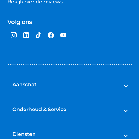
Bekijk hier de reviews
4.5
van
Volg ons
5
sterren
Aanschaf
Auto's
Bedrijfswagens
Onderhoud & Service
Campers
Werkplaatsafspraak maken
Fietsen
APK
Diensten