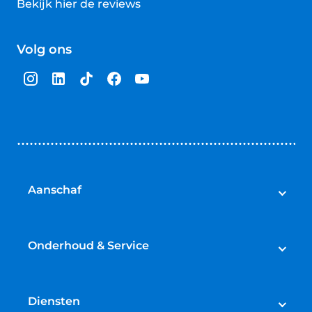
Bekijk hier de reviews
4.5
van
Volg ons
5
sterren
Aanschaf
Auto's
Bedrijfswagens
Onderhoud & Service
Campers
Werkplaatsafspraak maken
Fietsen
APK
Diensten