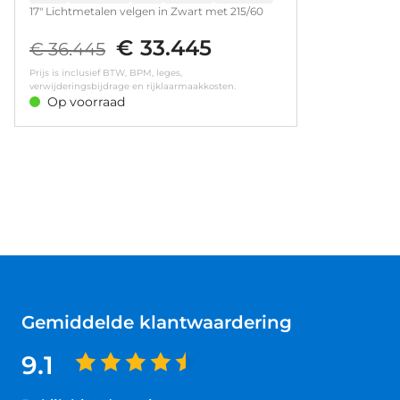
17" Lichtmetalen velgen in Zwart met 215/60
R17 banden • LED achterlichten • LED
€ 33.445
koplampen • Achteruitrijcamera • Dode hoek
€ 36.445
waarschuwing • Parkeersensoren achter
Prijs is inclusief BTW, BPM, leges,
verwijderingsbijdrage en rijklaarmaakkosten.
Op voorraad
Gemiddelde klantwaardering
9.1