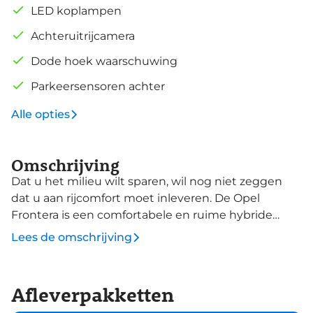
LED koplampen
Achteruitrijcamera
Dode hoek waarschuwing
Parkeersensoren achter
Alle opties
Omschrijving
Dat u het milieu wilt sparen, wil nog niet zeggen
dat u aan rijcomfort moet inleveren. De Opel
Frontera is een comfortabele en ruime hybride
auto. U kunt deze nieuwe auto nu direct verkrijgen,
Lees de omschrijving
want hij is op voorraad. Met deze hybride Opel
Frontera ben je niet voor één gat te vangen. Je kan
kiezen voor elektrisch rijden of benzine. Met de
Afleverpakketten
voordelen van allebei. Ook LED koplampen,