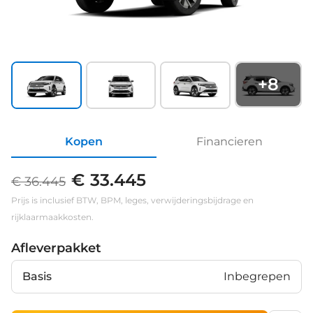
+
8
Kopen
Financieren
€ 33.445
€ 36.445
Prijs is inclusief BTW, BPM, leges, verwijderingsbijdrage en
rijklaarmaakkosten.
Afleverpakket
Basis
Inbegrepen