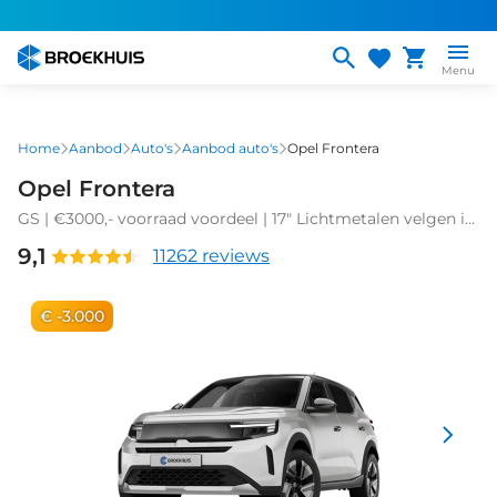
Overslaan
en
naar
Menu
de
inhoud
gaan
Home
Aanbod
Auto's
Aanbod auto's
Opel Frontera
Opel Frontera
GS | €3000,- voorraad voordeel | 17" Lichtmetalen velgen in
Zwart met 215/60 R17 banden | Achteruitrijcamera | Dode
9,1
11262 reviews
hoek waarschuwing
€ -3.000