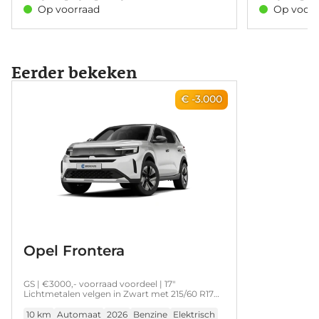
verkeersborde
Op voorraad
Op voorr
recognition. D
control, snel
Eerder bekeken
€ -3.000
Opel Frontera
GS | €3000,- voorraad voordeel | 17"
Lichtmetalen velgen in Zwart met 215/60 R17
banden | Achteruitrijcamera | Dode hoek
waarschuwing
10 km
Automaat
2026
Benzine
Elektrisch