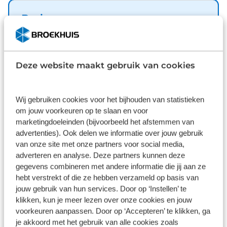
elektrische handrem, donker getint glas achter, in
delen neerklapbare achterbank en LED-
Basis
achterlichten horen tot de voorzieningen op deze
Inbegrepen
auto. De achteruitrijcamera laat duidelijk zien
hoeveel ruimte u nog heeft bij het inparkeren. Met
Dit pakket is standaard inbegrepen. We vinden het
de ingebouwde airconditioning zit u altijd
Deze website maakt gebruik van cookies
logisch dat u op kwaliteit kunt rekenen en we laten
ontspannen achter het stuur. De automatische
u graag weten wat u kunt verwachten.
veiligheidssystemen in deze Opel fungeren als een
Inhoud
Gekozen
extra paar ogen. En dat niet alleen, ze kunnen ook
Wij gebruiken cookies voor het bijhouden van statistieken
om jouw voorkeuren op te slaan en voor
actief ingrijpen, om zo u en uw passagiers te
marketingdoeleinden (bijvoorbeeld het afstemmen van
beschermen. We hebben ons best gedaan om de
advertenties). Ook delen we informatie over jouw gebruik
kwaliteit van deze Frontera aan u uit te leggen,
van onze site met onze partners voor social media,
maar er gaat toch niets boven een proefrit. Als u
adverteren en analyse. Deze partners kunnen deze
contact met ons opneemt, zetten we de auto voor
Wat klanten over ons zeggen
gegevens combineren met andere informatie die jij aan ze
u klaar. We horen graag van u.
hebt verstrekt of die ze hebben verzameld op basis van
9,1
jouw gebruik van hun services. Door op ‘Instellen’ te
klikken, kun je meer lezen over onze cookies en jouw
11262 reviews
voorkeuren aanpassen. Door op ‘Accepteren’ te klikken, ga
je akkoord met het gebruik van alle cookies zoals