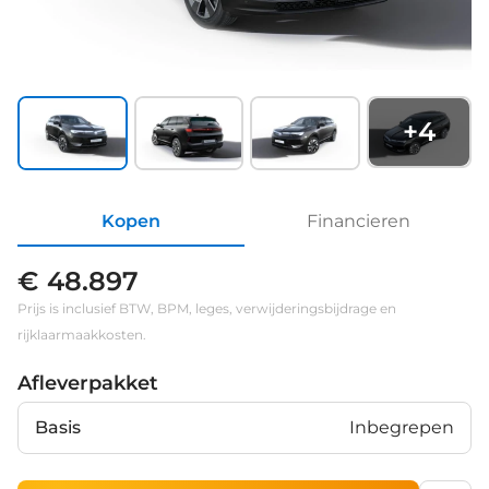
+
4
Kopen
Financieren
€ 48.897
Prijs is inclusief BTW, BPM, leges, verwijderingsbijdrage en
rijklaarmaakkosten.
Afleverpakket
Basis
Inbegrepen