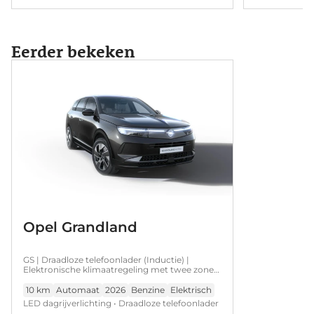
Eerder bekeken
Opel Grandland
GS | Draadloze telefoonlader (Inductie) |
Elektronische klimaatregeling met twee zones
| LED dagrijverlichting
10 km
Automaat
2026
Benzine
Elektrisch
LED dagrijverlichting • Draadloze telefoonlader