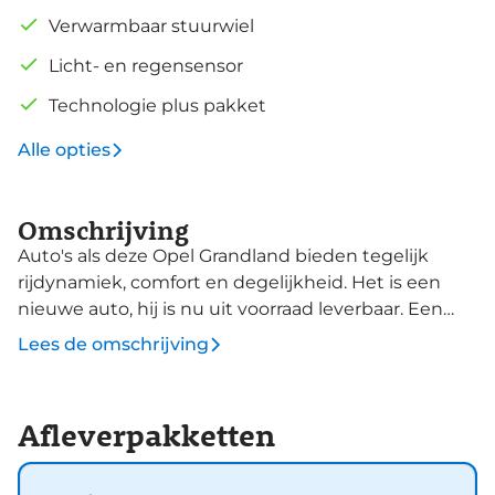
Verwarmbaar stuurwiel
Licht- en regensensor
Technologie plus pakket
Alle opties
Omschrijving
Auto's als deze Opel Grandland bieden tegelijk
rijdynamiek, comfort en degelijkheid. Het is een
nieuwe auto, hij is nu uit voorraad leverbaar. Een
fraai voorbeeld van een hybride auto. Zuinig in
Lees de omschrijving
brandstof door de pittige elektromotor en
maximale actieradius dankzij de
verbrandingsmotor. De uitmonstering van deze
Afleverpakketten
auto wordt gecompleteerd door onder meer LED-
dagrijverlichting, elektrische handrem, donker
getint glas achter en in delen neerklapbare