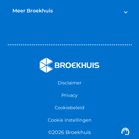
Lease
Broekhuis Jaarbeurt
Schadeherstel
Meer Broekhuis
Reparatie & Onderdelen
Autoverhuur
Contact opnemen
Bedrijfswageninrichting
Vestigingen
Zakelijk
Nieuws & Blogs
Verzekeringen
Werken bij Broekhuis
Algemene voorwaarden
Persmap
Disclaimer
Privacy
Cookiebeleid
Cookie instellingen
©2026 Broekhuis