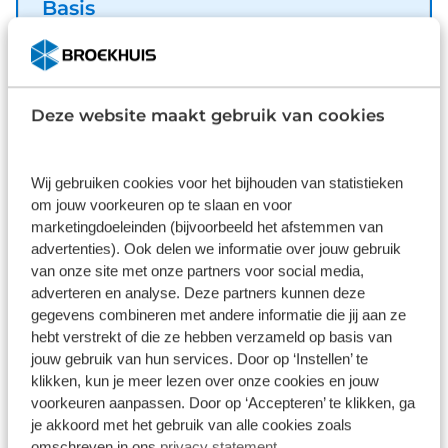
Basis
achterbank. Geen parkeervak is te klein dankzij de
Inbegrepen
assistentie van de parkeersensoren. De
ruitenwissersnelheid wordt bij iedere bui perfect
Dit pakket is standaard inbegrepen. We vinden het
geregeld dankzij de regensensor. Dankzij de
logisch dat u op kwaliteit kunt rekenen en we laten
Deze website maakt gebruik van cookies
keyless entry nooit meer graven in uw zakken of
u graag weten wat u kunt verwachten.
tassen op zoek naar de autosleutel. Uw auto
Inhoud
Gekozen
herkent u en zet de deuren open! Extra opties op
Wij gebruiken cookies voor het bijhouden van statistieken
deze auto zijn: schakelpaddles aan het stuur en
om jouw voorkeuren op te slaan en voor
automatisch dimmende binnenspiegel.
marketingdoeleinden (bijvoorbeeld het afstemmen van
Geavanceerde technische systemen houden
advertenties). Ook delen we informatie over jouw gebruik
tijdens elke rit het verkeer in de gaten en reageren
van onze site met onze partners voor social media,
op potentieel gevaarlijke situaties. In het
adverteren en analyse. Deze partners kunnen deze
Wat klanten over ons zeggen
instrumentarium laat de verkeersborddetectie de
gegevens combineren met andere informatie die jij aan ze
actuele verkeersborden zien. Hebben we uw
hebt verstrekt of die ze hebben verzameld op basis van
9,1
jouw gebruik van hun services. Door op ‘Instellen’ te
interesse gewekt? Deze Grandland staat nu voor u
klikken, kun je meer lezen over onze cookies en jouw
klaar, u bent van harte welkom om hem te komen
11262 reviews
voorkeuren aanpassen. Door op ‘Accepteren’ te klikken, ga
bekijken. Dan vertellen we u ook meteen over de
je akkoord met het gebruik van alle cookies zoals
financieringsvormen die we u kunnen aanbieden.
8904 reviews
5
omschreven in ons
privacy statement
.