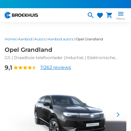
Overslaan
en
naar
Menu
de
inhoud
gaan
Home
Aanbod
Auto's
Aanbod auto's
Opel Grandland
Opel Grandland
GS | Draadloze telefoonlader (Inductie) | Elektronische
klimaatregeling met twee zones | LED dagrijverlichting
9,1
11262 reviews