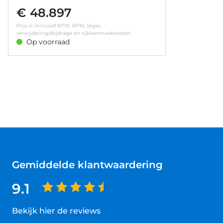
(Inductie) • Elektronische klimaatregeling met
€ 48.897
twee zones • Verwarmbaar stuurwiel • Licht- en
regensensor • Technologie plus pakket
Prijs is inclusief BTW, BPM, leges,
verwijderingsbijdrage en rijklaarmaakkosten.
Op voorraad
Gemiddelde klantwaardering
9.1
Bekijk hier de reviews