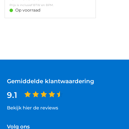
detectie • Vermoeidheids herkenning
Prijs is inclusief BTW en BPM.
Op voorraad
Gemiddelde klantwaardering
9.1
Bekijk hier de reviews
4.5
van
Volg ons