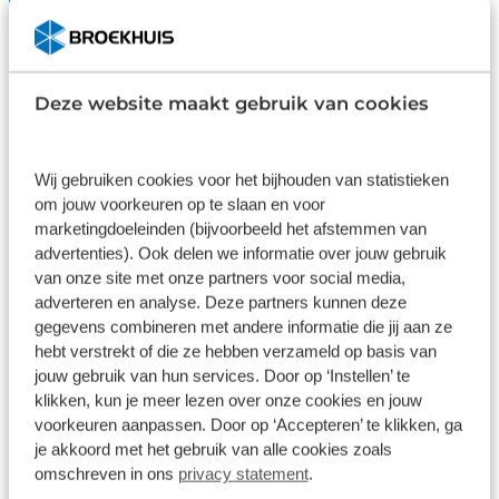
veiligheid toe aan deze auto. U verwacht natuurlijk
Inbegrepen
€ 995
automatische airconditioning in deze auto, en die is
er dan ook. Onderweg wil je zo min mogelijk
Dit pakket is standaard inbegrepen. We
Wilt u 
onnodige of afleidende handelingen verrichten.
vinden het logisch dat u op kwaliteit
garanti
Deze website maakt gebruik van cookies
Vandaar ook de audiobediening op het stuur. Met
kunt rekenen en we laten u graag weten
check d
de DAB-ontvanger luistert u naar glasheldere
wat u kunt verwachten.
juiste k
gebruik
digitale radio. Parkeersensoren helpen u tijdens het
Wij gebruiken cookies voor het bijhouden van statistieken
in- en uitparkeren. En dan is deze auto ook nog
Inhoud
om jouw voorkeuren op te slaan en voor
Gekozen
Kie
eens voorzien van regensensor, cruise control,
marketingdoeleinden (bijvoorbeeld het afstemmen van
lederen stuur en centrale deurvergrendeling met
advertenties). Ook delen we informatie over jouw gebruik
afstandsbediening. De nieuwste
van onze site met onze partners voor social media,
veiligheidssystemen komen in deze Peugeot 2008
adverteren en analyse. Deze partners kunnen deze
samen. Bij de veiligheidssystemen van deze auto
gegevens combineren met andere informatie die jij aan ze
hoort ook de verkeersbord-detectie. Die leest
Wat klanten over ons zeggen
hebt verstrekt of die ze hebben verzameld op basis van
tijdens het rijden als het ware met u mee en
jouw gebruik van hun services. Door op ‘Instellen’ te
klikken, kun je meer lezen over onze cookies en jouw
attendeert u op de significante verkeersborden
9,6
voorkeuren aanpassen. Door op ‘Accepteren’ te klikken, ga
langs en boven de weg. Het Lane-keeping systeem
je akkoord met het gebruik van alle cookies zoals
128 reviews
zorgt voor een automatisch constante positie
omschreven in ons
privacy statement
.
binnen de rijstrook. Afdwalen is uitgesloten. Het