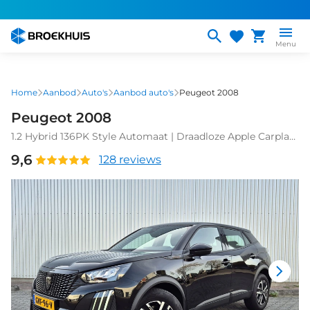
Overslaan
en
naar
Menu
de
inhoud
gaan
Home
Aanbod
Auto's
Aanbod auto's
Peugeot 2008
Peugeot 2008
1.2 Hybrid 136PK Style Automaat | Draadloze Apple Carplay
/ Android Auto | Dab Ontvanger | Hill hold functie | LED
9,6
128 reviews
achterlichten | LED koplampen