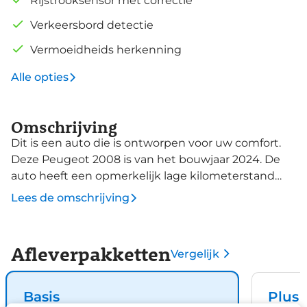
Rijstrooksensor met correctie
Verkeersbord detectie
Vermoeidheids herkenning
Alle opties
Omschrijving
Dit is een auto die is ontworpen voor uw comfort.
Deze Peugeot 2008 is van het bouwjaar 2024. De
auto heeft een opmerkelijk lage kilometerstand
van slechts 11102 Zuinig rijden, minder uitstoot,
Lees de omschrijving
maximale radius. Door de hybride motor die
elektrisch én benzinerijden mogelijk maakt is dit de
ideale combi. In deze auto profiteert u onder
Afleverpakketten
Vergelijk
andere ook van: LED koplampen, in delen
neerklapbare achterbank en LED-achterlichten.
Connected Services voegt nog meer comfort en
Basis
Plus