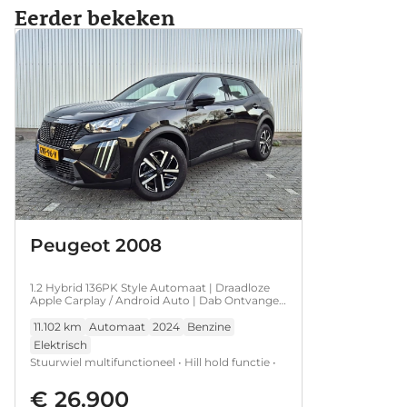
Eerder bekeken
Peugeot 2008
1.2 Hybrid 136PK Style Automaat | Draadloze
Apple Carplay / Android Auto | Dab Ontvanger
| Hill hold functie | LED achterlichten | LED
koplampen
11.102 km
Automaat
2024
Benzine
Elektrisch
Stuurwiel multifunctioneel • Hill hold functie •
LED achterlichten • LED koplampen •
€ 26.900
Rijstrooksensor met correctie • Verkeersbord