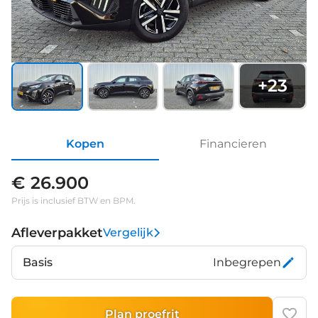
+
23
Kopen
Financieren
€ 26.900
Prijs is inclusief BTW en BPM.
Afleverpakket
Vergelijk
Basis
Inbegrepen
Plan proefrit