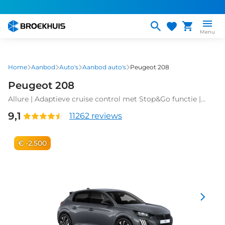
Overslaan
en
naar
Menu
de
inhoud
gaan
Home
Aanbod
Auto's
Aanbod auto's
Peugeot 208
Peugeot 208
Allure | Adaptieve cruise control met Stop&Go functie |
Elektrische parkeerrem | Extra getinte achterste zijruiten
9,1
11262 reviews
en achterruit
€ -2.500