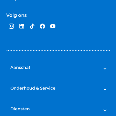
4.5
van
Volg ons
5
sterren
Aanschaf
Auto's
Bedrijfswagens
Onderhoud & Service
Campers
Werkplaatsafspraak maken
Fietsen
APK
Diensten