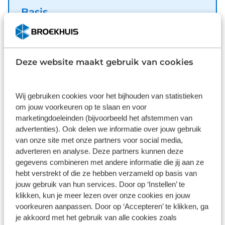
het inparkeren natuurlijk niet aan alle kanten ogen
Basis
hebben. Daarom is deze Peugeot 208 voorzien van
Inbegrepen
parkeersensoren! Ja, airconditioning is er natuurlijk
ook in deze auto. Met automatisch dimmende
Dit pakket is standaard inbegrepen. We vinden het
binnenspiegel, centrale deurvergrendeling met
logisch dat u op kwaliteit kunt rekenen en we laten
Deze website maakt gebruik van cookies
afstandsbediening en elektronische parkeerrem is
u graag weten wat u kunt verwachten.
deze auto helemaal compleet. De intelligente
Inhoud
Gekozen
veiligheidssystemen in deze auto waken continu
Wij gebruiken cookies voor het bijhouden van statistieken
over uw veiligheid. Als een fietser of andere
om jouw voorkeuren op te slaan en voor
weggebruiker zich net buiten uw zichtveld naast
marketingdoeleinden (bijvoorbeeld het afstemmen van
de auto bevindt, slaat de actieve dodehoekdetectie
advertenties). Ook delen we informatie over jouw gebruik
van onze site met onze partners voor social media,
meteen alarm. Verder is deze auto uitgerust met
adverteren en analyse. Deze partners kunnen deze
driver alert systeem en
Wat klanten over ons zeggen
gegevens combineren met andere informatie die jij aan ze
bandenspanningcontrolesysteem. Wordt dit uw
hebt verstrekt of die ze hebben verzameld op basis van
nieuwe auto? We verwelkomen u graag om u deze
9,1
jouw gebruik van hun services. Door op ‘Instellen’ te
208 te laten zien, en dan leggen we u ook uit welke
klikken, kun je meer lezen over onze cookies en jouw
financieringsvormen we erbij kunnen aanbieden. .
11262 reviews
voorkeuren aanpassen. Door op ‘Accepteren’ te klikken, ga
je akkoord met het gebruik van alle cookies zoals