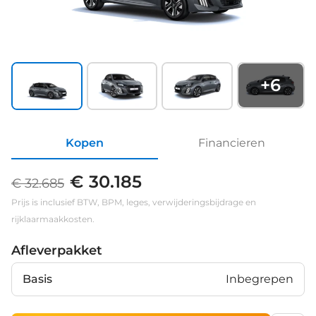
+
6
Kopen
Financieren
€ 30.185
€ 32.685
Prijs is inclusief BTW, BPM, leges, verwijderingsbijdrage en
rijklaarmaakkosten.
Afleverpakket
Basis
Inbegrepen