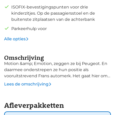
ISOFIX-bevestigingspunten voor drie
kinderzitjes. Op de passagiersstoel en de
buitenste zitplaatsen van de achterbank
Parkeerhulp voor
Alle opties
Omschrijving
Motion &amp; Emotion, zeggen ze bij Peugeot. En
daarmee onderstrepen ze hun positie als
vooruitstrevend Frans automerk. Het gaat hier om
een nieuwe auto, hij is nu direct leverbaar. De
Lees de omschrijving
hybride motor combineert het gebruik van
brandstof en elektriciteit, en dat maakt van deze
Peugeot 208 een zuinige, slimme auto. Met
Afleverpakketten
adaptive cruise control houdt deze auto
automatisch afstand tot uw voorligger. U kunt bij