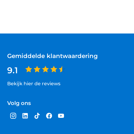
Gemiddelde klantwaardering
9.1
Bekijk hier de reviews
4.5
van
Volg ons
5
sterren