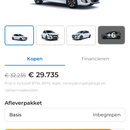
+
6
Kopen
Financieren
€ 29.735
€ 32.235
Prijs is inclusief BTW, BPM, leges, verwijderingsbijdrage en
rijklaarmaakkosten.
Afleverpakket
Basis
Inbegrepen