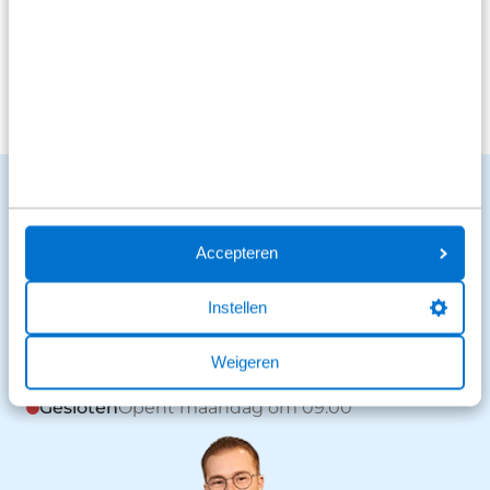
Bekijk alle reviews
Benieuwd naar de mogelijkheden?
We staan voor je klaar en helpen graag.
Accepteren
Stuur een bericht
Stuur een WhatsApp
Instellen
038 - 205 02 00
Weigeren
Gesloten
Opent maandag om 09:00