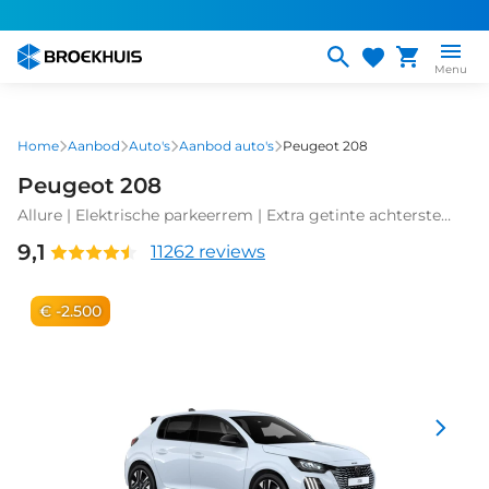
Overslaan
en
naar
Menu
de
inhoud
gaan
Home
Aanbod
Auto's
Aanbod auto's
Peugeot 208
Peugeot 208
Allure | Elektrische parkeerrem | Extra getinte achterste
zijruiten en achterruit | Extra getinte achterste zijruiten en
9,1
11262 reviews
achterruit
€ -2.500