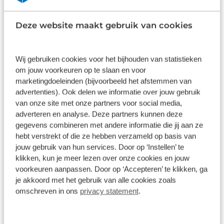
Inhoud
Gekozen
Elektronische veiligheidsvoorzieningen helpen u
onderweg om de situatie op de weg te beoordelen.
Deze website maakt gebruik van cookies
Deze systemen waarschuwen u als er een riskante
situatie ontstaat, en kunnen in bepaalde gevallen
ook zelf ingrijpen. Als een fiets of ander voertuig
Wij gebruiken cookies voor het bijhouden van statistieken
om jouw voorkeuren op te slaan en voor
zich in de dode hoek bevindt, waarschuwt het
Wat klanten over ons zeggen
marketingdoeleinden (bijvoorbeeld het afstemmen van
actieve dodehoekdetectie. Dit helpt ernstige
advertenties). Ook delen we informatie over jouw gebruik
ongelukken voorkomen. In deze Peugeot vinden
9,1
van onze site met onze partners voor social media,
we verder een driver alert systeem en
adverteren en analyse. Deze partners kunnen deze
bandenspanningcontrolesysteem. Natuurlijk is dit
11262 reviews
gegevens combineren met andere informatie die jij aan ze
een splinternieuwe auto en hij wordt dus geleverd
hebt verstrekt of die ze hebben verzameld op basis van
met volledige fabrieksgarantie. Daarbij kunnen we
jouw gebruik van hun services. Door op ‘Instellen’ te
8904 reviews
5
u verschillende gunstige financieringsvormen
klikken, kun je meer lezen over onze cookies en jouw
1682 reviews
4
aanbieden. We maken graag een afspraak met u. .
voorkeuren aanpassen. Door op ‘Accepteren’ te klikken, ga
je akkoord met het gebruik van alle cookies zoals
295 reviews
3
omschreven in ons
privacy statement
.
160 reviews
2
221 reviews
1