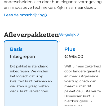
onderscheiden zich door hun elegante vormgeving
en innovatieve technieken. Kijk maar naar deze
Peugeot 308 SW. De toekomst is hybride: de combi
Lees de omschrijving
van elektromotor en verbrandingsmotor maakt
deze auto extra aantrekkelijk en voordelig in
gebruik. Deze Peugeot 308 SW legt bestuurder én
Afleverpakketten
Vergelijk
bijrijder compleet in de watten met de
verwarmbare voorstoelen. De sportstoelen zorgen
ervoor dat u goed en comfortabel zit, ook als het
Basis
Plus
gas erop gaat. Natuurlijk behoren 17 inch
Inbegrepen
€ 995,00
lichtmetalen velgen, LED koplampen, extra getint
glas, in delen neerklapbare achterbank, LED-
Dit pakket is standaard
Wilt u meer zekerheid
achterlichten en verstelbare lendensteunen ook
inbegrepen. We vinden
door langere garantie
tot de uitrusting van deze complete auto. Het slim
het logisch dat u op
en meer uitgebreide
uitgedachte digitale dashboard toont alle
kwaliteit kunt rekenen en
voertuig check dan
we laten u graag weten
maakt u met dit
essentiële ritinformatie in één oogopslag. Geen
wat u kunt verwachten.
pakket de juiste keuze.
nekkramp of spiegelwerk meer bij het
Bovendien kunt u
achteruitrijden: de achteruitrijcamera kijkt en ziet
hierdoor gebruik
alles! Adaptive cruise control houdt de ingestelde