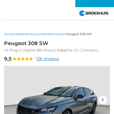
Overslaan
en
naar
de
inhoud
gaan
Home
Aanbod
Auto's
Aanbod auto's
Peugeot 308 SW
Peugeot 308 SW
1.6 Plug-in Hybrid 180 Allure | Adaptive CC | Camera |
Parkeersensoren | Full map navigatie | Carplay/android
9,5
126 reviews
auto |