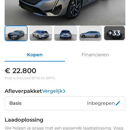
+
33
Kopen
Financieren
€ 22.800
Prijs is inclusief BTW en BPM.
Afleverpakket
Vergelijk
Basis
Inbegrepen
Laadoplossing
We helpen je graag met een passende laadoplossing. Voeg