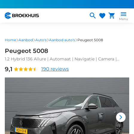
Overslaan
en
naar
Menu
de
inhoud
gaan
Home
Aanbod
Auto's
Aanbod auto's
Peugeot 5008
Peugeot 5008
1.2 Hybrid 136 Allure | Automaat | Navigatie | Camera |
Adaptieve cruise control | Apple carplay |
9,1
190 reviews