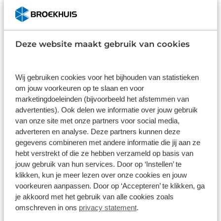
Inbegrepen
€ 995
Dit pakket is standaard inbegrepen. We
Wilt u 
vinden het logisch dat u op kwaliteit
garanti
Deze website maakt gebruik van cookies
kunt rekenen en we laten u graag weten
check d
wat u kunt verwachten.
juiste k
gebruik
Wij gebruiken cookies voor het bijhouden van statistieken
Inhoud
Gekozen
Kie
om jouw voorkeuren op te slaan en voor
marketingdoeleinden (bijvoorbeeld het afstemmen van
advertenties). Ook delen we informatie over jouw gebruik
van onze site met onze partners voor social media,
adverteren en analyse. Deze partners kunnen deze
gegevens combineren met andere informatie die jij aan ze
Wat klanten over ons zeggen
hebt verstrekt of die ze hebben verzameld op basis van
jouw gebruik van hun services. Door op ‘Instellen’ te
9,1
klikken, kun je meer lezen over onze cookies en jouw
voorkeuren aanpassen. Door op ‘Accepteren’ te klikken, ga
190 reviews
je akkoord met het gebruik van alle cookies zoals
omschreven in ons
privacy statement
.