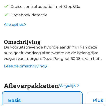
Cruise control adaptief met Stop&Go
Dodehoek detectie
Alle opties
Omschrijving
De vooruitstrevende hybride aandrijflijn van deze
auto geeft vandaag al antwoord op de belangrijke
vragen van morgen. Deze Peugeot 5008 is van het
bouwjaar 2025, hij heeft 24601 kilometer gelopen.
Lees de omschrijving
De hybride motor combineert een elektromotor
met een verbrandingsmotor. U kunt dus kiezen. Als
u nieuwsgierig bent naar deze Peugeot 5008,
Afleverpakketten
Vergelijk
neem dan snel contact met ons op.
Basis
Plus