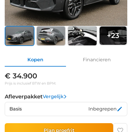
+
23
Kopen
Financieren
€ 34.900
Prijs is inclusief BTW en BPM.
Afleverpakket
Vergelijk
Basis
Inbegrepen
Plan proefrit