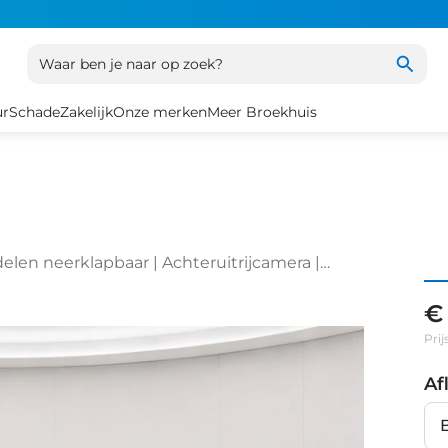
Waar ben je naar op zoek?
ur
Schade
Zakelijk
Onze merken
Meer Broekhuis
delen neerklapbaar | Achteruitrijcamera |
€
Prij
Af