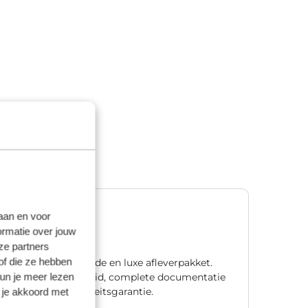
Premium
laan en voor
ormatie over jouw
€ 1.195,00
ze partners
of die ze hebben
Ons meest uitgebreide en luxe afleverpakket.
kun je meer lezen
Met één jaar zekerheid, complete documentatie
 je akkoord met
en natuurlijk mobiliteitsgarantie.