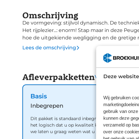
Omschrijving
De vormgeving: stijlvol dynamisch. De techniek:
Het rijplezier...: enorm! Stap maar in deze Peu
hoe de uitgekiende wegligging en de gretige 
De benzinemotor levert uitstekende prestatie
Lees de omschrijving
verwarmbare voorstoelen een uitkomst. De comf
uitstapt. De achterklep opent automatisch met
handen staat. U wordt in deze auto ook getrak
Afleverpakketten
koplampen, trailer assistent, extra getint glas
Deze website
Vergelijk
achterlichten. Het digitale dashboard zorgt vo
reisinformatie. De functie van de 360 graden c
Basis
totaaloverzicht van de omgeving te geven, onge
Wij gebruiken coo
marketingdoeleind
Adaptive cruise control houdt de ingestelde s
Inbegrepen
gebruik van onze 
tot uw voorligger. Spraakbediening herkent uw
kunnen deze gegev
Dit pakket is standaard inbegrepen. We vinden
handen aan het stuur houdt. Had u de auto no
verzameld op basi
het logisch dat u op kwaliteit kunt rekenen en
checkt u het overal en altijd. Deze auto is voo
over onze cookies
we laten u graag weten wat u kunt verwachten.
ontvangst, regensensor, keyless entry en au
het gebruik van a