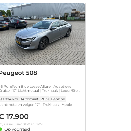
Peugeot 508
1.6 PureTech Blue Lease Allure | Adaptieve
Cruise | 17" Lichtmetaal | Trekhaak | Leder/Stof
| Carplay | LED | Parkeersensoren | Navigatie |
Achteruitrijcamera | Airco (automatisch) |
90.994 km
Automaat
2019
Benzine
Apple Carplay/Android Auto|telefoonintegratie
Lichtmetalen velgen 17" • Trekhaak • Apple
premium
Carplay/Android Auto|telefoonintegratie
€ 17.900
premium • DAB ontvanger • Navigatiesysteem
full map • Volledig digitaal instrumentenpaneel
rijs is inclusief BTW en BPM.
• Stof/kunstlederen bekleding •
Op voorraad
Achteruitrijcamera • Airco (automatisch) •