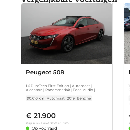
Peugeot 508
1.6 PureTech First Edition | Automaat |
Alcantara | Panoramadak | Focal audio |
Carplay | 360* Camera | Stoelverwarming |
90.610 km
Automaat
2019
Benzine
€ 21.900
Prijs is inclusief BTW en BPM.
P
Op voorraad