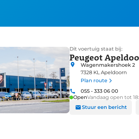
Dit voertuig staat bij:
Peugeot Apeldo
Wagenmakershoek 2
7328 KL Apeldoorn
Plan route
055 - 333 06 00
Open
Vandaag open tot 18
Stuur een bericht