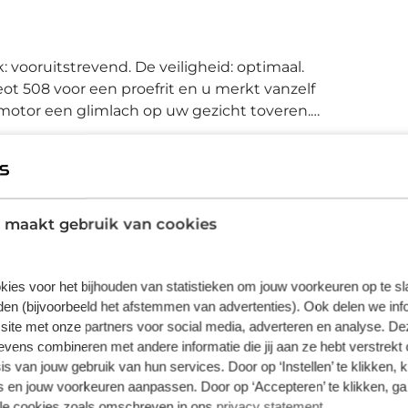
 vooruitstrevend. De veiligheid: optimaal.
geot 508 voor een proefrit en u merkt vanzelf
motor een glimlach op uw gezicht toveren.
s. Op koude en donkere dagen zijn de
ortstoelen zorgen dat u na iedere rit fit
 een druk op de knop. Handig als u met volle
teerd op 17 inch lichtmetalen velgen, LED
, in delen neerklapbare achterbank en LED-
 maakt gebruik van cookies
or een super functionele display van
amera in deze auto is om u een
Plus
acht hoe smal de straat of parkeerplek is.
kies voor het bijhouden van statistieken om jouw voorkeuren op te s
en (bijvoorbeeld het afstemmen van advertenties). Ook delen we inf
nelheid vast en houdt automatisch afstand
€ 995,00
site met onze partners voor social media, adverteren en analyse. De
 stem en voert opdrachten uit terwijl u beide
ens combineren met andere informatie die jij aan ze hebt verstrekt 
Wilt u meer zekerheid door langere garantie en
u wel afgesloten? Met Connected Services
s van jouw gebruik van hun services. Door op ‘Instellen’ te klikken, 
meer uitgebreide voertuig check dan maakt u
rzien van full map navigatiesysteem, DAB
 en jouw voorkeuren aanpassen. Door op ‘Accepteren’ te klikken, ga
met dit pakket de juiste keuze. Bovendien kunt u
tomatisch dimmende binnenspiegel.
hierdoor gebruik maken van mobiliteitsgarantie.
lle cookies zoals omschreven in ons
privacy statement
.