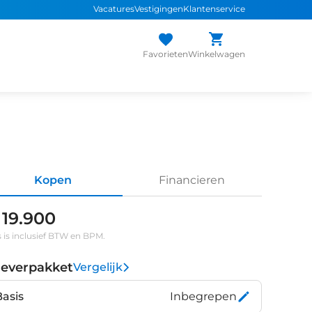
Vacatures
Vestigingen
Klantenservice
Favorieten
Winkelwagen
Kopen
Financieren
 19.900
s is inclusief BTW en BPM.
leverpakket
Vergelijk
Basis
Inbegrepen