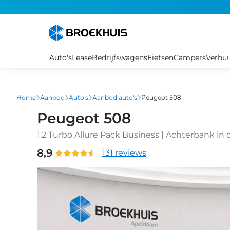
Overslaan
en
naar
de
inhoud
Auto's
Lease
Bedrijfswagens
Fietsen
Campers
Verhu
gaan
Home
Aanbod
Auto's
Aanbod auto's
Peugeot 508
Peugeot 508
1.2 Turbo Allure Pack Business | Achterbank in 
Apple Carplay/Android Auto
8,9
131 reviews