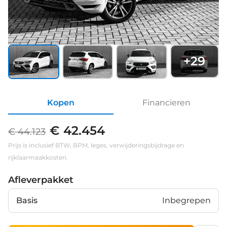
+
29
Kopen
Financieren
€ 42.454
€ 44.123
Prijs is inclusief BTW, BPM, leges, verwijderingsbijdrage en
rijklaarmaakkosten.
Afleverpakket
Basis
Inbegrepen