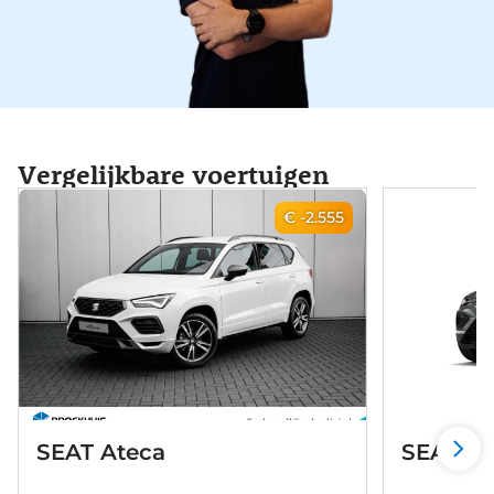
Vergelijkbare voertuigen
€ -2.555
SEAT Ateca
SEAT At