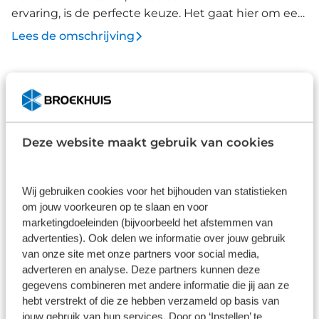
ervaring, is de perfecte keuze. Het gaat hier om een
nieuwe auto, hij is nu direct leverbaar. De
Lees de omschrijving
benzinemotor met automatische transmissie levert
uitstekende rijprestaties. Comfort en een gevoel
van luxe: dat geeft de heerlijke stoelverwarming.
Afleverpakketten
Tot de uitrusting behoren ook elektrische handrem
met auto-hold functie, zwarte hemelbekleding,
getint glas en led-achterlichten. Boem is ho? Dat is
Basis
Deze website maakt gebruik van cookies
verleden tijd. De achteruitrijcamera laat precies zien
Inbegrepen
hoeveel ruimte u achter nog heeft! Voor storingvrije
digitale radio-ontvangst zorgt de DAB-ontvanger
Dit pakket is standaard inbegrepen. We vinden het
Wij gebruiken cookies voor het bijhouden van statistieken
op dit audiosysteem. Uiteraard hoort ook het
logisch dat u op kwaliteit kunt rekenen en we laten
om jouw voorkeuren op te slaan en voor
streamen via bluetooth tot de mogelijkheden. De
u graag weten wat u kunt verwachten.
marketingdoeleinden (bijvoorbeeld het afstemmen van
cruise control vermindert het brandstofverbruik en
advertenties). Ook delen we informatie over jouw gebruik
Inhoud
Gekozen
vergroot het comfort. Elektronische
van onze site met onze partners voor social media,
adverteren en analyse. Deze partners kunnen deze
veiligheidsvoorzieningen helpen u onderweg om
gegevens combineren met andere informatie die jij aan ze
de situatie op de weg te beoordelen. Deze
hebt verstrekt of die ze hebben verzameld op basis van
systemen waarschuwen u als er een riskante
jouw gebruik van hun services. Door op ‘Instellen’ te