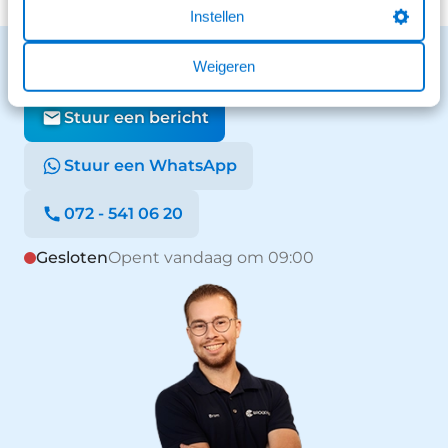
Instellen
Benieuwd naar de mogelijkheden?
Weigeren
We staan voor je klaar en helpen graag.
Stuur een bericht
Stuur een WhatsApp
072 - 541 06 20
Gesloten
Opent vandaag om 09:00