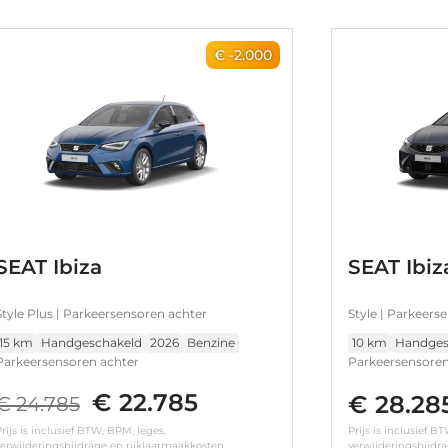
€ -2.000
SEAT Ibiza
SEAT Ibiz
Style Plus | Parkeersensoren achter
Style | Parkeers
15 km
Handgeschakeld
2026
Benzine
10 km
Handges
Parkeersensoren achter
Parkeersensoren
€ 22.785
€ 28.28
€ 24.785
rijs is inclusief BTW, BPM, leges,
Prijs is inclusief B
erwijderingsbijdrage en rijklaarmaakkosten.
verwijderingsbijdr