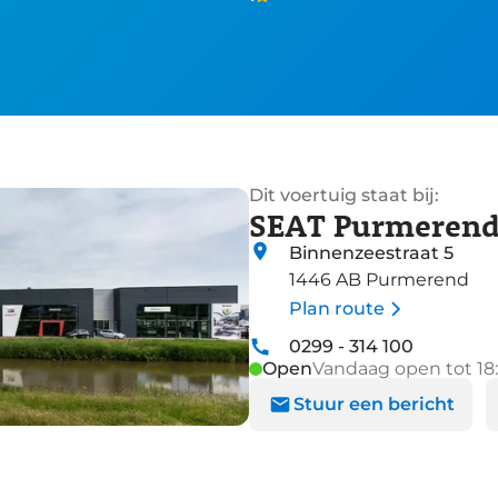
Dit voertuig staat bij:
SEAT Purmeren
Binnenzeestraat 5
1446 AB Purmerend
Plan route
0299 - 314 100
Open
Vandaag open tot 18
Stuur een bericht