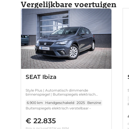
Vergelijkbare voertuigen
SEAT Ibiza
Style Plus | Automatisch dimmende
binnenspiegel | Buitenspiegels elektrisch
verstelbaar | Koplampverlichting LED
6.900 km
Handgeschakeld
2025
Benzine
Buitenspiegels elektrisch verstelbaar •
Automatisch dimmende binnenspiegel •
Koplampverlichting LED • Multimediasysteem
€ 22.835
met 8,25 inch (20,95 cm) touchscreen •
P
Prijs is inclusief BTW en BPM.
v
Parkeersensoren achter