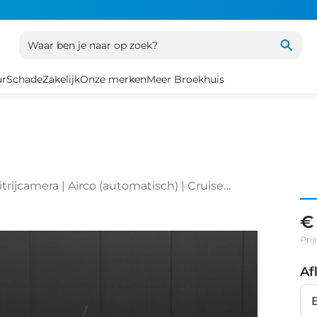
Waar ben je naar op zoek?
ur
Schade
Zakelijk
Onze merken
Meer Broekhuis
rijcamera | Airco (automatisch) | Cruise
€
Prij
Af