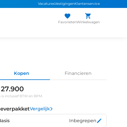
Vacatures
Vestigingen
Klantenservice
Favorieten
Winkelwagen
Kopen
Financieren
 27.900
s is inclusief BTW en BPM.
leverpakket
Vergelijk
Basis
Inbegrepen