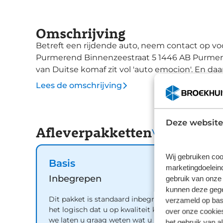
Omschrijving
Betreft een rijdende auto, neem contact op voor de 
Purmerend Binnenzeestraat 5 1446 AB Purmerend 0299 314145 06 17885914 Deze Spanjaard
van Duitse komaf zit vol 'auto emocion'. En daar
nieuwe auto, hij is nu direct leverbaar. In dez
Lees de omschrijving
handgeschakelde vijfversnellingsbak. Deze SEA
zowel bestuurder als bijrijder. De sportstoelen
tijdens het accelereren en bij het nemen van 
Deze website
Afleverpakketten
deze auto behoren 18 inch lichtmetalen velgen,
Vergelijk
delen neerklapbare achterbank en LED-achterli
hoofd dankzij de achteruitrijcamera. Met adapt
Wij gebruiken coo
Basis
afstand tot uw voorligger. Een veiligheidsve
marketingdoeleind
onderweg bent. Filerijden zal nooit een pretje 
Inbegrepen
gebruik van onze 
wél relaxter. Deze geavanceerde optie zorgt da
kunnen deze gegev
Dit pakket is standaard inbegrepen. We vinden
verzameld op basi
voorligger houdt en remt bovendien als de rij t
het logisch dat u op kwaliteit kunt rekenen en
over onze cookies
staat altijd in contact met de auto via de app
we laten u graag weten wat u kunt verwachten.
het gebruik van a