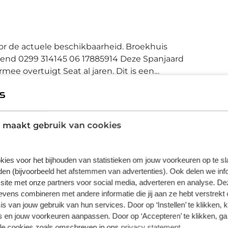
actuele beschikbaarheid. Broekhuis
mee overtuigt Seat al jaren. Dit is een
e auto vindt u een benzinemotor en een
T Ibiza heeft verwarmbare voorstoelen, voor
 houden u en uw bijrijder goed op z'n plek
scherpe bochten. Tot de voorzieningen van
 maakt gebruik van cookies
 Full LED koplampen, extra getint glas, in
chten. U ziet geen paaltje meer over het
ive cruise control houdt de auto zelfstandig
kies voor het bijhouden van statistieken om jouw voorkeuren op te s
Plus
rhogende optie waarmee u comfortabel
en (bijvoorbeeld het afstemmen van advertenties). Ook delen we inf
worden. Maar met de file assistent wordt het
€ 995,00
site met onze partners voor social media, adverteren en analyse. De
t u automatisch de juiste afstand tot de
ens combineren met andere informatie die jij aan ze hebt verstrekt 
Wilt u meer zekerheid door langere garantie en
s van jouw gebruik van hun services. Door op ‘Instellen’ te klikken, 
ot stilstand komt. Waar u zelf ook bent, u
meer uitgebreide voertuig check dan maakt u
 en jouw voorkeuren aanpassen. Door op ‘Accepteren’ te klikken, ga
 op uw smartphone. Zo controleert u
met dit pakket de juiste keuze. Bovendien kunt u
lle cookies zoals omschreven in ons
privacy statement
.