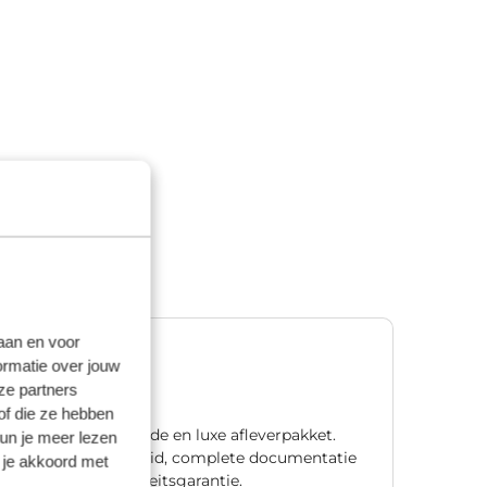
laan en voor
Premium
ormatie over jouw
€ 1.195,00
ze partners
of die ze hebben
Ons meest uitgebreide en luxe afleverpakket.
kun je meer lezen
Met één jaar zekerheid, complete documentatie
 je akkoord met
en natuurlijk mobiliteitsgarantie.