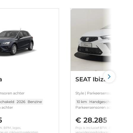
a
SEAT Ibiza
ensoren achter
Style | Parkeersensoren achter
chakeld
2026
Benzine
10 km
Handgeschakeld
2026
 achter
Parkeersensoren achter
5
€ 28.285
TW, BPM, leges,
Prijs is inclusief BTW, BPM, leges,
age en rijklaarmaakkosten.
verwijderingsbijdrage en rijklaarmaa