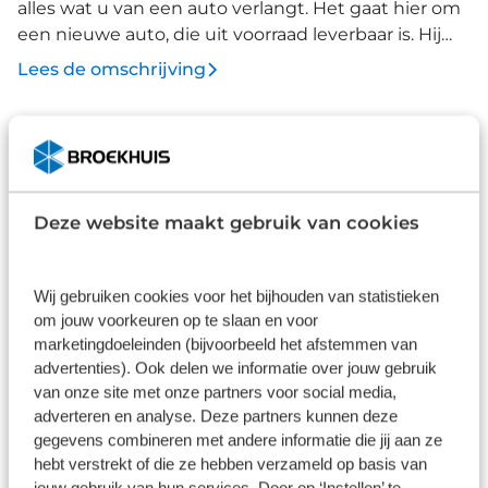
alles wat u van een auto verlangt. Het gaat hier om
een nieuwe auto, die uit voorraad leverbaar is. Hij
heeft een benzinemotor en een automatische
Lees de omschrijving
transmissie. Dankzij de matrix LED-verlichting
geven de koplampen ook in het donker daglicht.
Ook instelbaar onderstel, in hoogte verstelbare
Afleverpakketten
stoelen, donker getint glas achter, in delen
neerklapbare achterbank, led-achterlichten en
verstelbare lendensteunen zijn aan boord. De
Deze website maakt gebruik van cookies
Basis
achteruitrijcamera maakt inparkeren gemakkelijker
Inbegrepen
dan ooit. De cruise control vermindert het
brandstofverbruik en vergroot het comfort. Met
Wij gebruiken cookies voor het bijhouden van statistieken
Dit pakket is standaard inbegrepen. We vinden het
om jouw voorkeuren op te slaan en voor
keyless entry opent en sluit u de portieren zonder
logisch dat u op kwaliteit kunt rekenen en we laten
marketingdoeleinden (bijvoorbeeld het afstemmen van
dat u de sleutel vasthoudt. Ook is de Škoda
u graag weten wat u kunt verwachten.
advertenties). Ook delen we informatie over jouw gebruik
uitgerust met: automatisch dimmende
van onze site met onze partners voor social media,
Inhoud
Gekozen
binnenspiegel, hifi-luidsprekers en met
adverteren en analyse. Deze partners kunnen deze
startonderbreker. Deze Škoda biedt u niet alleen
gegevens combineren met andere informatie die jij aan ze
comfort en rijplezier, maar ook veiligheid. Actieve
hebt verstrekt of die ze hebben verzameld op basis van
veiligheidssystemen houden voor u de weg in de
jouw gebruik van hun services. Door op ‘Instellen’ te