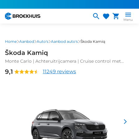
Overslaan
en
naar
Menu
de
inhoud
gaan
Home
Aanbod
Auto's
Aanbod auto's
Škoda Kamiq
Škoda Kamiq
Monte Carlo | Achteruitrijcamera | Cruise control met
speedlimiter | Driver Activity Assistant, vermoeidheid
9,1
11249 reviews
waarschuwingssysteem