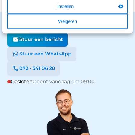
Instellen
Benieuwd naar de mogelijkheden?
Weigeren
We staan voor je klaar en helpen graag.
Stuur een bericht
Stuur een WhatsApp
072 - 541 06 20
Gesloten
Opent vandaag om 09:00