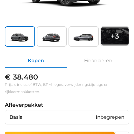
+
3
Kopen
Financieren
€ 38.480
Prijs is inclusief BTW, BPM, leges, verwijderingsbijdrage en
rijklaarmaakkosten.
Afleverpakket
Basis
Inbegrepen