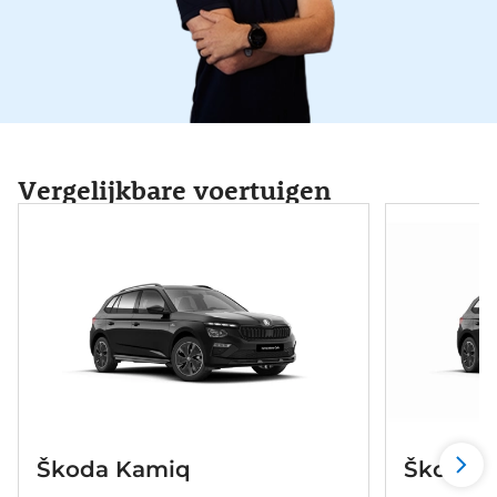
Vergelijkbare voertuigen
Škoda Kamiq
Škoda 